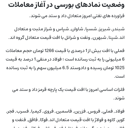
وضعیت نمادهای بورسی در آغاز معاملات
فراورده های نفتی امروز متعادل داد و ستد می شوند.
شبندر, شبریز, شسپا, شاوان, شپاس و شراز مثبت و متعادل
اند.شپنا, شبهرن, ونفت و شرانل با افت قیمت متعادل گروه اند.
فملی با افت بیش از 1 درصدی با قیمت 1266 تومان حجم معاملات
6 میلیونی را به ثبت رسانده است ؛ فولاد در منفی 1 درصد به قیمت
1025 تومان رسیده و دادوستد 6.5 میلیون سهم را به ثبت رسانده
است.
فلزات اساسی امروز با افت قیمت یک پارچه قرمز داد و ستد می
شوند.
فولاد, فملی, فروس, فزرین, فاسمین, فروی, کیمیا, فسرب, فجر,
کویر, کاوه و فولاژ با افت قیمت متعادل اند.فوکا, فافق, فنفت و