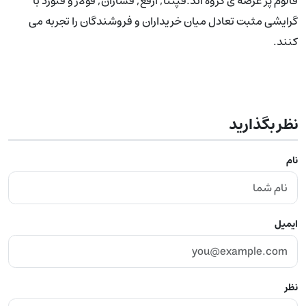
فالوم پر عرضه ی گروه اند.فپنتا, ارفع, فسازان, فولاژ و فنورد با
گرایشی مثبت تعادل میان خریداران و فروشندگان را تجربه می
کنند.
نظر بگذارید
نام
ایمیل
نظر