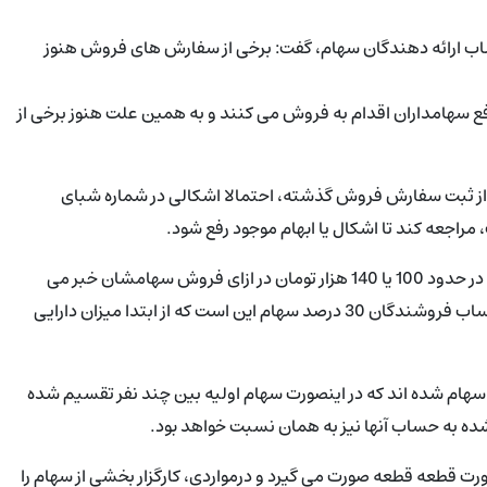
اب ارائه دهندگان سهام، گفت: برخی از سفارش های فروش هنوز
افع سهامداران اقدام به فروش می کنند و به همین علت هنوز برخی از
ستاد آزادسازی سهام عدالت اضافه کرد: اگر بیش از 10 روز از ثبت سفارش فروش گذشته، احتمالا اشکالی در شماره شبای
راجعه کند تا اشکال یا ابهام موجود رفع شود.
فهیمی در پاسخ به این موضوع که برخی از سهامداران از واریز مبالغی در حدود 100 یا 140 هزار تومان در ازای فروش سهامشان خبر می
دهند، گفت: علت واریز مبالغی در حدود 100 یا 140 هزار تومان به حساب فروشندگان 30 درصد سهام این است که از ابتدا میزان دارایی
سهام شده اند که در اینصورت سهام اولیه بین چند نفر تقسیم شده
ده به حساب آنها نیز به همان نسبت خواهد بود.
 قطعه قطعه صورت می گیرد و درمواردی، کارگزار بخشی از سهام را