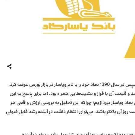
بانک پاسارگاد در سال 1384 فعالیتش را به صورت رسمی آغاز کرد و سپس در سال 1390 نماد خود را با نام وپاسار در بازار بورس عرضه کرد.
 و قیمت آن با فراز و نشیب‌هایی همراه بود. اما برای پاسخ به این
 نماد وپاسار بپردازیم؛ چراکه این تحلیل به بررسی ارزش واقعی هر
وز آن بالاتر باشد، می‌توان انتظار داشت در آینده رشد قابل قبولی
ی تحت تملک، میزان سودآوری و پتانسیل رشد سهام در آینده