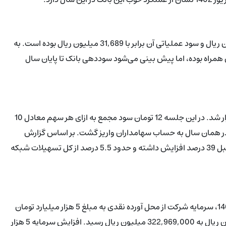
سود خالص بانک پاسارگاد در سال مالی 1401 برابر با 389,828 میلیون ریال و سود عملیاتی آن برابر با 31,689 میلیون ریال بوده است. به
صادی این میزان سودآوری در سال 1402 با کاهش همراه بوده، اما پیش بینی می‌شود سوددهی بانک تا پایان سال
مجمع عمومی عادی سالیانه بانک پاسارگاد در تاریخ 28 تیر 1401 برگزار شد. در این جلسه 12 تومان سود مجمع به ازای هر سهم معادل 10
ذر همان سال به حساب سهامداران واریز گشت. بر اساس گزارش
عملکرد این بانک، تسهیلات پرداختی بانک پاسارگاد نسبت به سال قبل 39 درصد افزایش داشته و حدود 5.5 درصد از کل تسهیلات شبکه
به استناد صورتجلسه مجمع عمومی فوق‌العاده در تاریخ 17 خرداد 1402، سرمایه شرکت از محل آورده نقدی به مبلغ 5 هزار میلیارد تومان
افزایش یافت. بر این اساس، سرمایه شرکت از 272,969,000 میلیون ریال به 322,969,000 میلیون ریال رسید. افزایش سرمایه 5 هزار