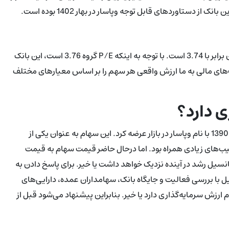
 دستاوردهای قابل توجه وپاسار در بهار 1402 بوده است.
در تحلیل بنیادی نماد وپاسار، EPS سهم برابر با 770 و نسبت P/E آن برابر با 3.74 است. با توجه به اینکه P/E گروه 3.76 است، این بانک
های مالی به ما ارزش واقعی هر سهم را بر اساس معیار‌های مختلف
ی دارد؟
بانک پاسارگاد در سال 1384 آغاز به فعالیت کرد و نماد خود را در سال 1390 با نام وپاسار در بازار عرضه کرد. این سهام به عنوان یکی از
شیب‌های زیادی همراه بود. اما درحال حاضر قیمت سهام به قیمت
نسیل رشد در آینده نزدیک خواهد داشت یا خیر. برای پاسخ دادن به
یل با بررسی فعالیت و جایگاه بانک، سهامداران عمده، دارایی‌های
رزش سرمایه‌گذاری دارد یا خیر. بنابراین پیشنهاد می‌شود قبل از