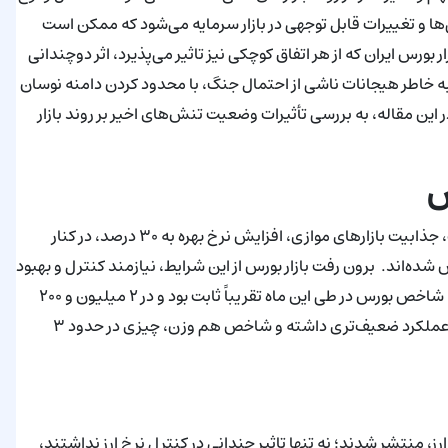
ها و تغییرات قابل توجهی در بازار سرمایه می‌‌شود که ممکن است
ورس ایران که از هر اتفاق کوچکی نیز تاثیر می‌پذیرد، اثر دوچندانی
به خاطر هیجانات ناشی از احتمال جنگ، با محدود کردن دامنه نوسان
قیمت سهم‌ها، سعی در کنترل ریزش بیشتر قیمت نمادها داشت. در این مقاله، به بررسی تأثیرات وضعیت تنش‌‎‌های اخیر بر روند بازار
س
کنترل نرخ دلار نیمایی، قیمت‌گذاری‌های دستوری در صنایع مختلف، جذابیت بازارهای موازی، افزایش نرخ بهره به ۳۰ درصد، در کنار
د. برون رفت بازار بورس از این شرایط، نیازمند کنترل و بهبود
هر کدام از این شرایط است. فروردین ۱۴۰۳ در حالی به پایان رسید که شاخص بورس در طی این ماه تقریباً ثابت بود و در ۲ میلیون و ۲۰۰
هزار واحد، ماه را به پایان رسانید. اما نمادهای کوچک و متوسط بازار عملکرد ضعیف‌تری داشته و شاخص هم وزن، چیزی در حدود ۳
 منظور کنترل تورم و نرخ ارز، منتشر شدند؛ نه تنها تاثیر چندانی در کنترل نرخ ارز نداشتند،