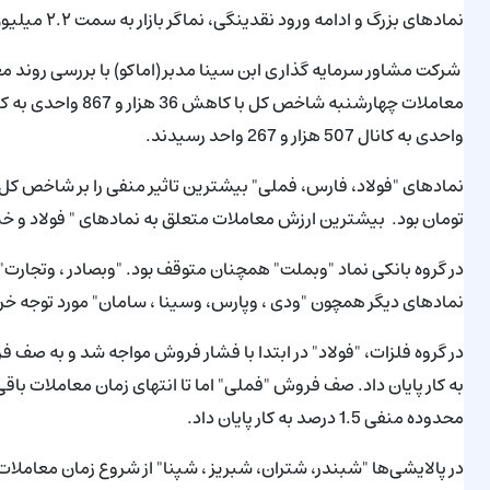
نمادهای بزرگ و ادامه ورود نقدینگی، نماگر بازار به سمت ۲.۲ میلیون واحد حرکت کند.
شرکت مشاور سرمایه گذاری ابن سینا مدبر(اماکو) با بررسی روند معامل
واحدی به کانال 507 هزار و 267 واحد رسیدند.
تومان بود. بیشترین ارزش معاملات متعلق به نمادهای " فولاد و خساپا" با 1.1 هزار میلیارد تومان و 994 میلیار
در گروه بانکی نماد "وبملت" همچنان متوقف بود. "وبصادر ، وتجارت
نمادهای دیگر همچون "ودی ، وپارس، وسینا ، سامان" مورد توجه خرید
به کار پایان داد. صف فروش "فملی" اما تا انتهای زمان معاملات باق
محدوده منفی 1.5 درصد به کار پایان داد.
در پالایشی‌ها "شبندر، شتران، شبریز ، شپنا" از شروع زمان معاملات 