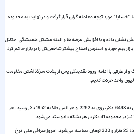
خساپا " مورد توجه معامله گران قرار گرفت و در نهایت به محدوده
به مقاومت روانی 2 میلیون واحد واکنش نشان داده و با افزایش عرضه‌ها و البته مشکل همیشگی اختلال
زار بهم خورد و استرس اصلاح بیشتر شاخص‌کل را بر بازار حاکم کرد
بزرگ و از طرفی با ادامه ورود نقدینگی پس از پشت سرگذاشتن مقاومت
در آخرین روز کاری این هفته کامودیتی‌ها نوسان اندکی داشتند. مس به 6498 دلار، روی به 2292 و هر انس طلا به 1952 دلار رسید. هر
بررسی بازارهای رقیب نیز نشان می ­دهد نرخ هر دلار آمریکا در محدوده 23 هزار و 300 تومان معامله می‌شود. امروز صرافی ملی نرخ