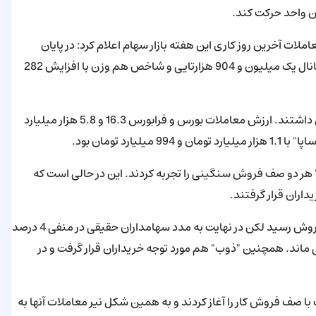
ات آخرین روز کاری این هفته بازار سهام اعلام کرد: در پایان
معاملات چهارشنبه شاخص کل با کاهش 36 هزار و 867 واحدی به کانال یک میلیون و 904 هزارتایی و شاخص هم وزن با افزایش 282
نماد‌های "فولاد، فارس، فملی" بیشترین تاثیر منفی را بر شاخص کل داشتند. ارزش معاملات بورس و فرابورس 16.3 و 5.8 هزار میلیارد
د تومان بود.
" هر دو صف فروش سنگینی را تجربه کردند. این در حالی است که
اران قرار گرفتند.
در گروه فلزات، "فولاد" در ابتدا با فشار فروش مواجه شد و به صف فروش رسید لکن در نهایت به مدد سهامداران حقیقی در منفی 4 درصد
ی ماند. همچنین "ذوب" هم مورد توجه خریداران قرار گرفت و در
با صف فروش کار را آغاز کردند و به همین شکل نیر معاملات آنها به