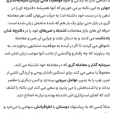
با نگاهی گذرا به زندگی و نحوه
موفقیت مالی بزرگان سرمایه‌گذاری
جهان
به این نکته بر می خوریم که آنها همیشه دفترچه ای را در
ذهن یا در دست خود داشته اند! به جرأت می‌توان گفت هر معامله
گری در بازار حتی برای یک بار هم که شده متحمل زیان شده است.
حرفه ای های بازار معاملات
اشتباه
و
ضررهای
خود را در
دفترچه شان
یادداشت
می کنند و به دنبال علت و چرایی آن ضرر و معامله
ناموفق می گردند تا اگر در آینده به موقعیت مشابهی برخوردند، به
یاد بیاورند که چه رفتار و واکنشی از جانب آنها موجب زیان شان شد.
سرمایه گذار
و
معامله گری
که در معامله خود اشتباه می کند،
معمولاً یا سعی می کند برای تسکین فشار روحی و آزردگی ناشی از
ضرر، توپ را به زمین
عوامل بیرونی
بیندازد و کس دیگری را مقصر
بداند و یا اشتباهش را می پذیرد و سعی می کند این نکته را کشف
کند که کجای استراتژی اش اشتباه بوده و نیاز به اصلاح دارد.
مثلاً کسی که به پیشنهاد
دوستان
یا
اطرافیانش
سهامی را می‌خرد و