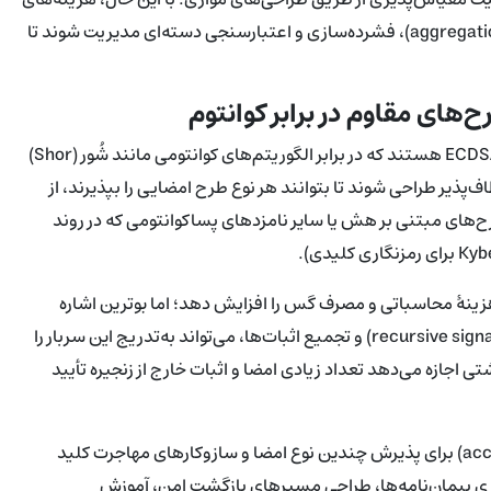
محاسباتی اولیه و حجم داده‌ها باید با تکنیک‌هایی مانند تجمیع (aggregation)، فشرده‌سازی و اعتبارسنجی دسته‌ای مدیریت شوند تا
حساب‌های کاربری فعلی در اکوسیستم اتریوم مبتنی بر کلیدهای ECDSA هستند که در برابر الگوریتم‌های کوانتومی مانند شُور (Shor)
پذیر طراحی شوند تا بتوانند هر نوع طرح امضایی را بپذیرند، از
نه‌های مبتنی بر شبکه‌های شبکه‌ای (lattice-based)، طرح‌های مبتنی بر هش یا سایر نامزدهای پساکوانتومی که در روند
زینۀ محاسباتی و مصرف گس را افزایش دهد؛ اما بوترین اشاره
می‌کند که تکنیک‌های سطح پروتکل، مانند امضای بازگشتی (recursive signatures) و تجمیع اثبات‌ها، می‌تواند به‌تدریج این سربار را
اجازه می‌دهد تعداد زیادی امضا و اثبات خارج از زنجیره تأیید
از منظر توسعه، نیاز است که APIهای حساب‌ها (account abstraction) برای پذیرش چندین نوع امضا و سازوکارهای مهاجرت کلید
ی پیمان‌نامه‌ها، طراحی مسیرهای بازگشت امن، آموزش