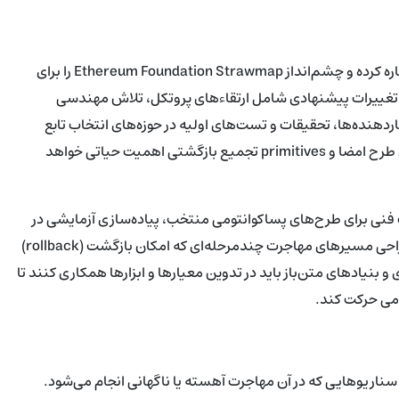
بوترین همچنین به پیشنهادهای جامعه مانند Lean Ethereum اشاره کرده و چشم‌انداز Ethereum Foundation Strawmap را برای
تغییرات پیشنهادی شامل ارتقاءهای پروتکل، تلاش مهندسی
دهنده‌ها، تحقیقات و تست‌های اولیه در حوزه‌های انتخاب تابع
هش، یکپارچه‌سازی STARK، انتزاع حساب برای پشتیبانی از چندین طرح امضا و primitives تجمیع بازگشتی اهمیت حیاتی خواهد
فنی برای طرح‌های پساکوانتومی منتخب، پیاده‌سازی آزمایشی در
شبکه‌های آزمایشی (testnets)، ارزیابی عملکرد و هزینهٔ گس، و طراحی مسیرهای مهاجرت چندمرحله‌ای که امکان بازگشت (rollback)
بنیادهای متن‌باز باید در تدوین معیارها و ابزارها همکاری کنند تا
ومی حرکت کند.
سناریوهایی که در آن مهاجرت آهسته یا ناگهانی انجام می‌شود.