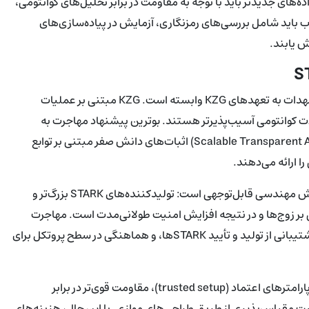
تابع هش نیز گزینه‌هایی نظیر SHA-2 و SHA-3 یا خانواده‌های جدیدتر باید با توجه به مقاومت در برابر تحلیل‌های کوانتومی،
ب باید شامل بررسی‌های رمزنگاری، آزمایش در پیاده‌سازی‌های
 یابند.
در وضعیت کنونی، اتریوم برای ذخیرهٔ blobها و اعتبارسنجی برخی تعهدات به تعهدهای KZG وابسته است. KZG مبتنی بر عملیات
برابر حملات کوانتومی آسیب‌پذیرتر هستند. بوترین پیشنهاد مهاجرت به
STARKها را مطرح می‌کند؛ STARKها (Scalable Transparent ARguments of Knowledge) اثبات‌های دانش صفر مبتنی بر توابع
ا ارائه می‌دهند.
پیاده‌سازی ذخیره‌سازی و اعتبارسنجی مبتنی بر STARK نیازمند تلاش مهندسی قابل‌توجهی است: تولیدکننده‌های STARK بزرگ‌تر و
 بر زوج‌ها و در نتیجه افزایش امنیت طولانی‌مدت است. مهاجرت
شامل بازطراحی تعهدات blob، تغییر در گره‌های اعتباردهنده برای پشتیبانی از تولید و تأیید STARKها، و هماهنگی در سطح پروتکل برای
در عمل، مزایای STARK عبارت‌اند از: استقلال از اثبات‌های مبتنی بر پارامترهای اعتماد (trusted setup)، مقاومت قوی‌تر در برابر
یت مقیاس‌پذیری از طریق طراحی‌های موازی. با این حال، هزینه‌های