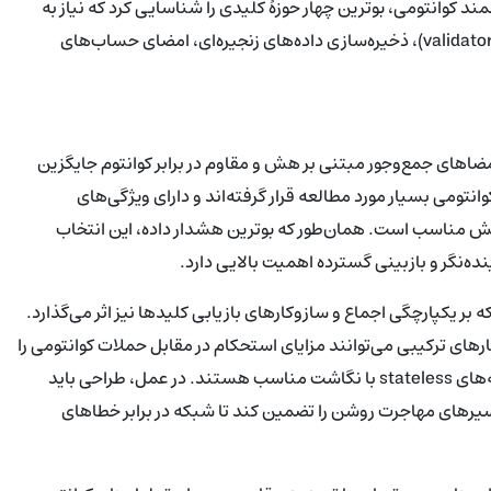
نمند کوانتومی، بوترین چهار حوزهٔ کلیدی را شناسایی کرد که نیاز به
ارتقاء دارند تا شبکه امن باقی بماند: امضاهای اجماع اعتباردهنده (validator)، ذخیره‌سازی داده‌های زنجیره‌ای، امضای حساب‌های
پیشنهاد می‌کند که امضاهای اجماع فعلی مبتنی بر BLS با امضاهای جمع‌و‌جور مبتنی بر هش و مقاوم در برابر کوانتوم جایگزین
hash-ba) از منظر امنیت پساکوانتومی بسیار مورد مطالعه قرار گرفته‌اند و دارای ویژگی‌های
ش مناسب است. همان‌طور که بوترین هشدار داده، این انتخاب
ه‌نگر و بازبینی گسترده اهمیت بالایی دارد.
 بر یکپارچگی اجماع و سازوکارهای بازیابی کلیدها نیز اثر می‌گذارد.
راه‌حل‌های مبتنی بر هش مانند XMSS/LMS یا ساختارهای ترکیبی می‌توانند مزایای استحکام در مقابل حملات کوانتومی را
ارائه دهند، اما نیازمند مدیریت حالت (stateful) یا استفاده از نسخه‌های stateless با نگاشت مناسب هستند. در عمل، طراحی باید
ه‌بندی امضاها و مسیرهای مهاجرت روشن را تضمین کند تا شبکه در برابر خطاهای