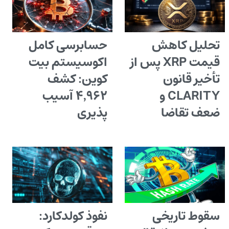
تحلیل کاهش
حسابرسی کامل
قیمت XRP پس از
اکوسیستم بیت
تأخیر قانون
کوین: کشف
CLARITY و
۴٬۹۶۲ آسیب
ضعف تقاضا
پذیری
سقوط تاریخی
نفوذ کولدکارد: