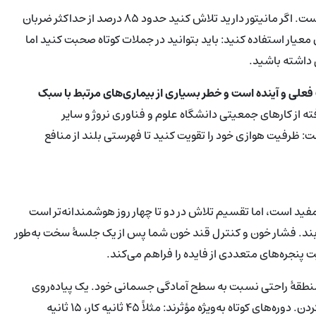
مهم‌ترین چیز شمارش دقیقه‌ها نیست بلکه میزان تلاش قلب شماست. اگر مانیتور دارید تلاش کنید حدود ۸۵ درصد از حداکثر ضربان
عیار استفاده کنید: باید بتوانید در جملات کوتاه صحبت کنید اما
ی داشته باشید.
لی و آینده است و خطر بسیاری از بیماری‌های مرتبط با سبک
ته از کارهای جمعیتی دانشگاه علوم و فناوری نروژ و سایر
 ظرفیت هوازی خود را تقویت کنید تا فهرستی بلند از منافع
در هفته مفید است، اما تقسیم تلاش در دو تا چهار روز هوشمندانه‌تر است
م دارد که ۲۴ تا ۴۸ ساعت ادامه می‌یابند. فشار خون و کنترل قند خون شما پس از یک جلسهٔ سخت به‌طور
ت پنجره‌های متعددی از فایده را فراهم می‌کند.
نطقهٔ راحتی نسبت به سطح آمادگی جسمانی خود. یک پیاده‌روی
سریع ممکن است برای یک نفر شدید باشد و برای دیگری صرفاً گرم کردن. دوره‌های کوتاه به‌ویژه مؤثرند: مثلاً ۴۵ ثانیه کار، ۱۵ ثانیه