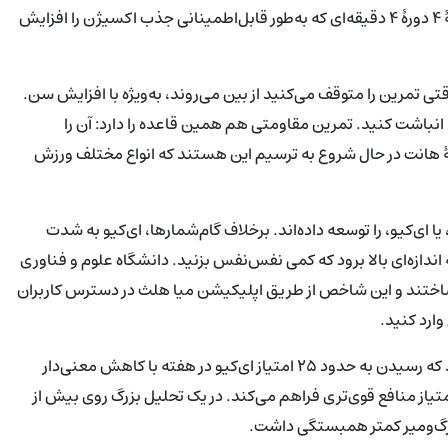
استراحت؛ یا نوبت‌های ۲۰/۱۰ به سبک تاباتا؛ یا دوره‌های مورد مطالعهٔ ۴ دورهٔ ۴ دقیقه‌ای که به‌طور قابل‌اطمینانی جذب اکسیژن را افزایش
تمرین را متوقف می‌کنید از بین می‌روند، به‌ویژه با افزایش سن.
ا انباشت کنید. تمرین مقاومتی هم همین قاعده را دارد: آن را
 هانت در حال شروع به ترسیم این هستند که انواع مختلف ورزش
کیو، را توسعه داده‌اند. برخلاف گام‌شمارها، ای‌کیو به شدت
ندازه‌ای بالا برود که کمی نفس‌نفس بزنید. دانشگاه علوم و فناوری
ور ساختند و این شاخص از طریق اپلیکیشن میا هلث در دسترس کاربران
وارد کنید.
نمره‌های ای‌کیو در عمل چه معنا دارند؟ پژوهشگران گزارش می‌کنند که رسیدن به حدود ۲۵ امتیاز ای‌کیو در هفته با کاهش معنی‌دار
بیماری‌های مرتبط با سبک زندگی همراه است، در حالی که ۱۰۰ امتیاز منافع قوی‌تری فراهم می‌کند. در یک تحلیل بزرگ روی بیش از
 مرگ‌ومیر کمتر همبستگی داشت.