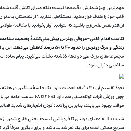
قلب خود را هدف قرار دهید. دستگاهی ندارید؟ از تنفستان به‌عنوان م
آن‌قدر نفس‌نفس‌زن باشید که نتوانید آواز بخوانید یا مکالمه طولان
تناسب اندام قلبی-عروقی بهترین پیش‌بینی‌کنندهٔ وضعیت سلامت فع
زندگی و مرگ زودرس را حدود ۴۰ تا ۵۰ درصد کاهش می‌دهد.
این یاف
مجموعه‌های بزرگ طی دو دههٔ گذشته نشأت می‌گیرد. پیام ساده است:
سلامتی دنبال شود.
نحوهٔ تقسیم آن ۳۰ دقیقه اهمیت دارد. یک جلسهٔ سنگین 
چون ورزش اثرات کوتاه‌مدتی ه
موقت بهبود می‌یابند، بنابراین پراکنده کردن انفجارهای شدید فعالی
شدت بالا به معنای دویدن تا فروپاشی نیست. یعنی خارج شدن از م