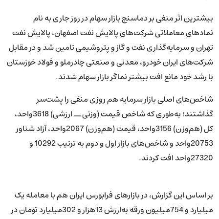
بیشترین اثر منفی بر دماسنج بازار سهام در روز جاری به نام
نمادهای معاملاتی شرکت‌های پالایش نفت اصفهان، پالایش نفت
تهران و سرمایه‌گذاری نفت و گاز و پتروشیمی تامین شد و در مقابل
شرکت‌های ایران خودرو، معدنی و صنعتی چادرملو و فولاد خوزستان
با رشد خود مانع افت بیشتر نماگر بازار سهام شدند.
شاخص‌های اصلی بازار سرمایه هم روزی منفی را پشت‌سر
گذاشتند؛ به‌طوری که شاخص قیمت (وزنی ــ ارزشی) 3618واحد،
کل (هم‌وزن) 3156واحد، قیمت (هم‌وزن) 2067واحد، آزاد شناور
20753واحد و شاخص‌های بازار اول و دوم به ترتیب 10292 و
27320واحد افت کردند.
بر اساس این گزارش، در بازارهای فرابورس ایران هم با معامله یک
میلیارد و 754میلیون ورقه به‌ارزش 13هزار و 302میلیارد تومان در