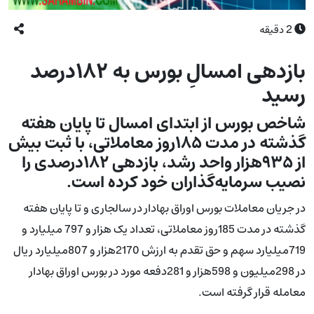
2
دقیقه
بازدهی امسالِ بورس به ۱۸۲درصد
رسید
شاخص بورس از ابتدای امسال تا پایان هفته
گذشته در مدت ۱۸۵روز معاملاتی، با ثبت بیش
از ۹۳۵هزار واحد رشد، بازدهی ۱۸۲درصدی را
نصیب سرمایه‌گذاران خود کرده است.
در جریان معاملات بورس اوراق بهادار در سالجاری و تا پایان هفته
گذشته در مدت 185روز معاملاتی، تعداد یک هزار و 797 میلیارد و
719میلیارد سهم و حق تقدم به ارزش 2170هزار و 807میلیارد ریال
در 298میلیون و 598هزار و 281دفعه مورد در بورس اوراق بهادار
معامله قرار گرفته است.