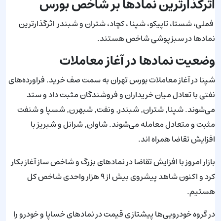
اثرگذارترین نمادها بر شاخص بورس
فملی، شستا، تاپیکو، شپنا ، کچاد، شتران و شبندر اثرگذارترین
نمادها در سبزپوشی شاخص هستند.
وضعیت نمادها در آغاز معاملات
شپنا در آغاز معاملات بورس تهران به سمت صف خرید. فراورده‌های
نفتی با تعادل میان خریداران و فروشندگان مثبت داد و ستد
می‌شوند. شپنا٬ شتران٬ شبندر٬ ونفت٬ شبهرن٬ شسپا و شنفت
مثبت و متعادل معامله می‌شوند. شاوان٬ شرانل و شبریز با
افزایش تقاضا همراه اند.
بازار امروز با افزایش تقاضا در نماد‌های بزرگ و شاخص ساز آغاز بکار
کرد و اکنون شاهد پیشروی بیش از ۹ هزار واحدی شاخص کل
هستیم.
در گروه خودرویی‌ها پیشتازی قیمت در نماد‌های خساپا و خودرو را