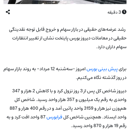
3
دقیقه
رشد عرضه‌های حقیقی در بازار سهام و خروج قابل توجه نقدینگی
حقیقی در معاملات دیروز بورس پایتخت نشان از تغییر انتظارات
سهام داران دارد.
برای
پیش بینی
بورس
امروز –سه‌‌شنبه 12 مرداد- به روند بازار سهام
در روز گذشته نگاه می‌کنیم.
دیروز شاخص کل پس از 3 روز نزول کرد و با کاهش 2 هزار و 347
واحدی به رقم یک میلیون و 357 هزار واحد رسید. شاخص کل
هم‌وزن نیز هزار و 3159 واحد پائین آمد و در رقم 400 هزار و 887
واحد ایستاد. همچنین شاخص کل
فرابورس
87 واحد افت کرد و به
رقم 19 هزار و 870 واحد رسید.