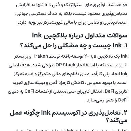
خواهد شد. نوآوری‌های استراتژیک و فنی Ink تنها به افزایش
مقیاس‌پذیری محدود نیست، بلکه به هدف دسترسی جهانی،
اعتمادپذیری و تعامل روان با مالی غیرمتمرکز نیز توجه دارد.
سوالات متداول درباره بلاکچین Ink
۱. Ink چیست و چه مشکلی را حل می‌کند؟
Ink یک بلاکچین لایه-۲ توسعه‌یافته توسط Kraken و بر بستر
اتریوم است که با استفاده از OP Stack طراحی شده. هدف اصلی
Ink ایجاد پلی کارآمد میان نظام‌های مالی متمرکز و غیرمتمرکز
است. با بهبود مقیاس، کاهش کارمزد گس و بهینه‌سازی تجربه
کاربری DeFi، انتقال کاربران حتی مبتدی از خدمات CeFi به دنیای
DeFi را هموار می‌سازد.
۲. تعامل‌پذیری در اکوسیستم Ink چگونه عمل
می‌کند؟
تعامل‌پذیری در مرکز معماری Ink قرار دارد. به عنوان عضوی از