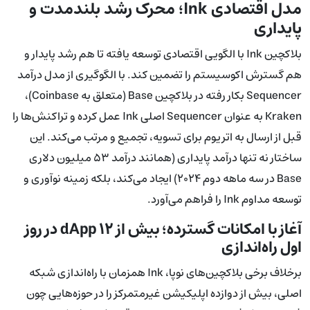
مدل اقتصادی Ink؛ محرک رشد بلندمدت و
پایداری
بلاکچین Ink با الگویی اقتصادی توسعه یافته تا هم رشد پایدار و
هم گسترش اکوسیستم را تضمین کند. با الگوگیری از مدل درآمد
Sequencer بکار رفته در بلاکچین Base (متعلق به Coinbase)،
Kraken به عنوان Sequencer اصلی Ink عمل کرده و تراکنش‌ها را
قبل از ارسال به اتریوم برای تسویه، تجمیع و مرتب می‌کند. این
ساختار نه تنها درآمد پایداری (همانند درآمد ۵۳ میلیون دلاری
Base در سه ماهه دوم ۲۰۲۴) ایجاد می‌کند، بلکه زمینه نوآوری و
توسعه مداوم Ink را فراهم می‌آورد.
آغاز با امکانات گسترده؛ بیش از ۱۲ dApp در روز
اول راه‌اندازی
برخلاف برخی بلاکچین‌های نوپا، Ink همزمان با راه‌اندازی شبکه
اصلی، بیش از دوازده اپلیکیشن غیرمتمرکز را در حوزه‌هایی چون