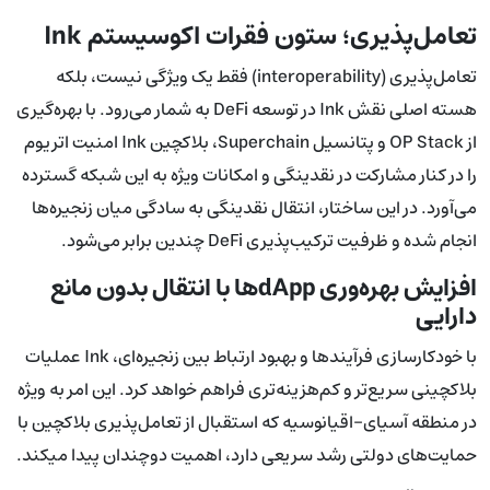
تعامل‌پذیری؛ ستون فقرات اکوسیستم Ink
تعامل‌پذیری (interoperability) فقط یک ویژگی نیست، بلکه
هسته اصلی نقش Ink در توسعه DeFi به شمار می‌رود. با بهره‌گیری
از OP Stack و پتانسیل Superchain، بلاکچین Ink امنیت اتریوم
را در کنار مشارکت در نقدینگی و امکانات ویژه به این شبکه گسترده
می‌آورد. در این ساختار، انتقال نقدینگی به سادگی میان زنجیره‌ها
انجام شده و ظرفیت ترکیب‌پذیری DeFi چندین برابر می‌شود.
افزایش بهره‌وری dAppها با انتقال بدون مانع
دارایی
با خودکارسازی فرآیندها و بهبود ارتباط بین زنجیره‌ای، Ink عملیات
بلاکچینی سریع‌تر و کم‌هزینه‌تری فراهم خواهد کرد. این امر به ویژه
در منطقه آسیای-اقیانوسیه که استقبال از تعامل‌پذیری بلاکچین با
حمایت‌های دولتی رشد سریعی دارد، اهمیت دوچندان پیدا می‎کند.