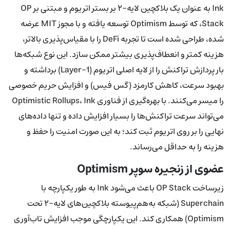
Ink به عنوان یک بلاکچین لایه-۲ بر بستر اتریوم و مبتنی بر OP
Stack، که توسط Optimism توسعه یافته و با مجوز MIT عرضه
شده، طراحی شده است تا تجربه DeFi را با مقیاس‌پذیری بالاتر،
هزینه کمتر و انعطاف‌پذیری بیشتر ممکن سازد. این نوع شبکه‌ها
بار پردازش تراکنش را از لایه اصلی اتریوم (Layer-1) برداشته و
بهبود سرعت، کاهش کارمزد (گس فیس) و افزایش حریم خصوصی
را میسر می‌کنند. با بهره‌گیری از فناوری Optimistic Rollups، Ink
می‌تواند سرعت تراکنش‌ها را بسیار افزایش داده و تنها داده‌های
نهایی را بر روی اتریوم ثبت کند؛ به این صورت امنیت را حفظ و
هزینه را به حداقل می‌رساند.
عضوی از زنجیره سوپر Optimism
زیرساخت OP Stack باعث می‌شود Ink به طور یکپارچه با
Superchain (شبکه به‌هم‌پیوسته بلاکچین‌های لایه-۲ تحت
Optimism) همکاری کند. این یکپارچگی موجب افزایش تاب‌آوری