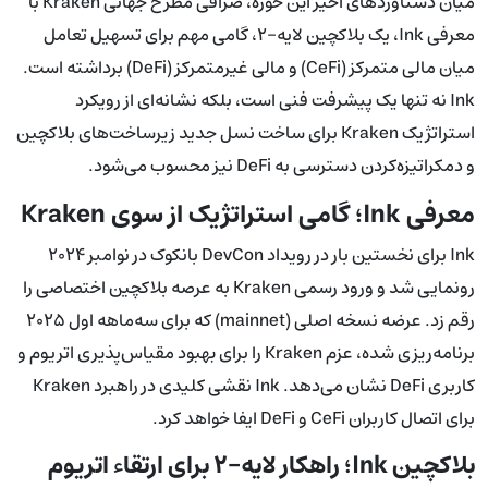
میان دستاوردهای اخیر این حوزه، صرافی مطرح جهانی Kraken با
معرفی Ink، یک بلاکچین لایه-۲، گامی مهم برای تسهیل تعامل
میان مالی متمرکز (CeFi) و مالی غیرمتمرکز (DeFi) برداشته است.
Ink نه تنها یک پیشرفت فنی است، بلکه نشانه‌ای از رویکرد
استراتژیک Kraken برای ساخت نسل جدید زیرساخت‌های بلاکچین
و دمکراتیزه‌کردن دسترسی به DeFi نیز محسوب می‌شود.
معرفی Ink؛ گامی استراتژیک از سوی Kraken
Ink برای نخستین بار در رویداد DevCon بانکوک در نوامبر ۲۰۲۴
رونمایی شد و ورود رسمی Kraken به عرصه بلاکچین اختصاصی را
رقم زد. عرضه نسخه اصلی (mainnet) که برای سه‌ماهه اول ۲۰۲۵
برنامه‌ریزی شده، عزم Kraken را برای بهبود مقیاس‌پذیری اتریوم و
کاربری DeFi نشان می‌دهد. Ink نقشی کلیدی در راهبرد Kraken
برای اتصال کاربران CeFi و DeFi ایفا خواهد کرد.
بلاکچین Ink؛ راهکار لایه-۲ برای ارتقاء اتریوم