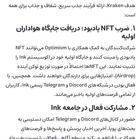
هدف Kraken، ارائه فرآیند جذب سریع، شفاف و جذاب برای همه
است:
۱. ضرب NFT یادبود؛ دریافت جایگاه هواداران
اولیه
شرکت‌کنندگان به کمک همکاری با Optimism می‌توانند NFT
یادبودی را مینت کنند و جایگاه اولیه خود در اکوسیستم Ink را
تثبیت نمایند. این NFTها احتمالاً در صورت توزیع توکن آینده
(Airdrop)، امتیازهایی برای دارندگان خواهند داشت. همچنین، با
فعال بودن در شبکه‌های Discord و Telegram رسمی Ink، کاربران
از تمامی فرصت‌های اولیه باخبر می‌مانند.
۲. مشارکت فعال در جامعه Ink
حضور در کانال‌های Discord و Telegram امکان دسترسی به
بحث‌های پویا، آخرین اخبار، پرسش و پاسخ‌ها و فرصت‌های
همکاری را فراهم می‌کند و سطح آگاهی فعالان را نسبت به پروژه