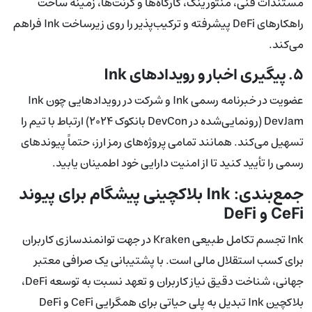
مستندات فنی، منتورینگ، کارگاه‌ها و گرنت‌ها، زمینه ساخت
راهکارهای DeFi پیشرفته و ترکیب‌پذیر را روی زیرساخت Ink فراهم
می‌کند.
۵. پیگیری اخبار و رویدادهای Ink
عضویت در خبرنامه رسمی Ink و شرکت در رویدادهایی چون Ink
DevJam (رونمایی‌شده در DevCon بانکوک ۲۰۲۴) ارتباط با تیم را
تسهیل می‌کند. همانند تمامی پروژه‌های رمز ارز، حتماً پیوندهای
رسمی را تأیید کنید تا از امنیت دارایی خود اطمینان یابید.
جمع‌بندی: Ink بلاکچینی پیشگام برای پیوند
CeFi و DeFi
Ink تجسم تکامل طبیعی Kraken در جهت توانمندسازی کاربران
برای کسب استقلال مالی است. با پشتیبانی یک صرافی معتبر
جهانی، شناخت دقیق نیاز کاربران و تعهد نسبت به توسعه DeFi،
بلاکچین Ink تبدیل به پلی حیاتی برای همگرایی CeFi و DeFi