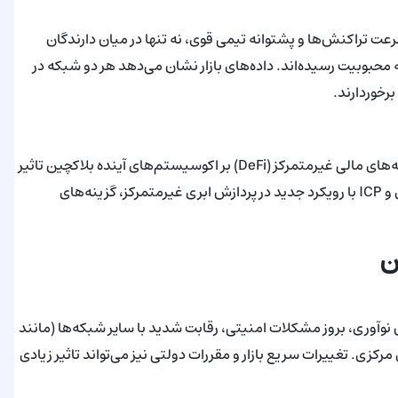
پتو، پروژه‌هایی مانند ICP و Near به واسطه سرعت تراکنش‌ها و پشتوانه تیمی قوی، نه تنها در میان دارندگان
ای فعال در حوزه Web3 و فناوری ابری به محبوبیت رسیده‌اند. داده‌های بازار نشان می‌دهد هر دو شبکه در
افزایش همکاری‌های بین زنجیره‌ای (Interoperability) و رشد برنامه‌های مالی غیرمتمرکز (DeFi) بر اکوسیستم‌های آینده بلاکچین تاثیر
شگرفی خواهد داشت. Near با قدرت در ساخت پل‌های بین شبکه‌ای و ICP با رویکرد جدید در پردازش ابری غیرمتمرکز، گزینه‌های
ن
نوآوری، بروز مشکلات امنیتی، رقابت شدید با سایر شبکه‌ها (مانند
رکزی. تغییرات سریع بازار و مقررات دولتی نیز می‌تواند تاثیر زیادی