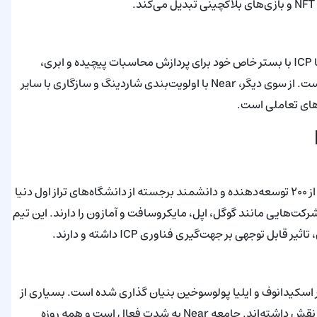
اگرچه هر دو شبکه سرعت بسیار بالایی در تایید تراکنش‌ها دارند، اما ICP با بستر خاص خود برای پردازش محاسبات پیچیده و ابری،
پتانسیل چشم‌گیری برای پروژه‌های بزرگ مبتنی بر داده نشان داده‌است. از سوی دیگر، Near با اولویت‌بندی شاردینگ و سازگاری با سایر
‌های تعاملی است.
بنیاد DFINITY به رهبری دومینیک ویلیامز و تیمی متشکل از بیش از ۲۰۰ توسعه‌دهنده و دانشمند برجسته از دانشگاه‌های تراز اول دنیا
ت‌هایی مانند گوگل، اپل، مایکروسافت و آمازون را دارند. این تیم
توجهی بر جهت‌گیری فناوری ICP داشته و دارند.
ندر اسکیدانوف و ایلیا پولوسوخین بنیان گذاری شده است. بسیاری از
اعضای تیم قبلاً در پروژه‌هایی مانند گوگل، فیسبوک و مایکروسافت نقش داشته‌اند. جامعه Near به شدت فعال است و همه روزه