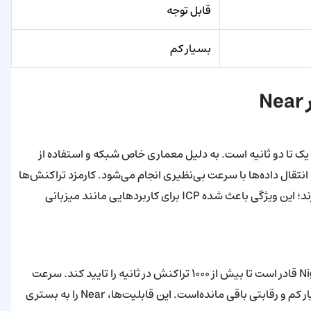
قابل توجه
بسیار کم
 تراکنش‌ها در بازه زمانی یک تا دو ثانیه است. به دلیل معماری خاص شبکه و استفاده از
ی هوشمند و انتقال داده‌ها با سرعت بی‌نظیری انجام می‌شود. کارمزد تراکنش‌ها
نیز نسبت به بسیاری از شبکه‌های لایه اول، رقم بسیار پایین‌تری دارند؛ این ویژگی باعث شده ICP برای کاربردهایی مانند میزبانی
شبکه Near به لطف الگوریتم اجماع شاردینگ و معماری Nightshade قادر است تا بیش از ۱۰۰۰ تراکنش در ثانیه را تایید کند. سرعت
تایید تراکنش‌ها اغلب زیر ۱ ثانیه است و کارمزد پرداختی معمولاً بسیار کم و رقابتی باقی مانده‌است. این قابلیت‌ها، Near را به بستری