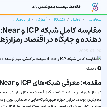
خانه
مطالب
دسته بندی
تماس با ما
سهام‌بین
تحلیل
تکنیکال
آموزش
ارز دیجیتال
مق
دهنده و جایگاه در اقتصاد رمزارزها
.
2025-07-20
7
دقیقه
مقدمه: معرفی شبکه‌های ICP و Near در دنیای رمزارزها
در سال‌های اخیر، با رشد شگفت‌انگیز اقتصاد دیجیتال و ارزهای دیجی
مهم‌ترین روندها در این حوزه، ظهور شبکه‌هایی با معماری نوین و س
حوزه می‌توان به
شبکه ICP (Internet Computer Protocol)
و
شبکه tocol