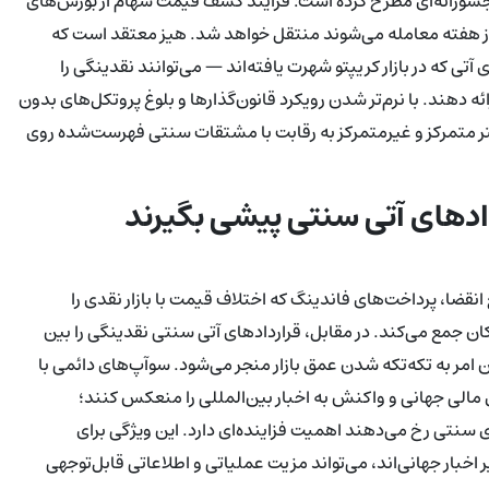
‌بنیان‌گذاران سابق صرافی BitMEX، پیش‌بینی جسورانه‌ای مطرح کرده است: فرایند کشف قیمت سهام از بورس‌های
به بازارهای دائمی بومیِ رمزارزی که به‌صورت ۲۴ ساعته و ۷ روز هفته معامله می‌شوند منتقل خواهد شد. هیز معتقد است که
های مشابه قراردادهای آتی که در بازار کریپتو شهرت یافته‌اند — می‌توانند نقدینگی را
ه دهند. با نرم‌تر شدن رویکرد قانون‌گذارها و بلوغ پروتکل‌های بدون
ل‌ها در هر دو بستر متمرکز و غیرمتمرکز به رقابت با مشتقات سنتی فهرست‌شده روی
دادهای آتی سنتی پیشی بگیرند
نقضا، پرداخت‌های فاندینگ که اختلاف قیمت با بازار نقدی را
کان جمع می‌کند. در مقابل، قراردادهای آتی سنتی نقدینگی را بین
امر به تکه‌تکه شدن عمق بازار منجر می‌شود. سوآپ‌های دائمی با
بهتر می‌توانند جریان‌های مالی جهانی و واکنش به اخبار بین‌المللی را منعکس کنند؛
ی سنتی رخ می‌دهند اهمیت فزاینده‌ای دارد. این ویژگی برای
انند Nasdaq 100 یا S&P 500 که تحت تأثیر اخبار جهانی‌اند، می‌تواند مزیت عملیاتی و اطلاعاتی قابل‌توجهی