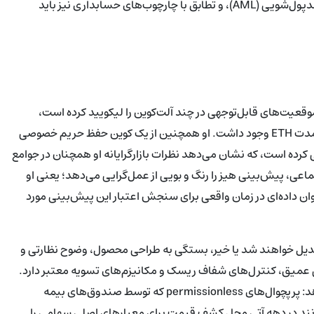
موضوعات عملی مانند شناخت کد مشتریان (KYC)، سازوکارهای ضدپول‌شویی (AML)، و تطابق با چارچوب‌های حسابداری نیز باید
موقعیت‌های قابل‌توجهی در چند آلت‌کوین را لیکویید کرده است،
هرچند پیش‌تر نشانه‌هایی مبنی بر قصد او برای نگه‌داشتن طولانی‌مدت ETH وجود داشت. او همچنین از یک کوین حفظ حریم خصوصی
ده است، که نشان می‌دهد نظرات بازارگرایانه او همچنان در جوامع
ماعی، پیش‌بینی هیز را رنگ و بویی از عمل‌گرایی می‌دهد؛ یعنی او
‌عنوان داده‌ای در زمان واقعی برای سنجش اعتبار این پیش‌بینی مورد
تبدیل خواهند شد یا خیر، بستگی به طراحی محصول، وضوح نظارتی و
گی عمیق، کنترل‌های شفاف ریسک و مکانیزم‌های تسویه معتبر دارد.
فرضیه هیز، گرچه تحریک‌آمیز است، مسیر قابل‌باوری را نشان می‌دهد: پرپچوال‌های permissionless که توسط صندوق‌های بیمه
وانند در دهه آتی محل کشف قیمت برای معیارهای اصلی سهامی را