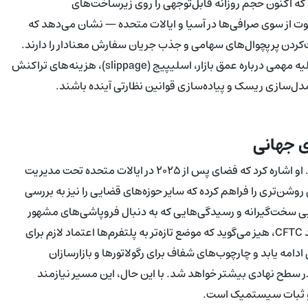
بر پایه شاخص Nasdaq 100 راه‌اندازی کند که اکنون حجم روزانه قابل‌توجهی را روی زیرساخت‌های
لات پایلوت از سوی صرافی‌ها در آسیا و ایالات متحده — نشان می‌دهد که
کردن پرپچوال‌های سهامی و جذب جریان سفارش معنادار را دارند.
برای تحلیلگران بازار و متخصصان نقدینگی، این تجربه‌ها داده‌های اولیه مهمی درباره عمق بازار، اسلیپیج (slippage)، هزینه‌های تراکنش
ی مدل‌سازی ریسک و پیاده‌سازی قوانین نظارتی آینده باشند.
ی جهانی
بخشی از فرضیه هیز وابسته به موضع مهربانانه‌تر قانون‌گذاری است. او اشاره کرد که فضای پس از ۲۰۲۵ در ایالات متحده تحت مدیریت
ن‌تری را فراهم کرده که سایر حوزه‌های قضایی را نیز به بررسی
ی سخت‌گیرانه و رسیدگی‌هایی که به دنبال فروپاشی‌های مشهور
مانند FTX شدت گرفت و نظارت افزایش‌یافته از سوی سازمانی مانند CFTC، هیز می‌گوید که موضع تازه‌تر به پلتفرم‌ها اعتماد لازم برای
ادامه یابد و چارچوب‌های شفاف برای رگولاتورها و بازارسازان
سطح نهادی بیشتر خواهد شد. با این حال، این مسیر نیازمند
ن و ثبات سیستمیک است.