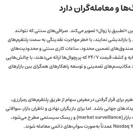
ها و معامله‌گران دارد
 بین «تطبیق یا زوال» تصویر می‌کند. صرافی‌های سنتی که نتوانند
را بازاندیشی نمایند، با خطر مهاجرت نقدینگی به سمت پلتفرم‌های
 با صندوق‌های تضمین محدود، ساعات کاری سنتی و محدودیت‌های
سختگیرانه برای خرده‌فروشان ممکن است در رقابت با بهره‌وری سرمایه و کشف قیمت ۲۴/۷ که پرپچوال‌ها ارائه می‌دهند، با چالش‌هایی
هبود مکانیسم‌های تضمینی و توسعه راهکارهای همگرای بین بازارهای
اهرم برای قرار گرفتن در معرض سهام از طریق پلتفرم‌های رمزارزی،
دهای جهانی باشد. اما برای بازیگران نهادی و ناظران بازار، سوالاتی
پیرامون نگهداری دارایی‌ها (custody)، تسویه (settlement)، نظارت بازار (market surveillance) و ریسک سیستمی مطرح می‌شود،
خصوصاً اگر مشتقات بزرگ بر شاخص‌های مهم مانند S&P 500 و Nasdaq 100 عمدتاً به‌صورت سوآپ‌های دائمی معامله شوند.