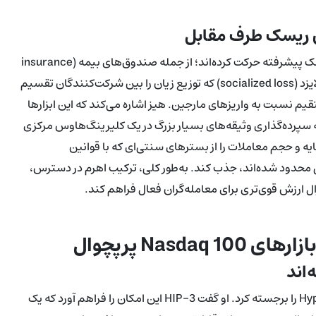
ش ریسک طرف مقابل
بازارهای پرپچوال به‌سرعت در جهت تقویت سازوکارهای مدیریت ریسک پیشرفته حرکت کرده‌اند؛ از جمله صندوق‌های بیمه (insurance
funds) که زیان‌های شدید را پوشش می‌دهند، مکانیزم‌های سوشالایزد (socialized loss) که توزیع زیان را بین شرکت‌کنندگان تقسیم
 نسبت به واریزهای مارجین. هیز اشاره می‌کند که این ابزارها
به سپرده‌گذاری وثیقه‌های بسیار بزرگ در یک کلیرینگ‌هاوس مرکزی
ایه و حجم معاملات را از بسترهای سنتی‌ای که با قوانین
 محدود شده‌اند، جذب کند. به‌طور کلی، ترکیب اهرم در دسترس،
ل ارزش قوی‌تری برای معامله‌گران فعال فراهم کند.
اند
هیز به‌عنوان نمونه‌ای از اثبات مفهوم، طرح HIP-3 از پروژه Hyperliquid را برجسته کرد. او گفت HIP-3 این امکان را فراهم آورد که یک