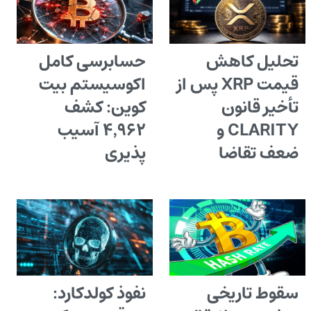
تحلیل کاهش
حسابرسی کامل
قیمت XRP پس از
اکوسیستم بیت
تأخیر قانون
کوین: کشف
CLARITY و
۴٬۹۶۲ آسیب
ضعف تقاضا
پذیری
سقوط تاریخی
نفوذ کولدکارد: