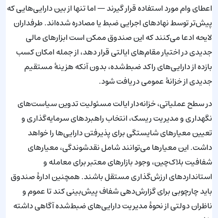
اعطای وام مورد استفاده قرار گیرند — اما تنها از بین دارایی‌هایی که
پیش‌تر توسط نهادهای اجرایی ضبط یا مصادره شده‌اند. طرفداران
لایحه ادعا می‌کنند که این صندوق ممکن است ابزارهای مالی
جدیدی در اختیار مقام‌های ایالتی قرار دهد، از جمله امکان کسب
بازده از دارایی‌های راکد ضبط‌شده، بدون آنکه هزینهٔ مستقیم
جدیدی از خزانهٔ عمومی دریافت شود.
در سطح عملیاتی، خزانه‌دار ایالت مسئولیت تدوین سیاست‌های
نگهداری و مدیریت ریسک، انتخاب راهبردهای سرمایه‌گذاری و
تعیین معیارهای شایستگی برای پذیرفتن دارایی‌ها را خواهد
داشت. این معیارها می‌توانند شامل نقدشوندگی، معیارهای
شفافیت بلاک‌چین، وجود بازارهای معتبر برای معامله و
استانداردهای ارزش‌گذاری مستقل باشند. همچنین ادارهٔ صندوق
باید چارچوبی برای گزارش‌دهی شفاف پیش‌بینی کند تا عموم و
ناظران دولتی از نحوهٔ مدیریت دارایی‌های ضبط‌شده آگاهی داشته