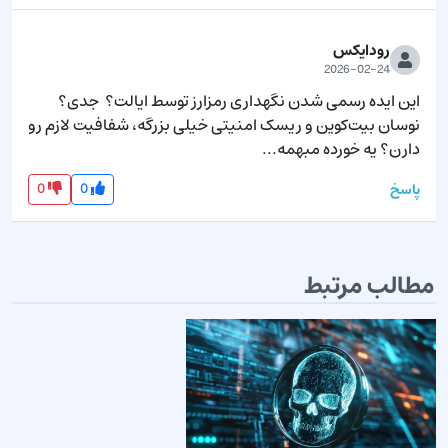
رودایکس
2026-02-24
این ایده رسمی شدن نگهداری رمزارز توسط ایالت؟  جدی؟ 
نوسان بیت‌کوین و ریسک امنیتی خیلی بزرگه، شفافیت لازم رو 
دارن؟ یه خورده مبهمه...
0
0
پاسخ
مطالب مرتبط