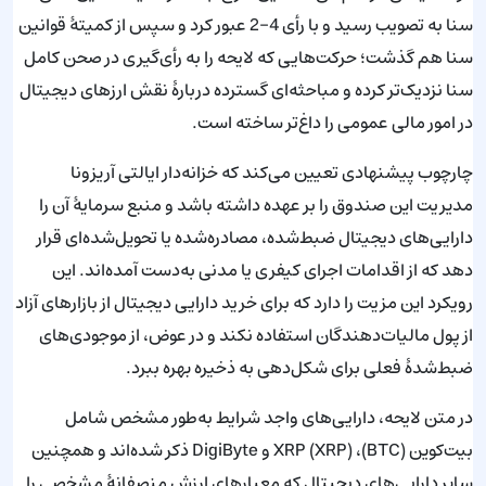
سنا به تصویب رسید و با رأی 4–2 عبور کرد و سپس از کمیتهٔ قوانین
سنا هم گذشت؛ حرکت‌هایی که لایحه را به رأی‌گیری در صحن کامل
سنا نزدیک‌تر کرده و مباحثه‌ای گسترده دربارهٔ نقش ارزهای دیجیتال
در امور مالی عمومی را داغ‌تر ساخته است.
چارچوب پیشنهادی تعیین می‌کند که خزانه‌دار ایالتی آریزونا
مدیریت این صندوق را بر عهده داشته باشد و منبع سرمایهٔ آن را
دارایی‌های دیجیتال ضبط‌شده، مصادره‌شده یا تحویل‌شده‌ای قرار
دهد که از اقدامات اجرای کیفری یا مدنی به‌دست آمده‌اند. این
رویکرد این مزیت را دارد که برای خرید دارایی دیجیتال از بازارهای آزاد
از پول مالیات‌دهندگان استفاده نکند و در عوض، از موجودی‌های
ضبط‌شدهٔ فعلی برای شکل‌دهی به ذخیره بهره ببرد.
در متن لایحه، دارایی‌های واجد شرایط به‌طور مشخص شامل
بیت‌کوین (BTC)، XRP (XRP) و DigiByte ذکر شده‌اند و همچنین
سایر دارایی‌های دیجیتال که معیارهای ارزش منصفانهٔ مشخصی را