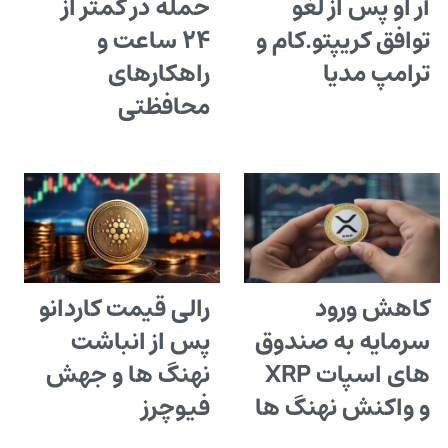
آر او پس از لغو
حمله در کمتر از
توافق کریپتو.کام و
۲۴ ساعت و
ترامپ مدیا
راهکارهای
محافظتی
کاهش ورود
رالی قیمت کاردانو
سرمایه به صندوق
پس از انباشت
های اسپات XRP
نهنگ ها و جهش
و واکنش نهنگ ها
فیوچرز