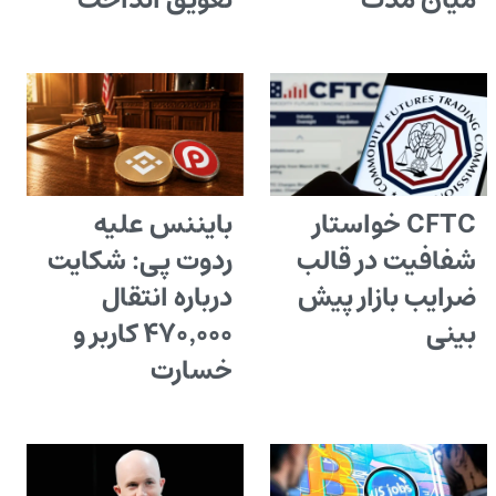
میان مدت
تعویق انداخت
CFTC خواستار
بایننس علیه
شفافیت در قالب
ردوت پی: شکایت
ضرایب بازار پیش
درباره انتقال
بینی
۴۷۰٬۰۰۰ کاربر و
خسارت