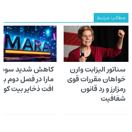
مطالب مرتبط
سناتور الیزابت وارن
کاهش شدید سود
خواهان مقررات قوی
مارا در فصل دوم با
رمزارز و رد قانون
افت ذخایر بیت کوی
شفافیت