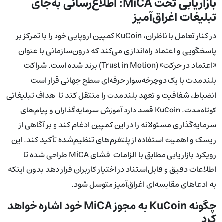
بازاریابی تحت MiCA: اطلاع‌رسانی به‌جای
تبلیغات اغراق‌آمیز
در کنار تعامل با ناظران، KuCoin کمپین اروپایی خود را با تمرکز بر
پاسخگویی و اعتماد راه‌اندازی می‌کند که درون‌سازمانی با عنوان
«اعتماد در حرکت» (Trust in Motion) برند شده است. شراکت
بلندمدت با یک دوچرخه‌سوار حرفه‌ای سطح جهانی قرار است
انضباط، شفافیت و تعهد بلندمدت را منتقل کند تا اهداف تبلیغاتی
کوتاه‌مدت. KuCoin قصد دارد آموزش سرمایه‌گذاران و پیام‌های
سرمایه‌گذاری مسئولانه را در این کمپین ادغام کند و بر آگاهی از
ریسک و اهمیت استفاده از پلتفرم‌های تنظیم‌شده تأکید کند. این
رویکرد بازاریابی مطابق با الزامات افشای MiCA طراحی شده تا
اطلاعات دقیق و قابل‌استناد در اختیار کاربران قرار دهد بدون اینکه
به ادعاهای مقایسه‌ای اغراق‌آمیز متوسل شود.
چگونه KuCoin به مجوز MiCA خود اشاره خواهد
کرد