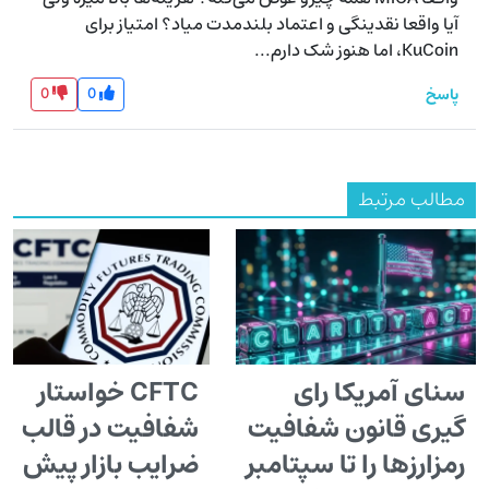
آیا واقعا نقدینگی و اعتماد بلندمدت میاد؟ امتیاز برای 
KuCoin، اما هنوز شک دارم...
0
0
پاسخ
مطالب مرتبط
سنای آمریکا رای
CFTC خواستار
گیری قانون شفافیت
شفافیت در قالب
رمزارزها را تا سپتامبر
ضرایب بازار پیش