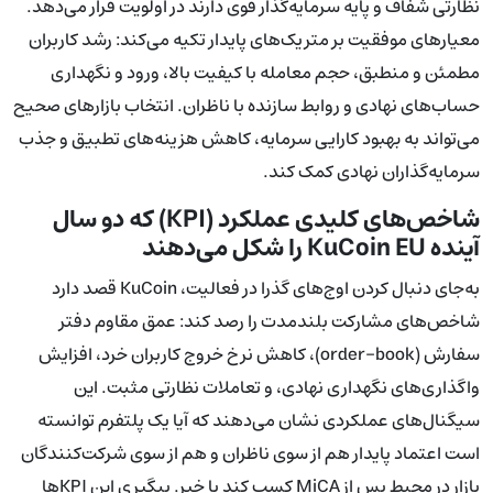
نظارتی شفاف و پایه سرمایه‌گذار قوی دارند در اولویت قرار می‌دهد.
معیارهای موفقیت بر متریک‌های پایدار تکیه می‌کند: رشد کاربران
مطمئن و منطبق، حجم معامله با کیفیت بالا، ورود و نگهداری
حساب‌های نهادی و روابط سازنده با ناظران. انتخاب بازارهای صحیح
می‌تواند به بهبود کارایی سرمایه، کاهش هزینه‌های تطبیق و جذب
سرمایه‌گذاران نهادی کمک کند.
شاخص‌های کلیدی عملکرد (KPI) که دو سال
آینده KuCoin EU را شکل می‌دهند
به‌جای دنبال کردن اوج‌های گذرا در فعالیت، KuCoin قصد دارد
شاخص‌های مشارکت بلندمدت را رصد کند: عمق مقاوم دفتر
سفارش (order-book)، کاهش نرخ خروج کاربران خرد، افزایش
واگذاری‌های نگهداری نهادی، و تعاملات نظارتی مثبت. این
سیگنال‌های عملکردی نشان می‌دهند که آیا یک پلتفرم توانسته
است اعتماد پایدار هم از سوی ناظران و هم از سوی شرکت‌کنندگان
بازار در محیط پس از MiCA کسب کند یا خیر. پیگیری این KPIها