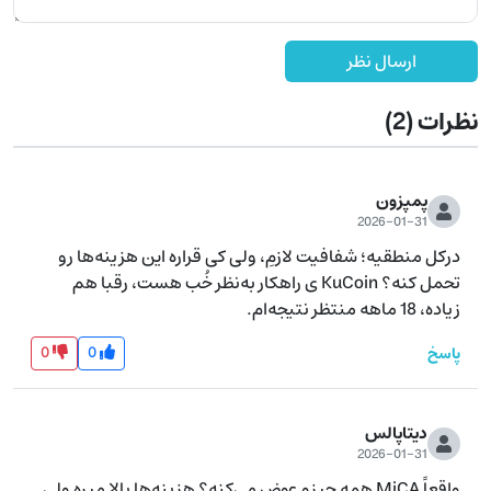
ارسال نظر
نظرات
(2)
پمپزون
2026-01-31
درکل منطقیه؛ شفافیت لازمِ، ولی کی قراره این هزینه‌ها رو 
تحمل کنه؟ KuCoin ی راهکار به‌نظر خُب هست، رقبا هم 
زیاده، 18 ماهه منتظر نتیجه‌ام.
0
0
پاسخ
دیتاپالس
2026-01-31
واقعاً MiCA همه چیزو عوض می‌کنه؟ هزینه‌ها بالا میره ولی 