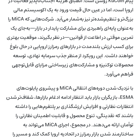
پیام KuCoin روشن است: انطباق هزینه اجتناب‌ناپذیر فعالیت در
اروپا است، اما در عین حال قیمت ورود به یک اکوسیستم مالی
بزرگ‌تر و تنظیم‌شده‌تر نیز به‌شمار می‌آید. شرکت‌هایی که MiCA را
به‌عنوان پایه‌ای راهبردی برای مشارکت پایدار در بازار—به‌جای یک
تمرین موقتی در اطاعت از قوانین—در نظر بگیرند، موقعیت بهتری
برای کسب ارزش بلندمدت در بازارهای رمزارز اروپایی در حال بلوغ
خواهند داشت. این رویکرد از منظر جذب سرمایه نهادی، توسعه
محصولات توکنیزه و مشارکت‌های زیرساختی مزایای قابل‌توجهی
فراهم می‌آورد.
با نزدیک شدن دوره‌های انتقالی MiCA و پیشروی پایلوت‌های
ESMA، بازیگران بازار باید انتظار ادامه ادغام بازارها، شفاف‌تر شدن
انتظارات نظارتی و افزایش ارزشگذاری بر پلتفرم‌هایی را داشته
باشند که نقدینگی، تنوع محصول و قابلیت اطمینان نظارتی را
توأمان ارائه می‌دهند. در مجموع، اجرای MiCA می‌تواند به
ساختارمند شدن بازار رمزارز در اتحادیه اروپا کمک کند و مسیر را