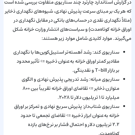
در گزارش استاندارد چارترد چند سناریوی متفاوت بررسی شده است
که هر یک بر مبنای سرعت پذیرش نهادی، شیوه‌های نگهداری ذخایر
(مثلاً نگهداری نقدی در حساب‌های بانکی در مقابل نگهداری در
اوراق خزانه کوتاه‌مدت) و سیاست‌های انتشار وزارت خزانه شکل
می‌گیرند. موارد کلیدی شامل موارد زیر هستند:
سناریوی کند: رشد آهسته‌تر استیبل‌کوین‌ها با نگهداری
مقادیر کمتر اوراق خزانه به‌عنوان ذخیره => تأثیر محدود
بر بازار T-bill و نقدینگی.
سناریوی میانه: رشد تدریجی پذیرش نهادی و الگوی
متوازن ذخایر => تقاضای اوراق خزانه تقریباً بین ۸۰۰
میلیارد تا ۱ تریلیون دلار تا ۲۰۲۸.
سناریوی شتاب‌دار: پذیرش سریع نهادی و تمرکز بر اوراق
خزانه به‌عنوان ابزار ذخیره => تقاضای تجمعی تا حدود
۲.۲ تریلیون دلار و احتمال فشار بر نرخ‌های بازده
کوتاه‌مدت.