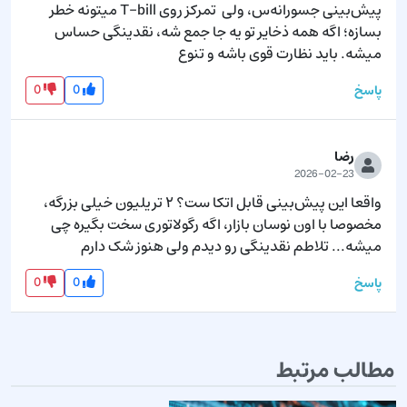
پیش‌بینی جسورانه‌س، ولی  تمرکز روی T-bill میتونه خطر 
بسازه؛ اگه همه ذخایر تو یه جا جمع شه، نقدینگی حساس 
میشه. باید نظارت قوی باشه و تنوع
0
0
پاسخ
رضا
2026-02-23
واقعا این پیش‌بینی قابل اتکا ست؟ ۲ تریلیون خیلی بزرگه، 
مخصوصا با اون نوسان بازار، اگه رگولاتوری سخت بگیره چی 
میشه... تلاطم نقدینگی رو دیدم ولی هنوز شک دارم
0
0
پاسخ
مطالب مرتبط