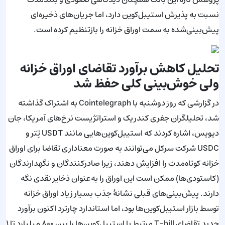
نسبت به پذیرش استیبل‌کوین دارد، اما جریان‌های ذخیره‌ای
پیش‌بینی‌شده به سمت اوراق خزانه را بازتنظیم کرده است.
تحلیل کاهش برآورد تقاضای اوراق خزانه
ولی خوش‌بینی کلی حفظ شد
در گزارشی که روز دوشنبه با Cointelegraph به اشتراک گذاشته
شد، تحلیلگران جفری کندریک و استراتژیست نرخ‌های آمریکا، جان
دیویس، اشاره کردند که استیبل‌کوین‌هایی مانند USDT تِتر و
USDC شرکت سرکل می‌توانند به صورت معناداری تقاضا برای اوراق
خزانه کوتاه‌مدت را افزایش دهند، زیرا صادرکنندگان و نگهدارندگان
(کاستودی‌ها) ممکن است این اوراق را به‌عنوان ذخایر نقدی نگه
دارند. پیش‌بینی‌های قبلی نشانهٔ جذب بسیار زیاد اوراق خزانه
توسط بازار استیبل‌کوین‌ها بود، اما استاندارد چارترد اکنون برآورد
جدید تقاضای T-bill مرتبط با استیبل‌کوین‌ها را بین ۸۰۰ میلیارد تا ۱