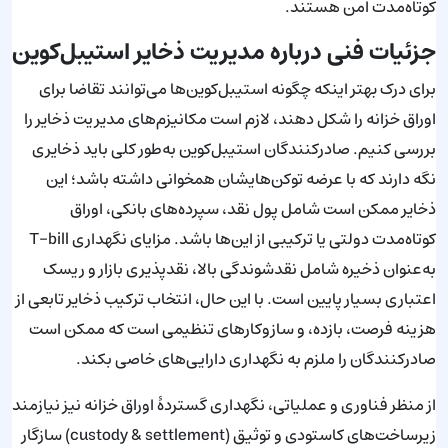
کوتاه‌مدت امن هستند.
جزئیات فنی درباره مدیریت ذخایر استیبل‌کوین
برای درک بهتر اینکه چگونه استیبل‌کوین‌ها می‌توانند تقاضا برای
اوراق خزانه را شکل دهند، لازم است مکانیزم‌های مدیریت ذخایر را
بررسی کنیم. صادرکنندگان استیبل‌کوین به‌طور کلی باید ذخایری
نگه دارند که با عرضه توکن‌هایشان همخوانی داشته باشد؛ این
ذخایر ممکن است شامل پول نقد، سپرده‌های بانکی، اوراق
کوتاه‌مدت دولتی یا ترکیبی از این‌ها باشد. مزایای نگهداری T-bill
به‌عنوان ذخیره شامل نقدشوندگی بالا، نقدپذیری بازار و ریسک
اعتباری بسیار پایین است. با این حال، انتخاب ترکیب ذخایر تابعی از
هزینه فرصت، بازده، و سازوکارهای تنظیمی است که ممکن است
صادرکنندگان را ملزم به نگهداری دارایی‌های خاصی بکند.
از منظر فناوری و عملیاتی، نگهداری گستردهٔ اوراق خزانه نیز نیازمند
زیرساخت‌های کاستودی و توثیق (custody & settlement) سازگار