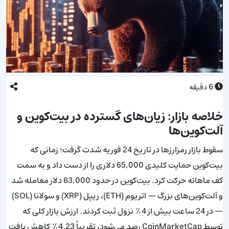
6
دقیقه
خلاصه بازار: زیان‌های گسترده در بیت‌کوین و
آلت‌کوین‌ها
سقوط بازار رمزارزها در تاریخ 24 فوریه شدت گرفت؛ زمانی که
بیت‌کوین حمایت کلیدی 65,000 دلاری را از دست داد و به سمت
کف ماهانه حرکت کرد. بیت‌کوین در حدود 63,000 دلار معامله شد
و آلت‌کوین‌های بزرگ — اتریوم (ETH)، ریپل (XRP) و سولانا (SOL)
— در 24 ساعت بیش از 4٪ نزول ثبت کردند. ارزش بازار کلی که
توسط CoinMarketCap رصد می‌شود، تقریباً 4.23٪ کاهش یافت