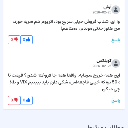
آرش
2026-02-25
وااای، شتاب فروش خیلی سریع بود، اتریوم هم ضربه خورد، 
من هنوز خنثی موندم،  محتاطم!
0
0
پاسخ
کوینکس
2026-02-25
این همه خروج سرمایه، واقعا همه جا فروخته شدن؟ قیمت تا 
50k بره که خیلی فاجعه‌اس، شکی دارم باید ببینیم VIX و طلا 
چی میگن...
0
0
پاسخ