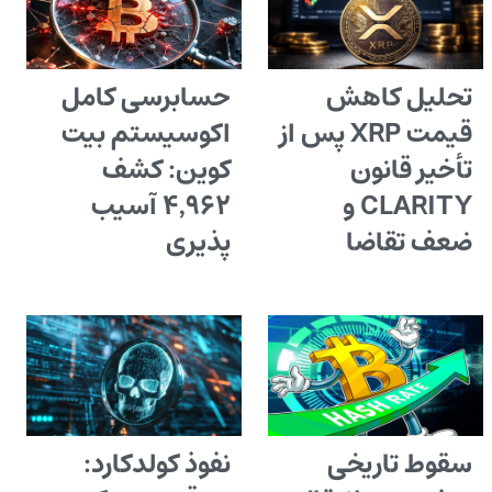
تحلیل کاهش
حسابرسی کامل
قیمت XRP پس از
اکوسیستم بیت
تأخیر قانون
کوین: کشف
CLARITY و
۴٬۹۶۲ آسیب
ضعف تقاضا
پذیری
سقوط تاریخی
نفوذ کولدکارد: