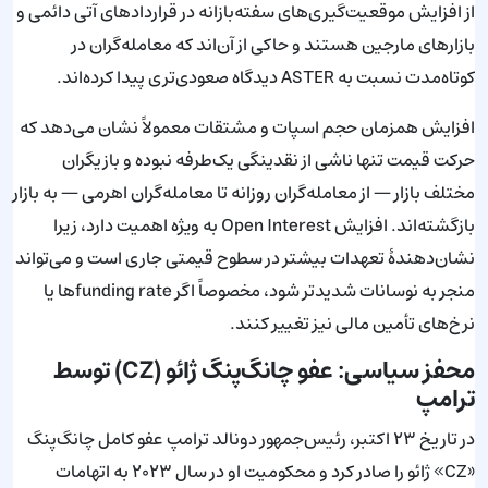
از افزایش موقعیت‌گیری‌های سفته‌بازانه در قراردادهای آتی دائمی و
بازارهای مارجین هستند و حاکی از آن‌اند که معامله‌گران در
کوتاه‌مدت نسبت به ASTER دیدگاه صعودی‌تری پیدا کرده‌اند.
افزایش همزمان حجم اسپات و مشتقات معمولاً نشان می‌دهد که
حرکت قیمت تنها ناشی از نقدینگی یک‌طرفه نبوده و بازیگران
مختلف بازار — از معامله‌گران روزانه تا معامله‌گران اهرمی — به بازار
بازگشته‌اند. افزایش Open Interest به ویژه اهمیت دارد، زیرا
نشان‌دهندهٔ تعهدات بیشتر در سطوح قیمتی جاری است و می‌تواند
منجر به نوسانات شدیدتر شود، مخصوصاً اگر funding rateها یا
نرخ‌های تأمین مالی نیز تغییر کنند.
محفز سیاسی: عفو چانگ‌پنگ ژائو (CZ) توسط
ترامپ
در تاریخ ۲۳ اکتبر، رئیس‌جمهور دونالد ترامپ عفو کامل چانگ‌پنگ
«CZ» ژائو را صادر کرد و محکومیت او در سال ۲۰۲۳ به اتهامات