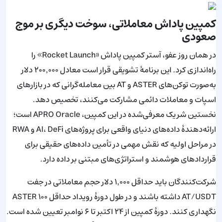
کمپین پاداش معاملاتی، سوخت دیگری بر موج
صعودی
در همان روز عفو، آستر کمپین پاداش «Rocket Launch» را
راه‌اندازی کرد. این برنامهٔ تشویقی قرار است معادل ۲۰۰٬۰۰۰ دلار
به‌صورت توکن‌های ASTER و AT بین معامله‌گرانی که در بازارهای
اسپات و معاملات دائمی مشارکت می‌کنند، تخصیص دهد.
نخستین شریک معرفی‌شده در این کمپین، APRO Oracle است؛
ارائه‌دهندهٔ داده‌های دنیای واقعی برای پروژه‌های AI، DeFi و RWA
در مراحل اولیه که نقش مهمی در تأمین داده‌های حقیقی برای
قراردادهای هوشمند و استراتژی‌های مبتنی بر داده دارد.
شرکت‌کنندگان باید حداقل ۱٬۰۰۰ دلار حجم معاملاتی در جفت
AT/USDT داشته باشند و در طول دورهٔ رویداد حداقل ۱۰۰ ASTER
نگهداری کنند. دورهٔ کمپین از ۲۴ اکتبر تا ۶ نوامبر تعیین شده است.