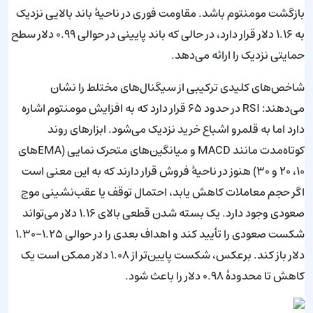
بازگشت مومنتوم باشد. مقاومت فوری در ناحیهٔ باند بالایی نزدیک
به ۱.۱۶ دلار قرار دارد، در حالی که باند پایینی در حوالی ۰.۹۹ دلار سطح
حمایتی نزدیک را ارائه می‌دهد.
شاخص‌های کلیدی ترکیبی از سیگنال‌های مختلط را نشان
می‌دهند: RSI در حدود ۶۵ قرار دارد که به افزایش مومنتوم اشاره
دارد اما به قلمرو اشباع خرید نزدیک می‌شود. ابزارهای روند
کوتاه‌مدت مانند MACD و میانگین‌های متحرک نمایی (EMAهای
۱۰، ۲۰ و ۳۰) هنوز در ناحیهٔ فروش قرار دارند که به این معنی است
اگر حجم معاملات کاهش یابد، احتمال توقف یا عقب‌نشینی موج
صعودی وجود دارد. یک بسته شدن قطعی بالای ۱.۱۶ دلار می‌تواند
شکست صعودی را تأیید کند و اهداف بعدی را در حوالی ۱.۲۵–۱.۳۰
دلار باز کند. برعکس، شکست پایین‌تر از ۱.۰۸ دلار ممکن است یک
کاهش تا محدودهٔ ۰.۹۸ دلار را باعث شود.