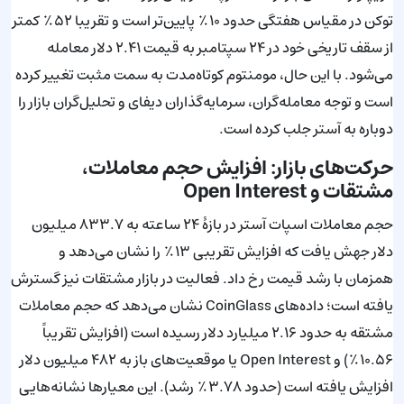
توکن در مقیاس هفتگی حدود ۱۰٪ پایین‌تر است و تقریبا ۵۲٪ کمتر
از سقف تاریخی خود در ۲۴ سپتامبر به قیمت ۲.۴۱ دلار معامله
می‌شود. با این حال، مومنتوم کوتاه‌مدت به سمت مثبت تغییر کرده
است و توجه معامله‌گران، سرمایه‌گذاران دیفای و تحلیل‌گران بازار را
دوباره به آستر جلب کرده است.
حرکت‌های بازار: افزایش حجم معاملات،
مشتقات و Open Interest
حجم معاملات اسپات آستر در بازهٔ ۲۴ ساعته به ۸۳۳.۷ میلیون
دلار جهش یافت که افزایش تقریبی ۱۳٪ را نشان می‌دهد و
همزمان با رشد قیمت رخ داد. فعالیت در بازار مشتقات نیز گسترش
یافته است؛ داده‌های CoinGlass نشان می‌دهد که حجم معاملات
مشتقه به حدود ۲.۱۶ میلیارد دلار رسیده است (افزایش تقریباً
۱۰.۵۶٪) و Open Interest یا موقعیت‌های باز به ۴۸۲ میلیون دلار
افزایش یافته است (حدود ۳.۷۸٪ رشد). این معیارها نشانه‌هایی