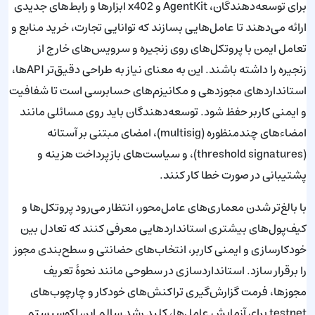
برای توسعه‌دهندگان، AgentKit و x402 ابزارها و رابط‌های جدیدی
ارائه می‌دهند تا عامل‌هایی بسازند که توانایی تجارت، خرید منابع و
تعامل ایمن با پروتکل‌های روی زنجیره و سرویس‌های خارج از
زنجیره را داشته باشند. این به معنای نیاز به طراحی دقیق‌تر APIها،
استانداردهای مجوزدهی و مکانیزم‌های حسابرسی است تا شفافیت
و ایمنی کاربر حفظ شود. توسعه‌دهندگان باید روی مسائلی مانند
امضاءهای چندمنظوره (multisig)، امضای مبتنی بر آستانه
(threshold signatures)، و سیاست‌های بازپرداخت هزینه و
پشتیبانی در صورت خطا کار کنند.
با بالغ‌تر شدن معماری‌های عامل‌محور، انتظار می‌رود پروتکل‌ها و
کیف‌پول‌های بیشتری استانداردهایی معرفی کنند که تعادل بین
خودکارسازی و ایمنی کاربر، انتخاب‌های حضانتی و سطح‌بندی مجوز
را برقرار سازد. استانداردسازی در سطوحی مانند نحوهٔ تعریف
مجوزها، فرمت گزارش‌گیری تراکنش‌های خودکار و چارچوب‌های
testnet برای آزمایش عامل‌ها، کلید رشد سالم این اکوسیستم