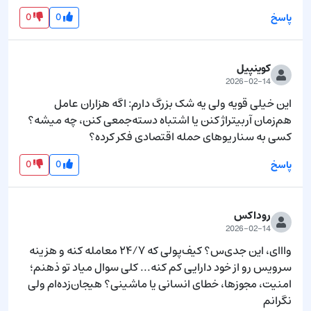
0
0
پاسخ
کوینپیل
2026-02-14
این خیلی قویه ولی یه شک بزرگ دارم: اگه هزاران عامل 
هم‌زمان آربیتراژ کنن یا اشتباه دسته‌جمعی کنن، چه میشه؟ 
کسی به سناریوهای حمله اقتصادی فکر کرده؟
0
0
پاسخ
روداکس
2026-02-14
وااای، این جدی‌س؟ کیف‌پولی که ۲۴/۷ معامله کنه و هزینه 
سرویس رو از خود دارایی کم کنه... کلی سوال میاد تو ذهنم؛ 
امنیت، مجوزها، خطای انسانی یا ماشینی؟ هیجان‌زده‌ام ولی 
نگرانم