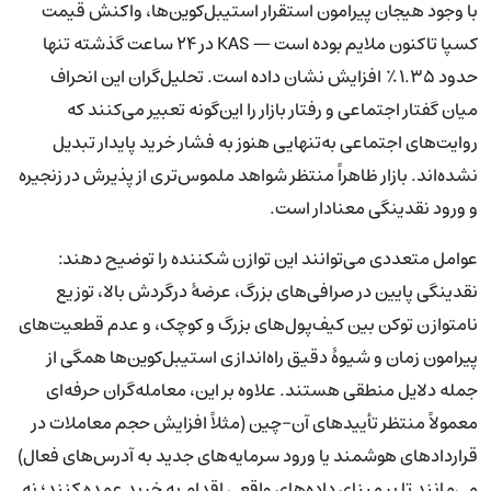
با وجود هیجان پیرامون استقرار استیبل‌کوین‌ها، واکنش قیمت
کسپا تاکنون ملایم بوده است — KAS در ۲۴ ساعت گذشته تنها
حدود ۱.۳۵٪ افزایش نشان داده است. تحلیل‌گران این انحراف
میان گفتار اجتماعی و رفتار بازار را این‌گونه تعبیر می‌کنند که
روایت‌های اجتماعی به‌تنهایی هنوز به فشار خرید پایدار تبدیل
نشده‌اند. بازار ظاهراً منتظر شواهد ملموس‌تری از پذیرش در زنجیره
و ورود نقدینگی معنادار است.
عوامل متعددی می‌توانند این توازن شکننده را توضیح دهند:
نقدینگی پایین در صرافی‌های بزرگ، عرضهٔ درگردش بالا، توزیع
نامتوازن توکن بین کیف‌پول‌های بزرگ و کوچک، و عدم قطعیت‌های
پیرامون زمان و شیوهٔ دقیق راه‌اندازی استیبل‌کوین‌ها همگی از
جمله دلایل منطقی هستند. علاوه بر این، معامله‌گران حرفه‌ای
معمولاً منتظر تأییدهای آن-چین (مثلاً افزایش حجم معاملات در
قراردادهای هوشمند یا ورود سرمایه‌های جدید به آدرس‌های فعال)
می‌مانند تا بر مبنای داده‌های واقعی اقدام به خرید عمده کنند؛ نه