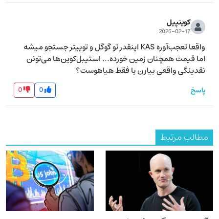
کوینپیل
2026-02-17
واقعا تعجب‌آوره KAS اینقدر تو گوگل و توییتر جستجو میشه 
اما قیمت همچنان زمین خورده... استیبل‌کوین‌ها می‌تونن 
نقدینگی واقعی بیارن یا فقط هیاهوست؟
0
0
پاسخ
مطالب مرتبط