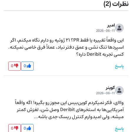
نظرات
(2)
امیر
2026-06-11
این واقعاً تغییره یا فقط PR؟ ۲۱ ژوئیه رو دارم نگاه میکنم، اگر 
اسپردها تنگ نشن و عمق دفتر نیاد، عملاً فرق خاصی نمیکنه. 
کسی تجربه Deribit داره؟
0
0
پاسخ
کوینر
2026-06-11
وااای، فکر نمیکردم کوین‌بیس این مجوز رو بگیره! اگه واقعاً 
آمریکایی‌ها به استخرهای Deribit وصل شن، لغزش کمتر 
میشه، ولی امیدوارم کنترل ریسک جدی باشه…
0
0
پاسخ