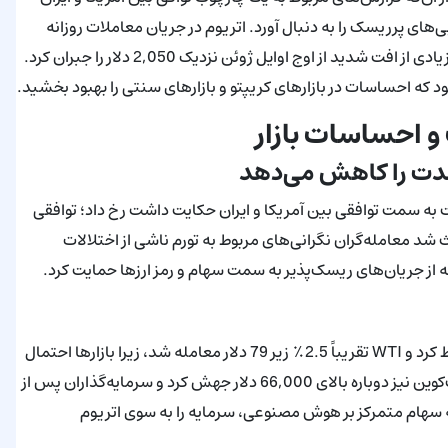
ی‌های پرریسک را به دنبال آورد. اتریوم در جریان معاملات روزانه
بالای 1,800 دلار رفت و سپس نزدیک 1,780 دلار تعدیل شد و بخش زیادی از افت شدید از اوج اوایل ژوئن نزدیک 2,050 دلار را جبران کرد.
ه احساسات در بازارهای کریپتو و بازارهای سنتی را بهبود بخشید.
و احساسات بازار
‌مدت را کاهش می‌دهد
 به سمت توافقی بین آمریکا و ایران حکایت داشت رخ داد؛ توافقی
 شد معامله‌گران نگرانی‌های مربوط به تورم ناشی از اختلالات
ه از جریان‌های ریسک‌پذیر به سمت سهام و رمز ارزها حمایت کرد.
در روز سه‌شنبه، نفت برنت حدود 2.2٪ زیر 82 دلار در هر بشکه سقوط کرد و WTI تقریباً 2.5٪ زیر 79 دلار معامله شد، زیرا بازارها احتمال
محدودیت‌های عرضه از خلیج فارس را کمتر قیمت‌گذاری کردند. بیت‌کوین نیز دوباره بالای 66,000 دلار جهش کرد و سرمایه‌گذاران پس از
ه سهام متمرکز بر هوش مصنوعی، سرمایه را به سوی اتریوم