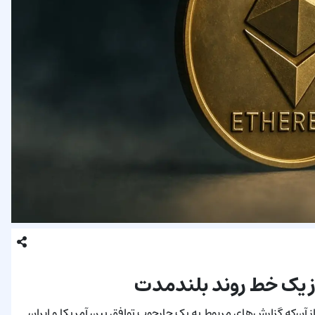
ز یک خط روند بلندمدت
 کرد و بیش از 10٪ رشد داشت، پس از آن‌که گزارش‌های مربوط به یک چارچوب توافق بین آمریکا و ایران