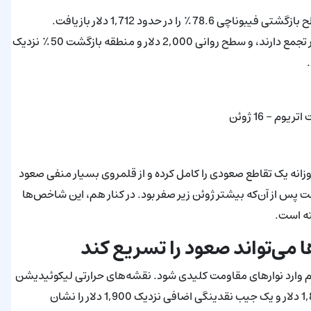
در چارت روزانه، اتریوم از کف ژوئن نزدیک 1,507 دلار جهش کرد و سطح بازگشتی فیبوناچی 78.6٪ را در حدود 1,712 دلار بازیافت.
مقاومت‌های کلیدی اکنون در حوالی فیب 61.8٪ تقریباً در 1,873 دلار تجمع دارند، و سطح روانی 2,000 دلار و منطقه بازگشت 50٪ نزدیک
یوم - 16 ژوئن
نش‌های مومنتوم از بازیابی قیمت پشتیبانی می‌کنند. MACD روزانه یک تقاطع صعودی را کامل کرده و از قلمروی بسیار منفی صعود
خط خنثی بازگشته است پس از آن‌که بیشتر ژوئن زیر صفر بود. در کنار هم، این شاخص‌ها
ه است.
 می‌تواند صعود را تسریع کند
م وارد نوارهای مقاومت کلیدی شود. نقشه‌های حرارتی لیکوئیدیشن
CoinGlass تجمع‌های متراکم لیکوئیدیشن شورت بین 1,840 و 1,860 دلار و یک جیب نقدینگی اضافی نزدیک 1,900 دلار را نشان