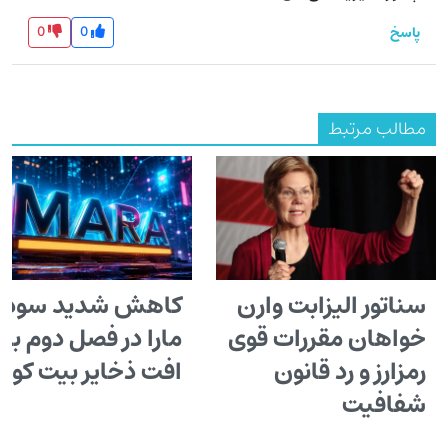
0
0
پاسخ
مطالب مرتبط
سناتور الیزابت وارن
کاهش شدید سود
خواهان مقررات قوی
مارا در فصل دوم با
رمزارز و رد قانون
افت ذخایر بیت کوی
شفافیت