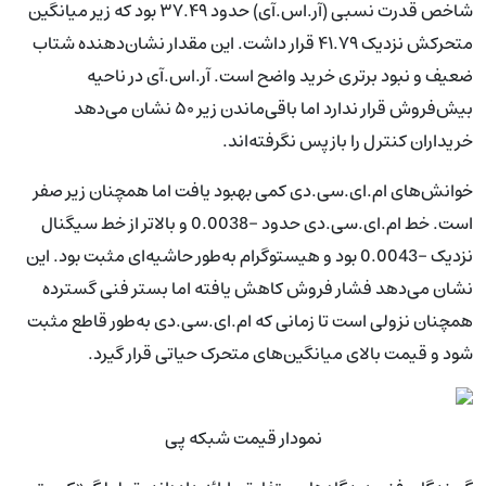
شاخص قدرت نسبی (آر.اس.آی) حدود ۳۷.۴۹ بود که زیر میانگین
متحرکش نزدیک ۴۱.۷۹ قرار داشت. این مقدار نشان‌دهنده شتاب
ضعیف و نبود برتری خرید واضح است. آر.اس.آی در ناحیه
بیش‌فروش قرار ندارد اما باقی‌ماندن زیر ۵۰ نشان می‌دهد
خریداران کنترل را بازپس نگرفته‌اند.
خوانش‌های ام.ای.سی.دی کمی بهبود یافت اما همچنان زیر صفر
است. خط ام.ای.سی.دی حدود -0.0038 و بالاتر از خط سیگنال
نزدیک -0.0043 بود و هیستوگرام به‌طور حاشیه‌ای مثبت بود. این
نشان می‌دهد فشار فروش کاهش یافته اما بستر فنی گسترده
همچنان نزولی است تا زمانی که ام.ای.سی.دی به‌طور قاطع مثبت
شود و قیمت بالای میانگین‌های متحرک حیاتی قرار گیرد.
نمودار قیمت شبکه پی