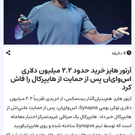
4
دقیقه
آرتور هایز خرید حدود ۲.۲ میلیون دلاری
اس‌وای‌ان پس از حمایت از هایپرکال را فاش
کرد
آرتور هایز، هم‌بنیان‌گذار بیت‌مکس، از خریدی تقریباً ۲.۲ میلیون
دلاری توکن بومی Synapse، اس‌وای‌ان، پس از حمایت علنی‌اش از
هایپرکال خبر داد. هایپرکال یک صرافی غیرمتمرکز اختیار معامله
است که توسط تیم Synapse ساخته شده و روی هایپرلیکویید
تسویه می‌شود. حمایت هایز و خرید زنجیره‌ای بعدی او باعث شد که