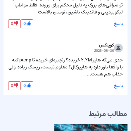
تو صرافی‌های بزرگ یه دلیل محکم برای وروده. فقط مواظب 
لیکوییدیتی و فاندینگ باشین، نوسان بالاست
0
0
پاسخ
کوینکس
2026-06-30
جدی می‌گه هایز ۲.۲M خریده؟ زنجیره‌ای خریده تا pump کنه 
یا واقعا باور داره به هایپرکال؟ معلوم نیست، ریسک زیاده  ولی 
جذاب هم هست...
0
0
پاسخ
مطالب مرتبط