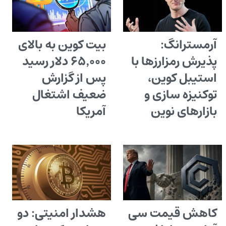
آرمسترانگ:
بیت کوین به بالای
پذیرش رمزارزها با
۶۵٬۰۰۰ دلار رسید
استیبل کوین،
پس از گزارش
توکنیزه سازی و
ضعیف اشتغال
بازارهای نوین
آمریکا
کاهش قیمت سی
هشدار امنیتی: دو