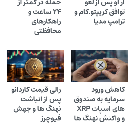
آر او پس از لغو
حمله در کمتر از
توافق کریپتو.کام و
۲۴ ساعت و
ترامپ مدیا
راهکارهای
محافظتی
کاهش ورود
رالی قیمت کاردانو
سرمایه به صندوق
پس از انباشت
های اسپات XRP
نهنگ ها و جهش
و واکنش نهنگ ها
فیوچرز