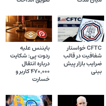
میان مدت
تعویق انداخت
CFTC خواستار
بایننس علیه
شفافیت در قالب
ردوت پی: شکایت
ضرایب بازار پیش
درباره انتقال
بینی
۴۷۰٬۰۰۰ کاربر و
خسارت