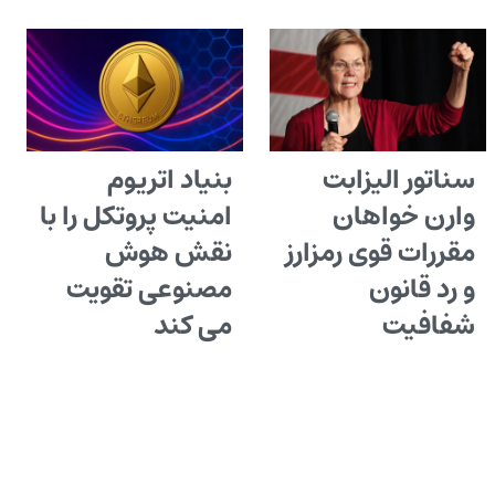
سناتور الیزابت
بنیاد اتریوم
وارن خواهان
امنیت پروتکل را با
مقررات قوی رمزارز
نقش هوش
و رد قانون
مصنوعی تقویت
شفافیت
می کند