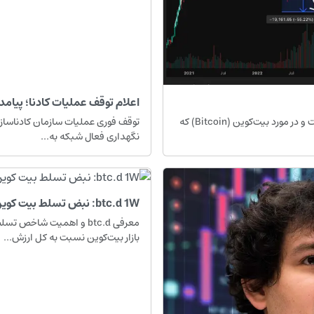
اعلام توقف عملیات کادنا؛ پیامده
مقدمهسوالِ «آیا تاریخ تکرار می‌شود؟» در بازارهای مالی همیشه مطرح است و در مورد بیت‌کوین (Bitcoin) که
توقف فوری عملیات سازمان کادناسازمان
نگهداری فعال شبکه به...
btc.d 1W: نبض تسلط بیت کوین در chart هفتگی و تحلیل نکته به نکته برای معامله گری
بازار بیت‌کوین نسبت به کل ارزش...