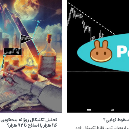
۱۱۶ هزار یا اصلاح تا ۹۲ هزار؟
لتفرم غیرمتمرکز PancakeSwap است، در یکی از بحرانی‌ترین نقاط تکنیکال خود