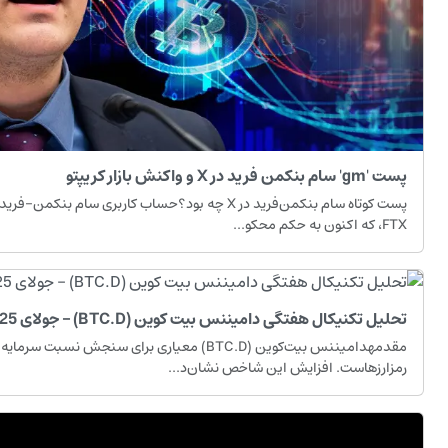
پست 'gm' سام بنکمن فرید در X و واکنش بازار کریپتو
پست کوتاه سام بنکمن‌فرید در X چه بود؟حساب کاربری سا
FTX، که اکنون به حکم محکو...
تحلیل تکنیکال هفتگی دامیننس بیت کوین (BTC.D) – جولای 2025
مقدمهدامیننس بیت‌کوین (BTC.D) معیاری برای سنجش نسبت 
رمزارزهاست. افزایش این شاخص نشان‌د...