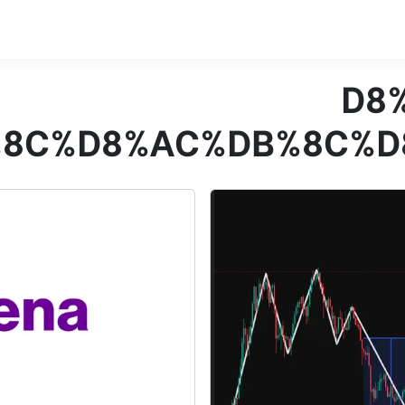
%D
%8C%D8%AC%DB%8C%D