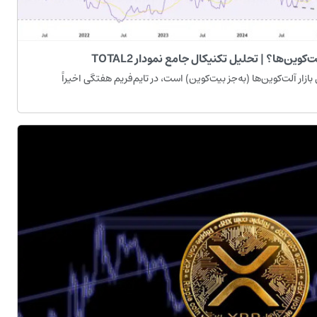
کوین‌ها؟ | تحلیل تکنیکال جامع نمودار TOTAL2
ر ارزش کل بازار آلت‌کوین‌ها (به‌جز بیت‌کوین) است، در تایم‌فریم هفتگی اخیراً