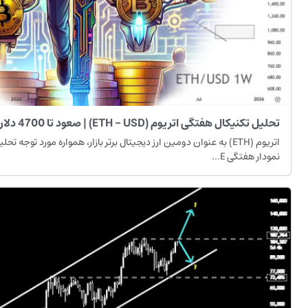
تحلیل تکنیکال هفتگی اتریوم (ETH - USD) | صعود تا 4700 دلار یا سقوط تا 1000 دلار؟
اتریوم (ETH) به عنوان دومین ارز دیجیتال برتر بازار، همواره مورد توجه
نمودار هفتگی E...