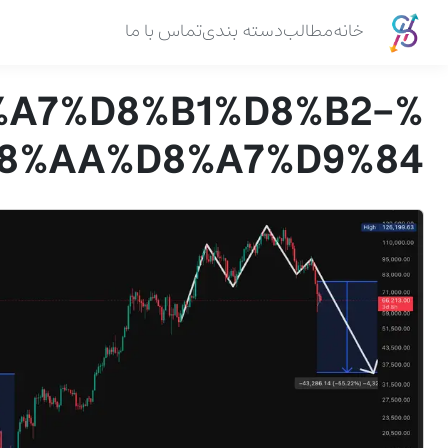
خانه
مطالب
دسته بندی
تماس با ما
8%A7%D8%B1%D8%B2-
8%AA%D8%A7%D9%84