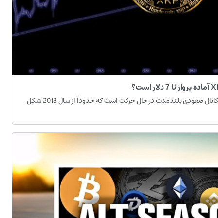
در نمودار هفتگی، قیمت ریپل در یک کانال صعودی بلندمدت در حال حرکت است که حدوداً از سال 2018 شکل