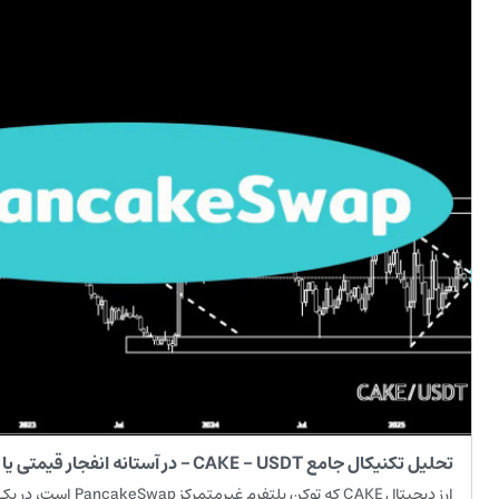
تحلیل تکنیکال جامع CAKE - USDT – در آستانه انفجار قیمتی یا سقوط نهایی؟
ارز دیجیتال CAKE که توکن پ