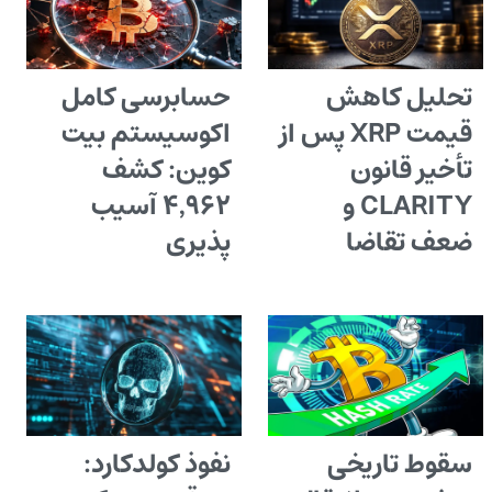
تحلیل کاهش
حسابرسی کامل
قیمت XRP پس از
اکوسیستم بیت
تأخیر قانون
کوین: کشف
CLARITY و
۴٬۹۶۲ آسیب
ضعف تقاضا
پذیری
سقوط تاریخی
نفوذ کولدکارد: