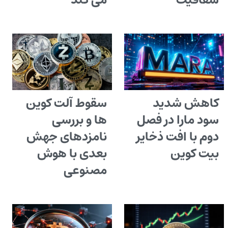
شفافیت
می کند
کاهش شدید
سقوط آلت کوین
سود مارا در فصل
ها و بررسی
دوم با افت ذخایر
نامزدهای جهش
بیت کوین
بعدی با هوش
مصنوعی