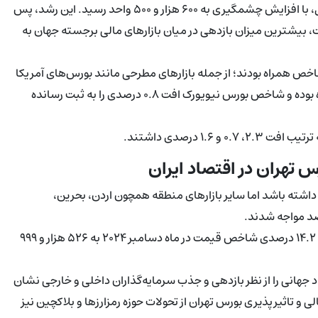
در چهارمین ماه ۲۰۲۵، شاخص قیمت بورس تهران نسبت به ماه قبل، با افزایش چشمگیری به ۶۰۰ هزار و ۵۰۰ واحد رسید. این رشد، پس
یش ۱۳ درصدی در صدر قرار گرفت، بیشترین میزان بازدهی در میان بازارهای مالی برجسته جهان به
ن‌المللی با کاهش شاخص همراه بودند؛ از جمله بازارهای مطرحی مانند بورس‌های آمریکا
و اروپا. برای مثال، شاخص بورس نزدک تنها با رشد ۰.۹ درصدی همراه بوده و شاخص بورس نیویورک افت ۰.۸ درصدی را به ثبت رسانده
۱ درصدی داشتند.
تهران در اقتصاد ایران
رصدی توانست روند مثبتی داشته باشد اما سایر بازارهای منطقه همچون اردن، بحرین،
شایان ذکر است بورس تهران در پایان سال میلادی گذشته نیز با رشد ۱۴.۲ درصدی شاخص قیمت در ماه دسامبر ۲۰۲۴ به ۵۲۶ هزار و ۹۹۹
صاد جهانی را از نظر بازدهی و جذب سرمایه‌گذاران داخلی و خارجی نشان
 و تاثیرپذیری بورس تهران از تحولات حوزه رمزارزها و بلاکچین نیز