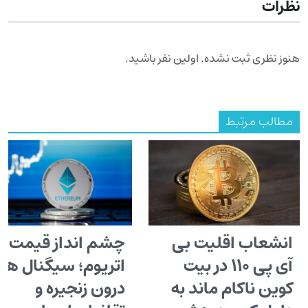
نظرات
هنوز نظری ثبت نشده. اولین نفر باشید.
مطالب مرتبط
انشعاب اقلیت بی
چشم انداز قیمت
آی پی ۱۱۰ در بیت
اتریوم؛ سیگنال ها
کوین ناکام ماند به
درون زنجیره و