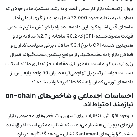
پاول از تضعیف بازار کار سخن گفت و به رشد دستمزدها در جولای که
به‌طور غیرمنتظره حدود 73,000 شغل بود و بازنگری نزولی آمار
ماه‌های قبل اشاره کرد. این داده‌ها همراه با خوانش ملایم شاخص
قیمت مصرف‌کننده (CPI) که 0.2% ماهانه و 2.7% سالانه بود و
همچنین هسته CPI با نرخ 3.1% سالانه، برخی سیاست‌گذاران و
فعالان بازار را به عقب‌نشینی از موضع پیشین سخت‌گیرانه فدرال
رزرو ترغیب کرده است. به‌طور بارز، مقامات خزانه‌داری مانند اسکات
بسننت خواستار تسهیل تهاجمی‌تر به میزان 50 واحد پایه پس از
داده‌های تورمی که آن را «شگفت‌انگیز» خواند، شده‌اند.
احساسات اجتماعی و شاخص‌های on-chain
نیازمند احتیاط‌اند
با وجود افزایش انتظارات برای تسهیل، شاخص‌های مخصوص بازار
ارزهای دیجیتال هشدار می‌دهند که شتاب ممکن است اغراق‌شده
باشد. گزارش‌های Santiment نشان می‌دهد گفتگوها درباره