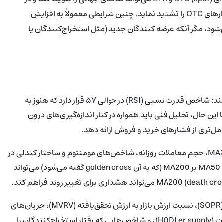
صورت ترکیب با خرید دولتی در برزیل، کمبود عرضه در صرافی‌ها و بازارهای OTC را تشدید نماید. چنین شرایطی معمولاً به افزایش
ود، مگر آنکه عرضه‌ کنندگان جدید (مثل استخراج‌کنندگان یا
شاخص‌های فنی از وجود پتانسیل بیشتری برای صعود حکایت می‌کنند: شاخص قدرت نسبی (RSI) در حوالی ۵۷ قرار دارد که هنوز به
ن حال، تحلیل فنی باید همواره در کنار اندازه‌گیری‌های درون
علاوه بر RSI، میانگین‌های متحرک (MA) کلیدی مانند MA50 و MA200، حجم معاملات روزانه، شاخص‌های مومنتوم و ساختار کندلی در
سطوح زمانی مختلف باید پایش شوند. برای نمونه، کراس رو به بالای MA50 بر MA200 (که به آن golden cross گفته می‌شود) می‌تواند
شاخص‌های درون زنجیره‌ای مانند نسبت وجوه تجمعی معامله‌گران (SOPR)، نسبت ارزش بازار به ارزش تحقق‌یافته (MVRV)، جریان‌های
خروجی/ورودی به صرافی‌ها، سهم عرضه در اختیار دارندگان بلندمدت (HODLer supply)، و شاخص‌هایی که رفتار استخراج‌کنندگان را