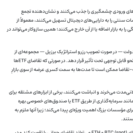
مچنان جریان‌های ورودی چشمگیری را جذب می‌کنند و نشان‌دهنده تجمع
نتی را به دارایی‌های دیجیتال تسهیل می‌کنند، معمولاً از
ای ایجاد و بازخرید (creation/redemption) نقدینگی را به بازار اضافه یا از آن خارج می‌کنند؛ همین سازوکار می‌تواند در
 نهنگ در سطح دولت — در صورت تصویب رزرو استراتژیک برزیل — مجموعه‌ای از
محرک‌ها را شکل می‌دهد که می‌تواند فرایند کشف قیمت BTC را به نحو قابل توجهی تحت تأثیر قرار دهد. در صورتی که تقاضای ETFها
ضه-تقاضا ممکن است تا مدت‌ها به سمت کسری عرضه از سوی بازارِ
ولانی‌مدت می‌خرند و انباشت می‌کنند، برخی از ابزارهای مشتقه برای
پوشش ریسک استفاده می‌کنند و برخی دیگر از ساختارهای ترکیبی مانند سرمایه‌گذاری از طریق ETF یا صندوق‌های خصوصی بهره
رای مؤسسات بزرگ اهمیت ویژه‌ای پیدا می‌کند؛ زیرا آنها ملزم به
ستند.
از منظر توزیع جغرافیایی، ورود سرمایه نهادی آمریکایی به بازار نقطه‌ای (spot) BTC و ETH می‌تواند تقاضای جهانی را تقویت کند و در