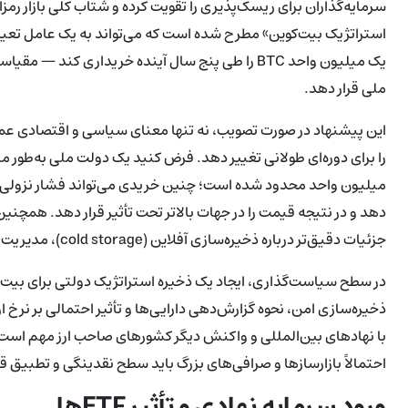
سرمایه‌گذاران برای ریسک‌پذیری را تقویت کرده و شتاب کلی بازار رم
استراتژیک بیت‌کوین» مطرح شده است که می‌تواند به یک عامل تعیین‌
یک میلیون واحد BTC را طی پنج سال آینده خریداری کن
ملی قرار دهد.
این پیشنهاد در صورت تصویب، نه تنها معنای سیاسی و اقتصادی عمی
میلیون واحد محدود شده است؛ چنین خریدی می‌تواند فشار نزولی ع
دهد و در نتیجه قیمت را در جهات بالاتر تحت تأثیر قرار دهد. همچنی
جزئیات دقیق‌تر درباره ذخیره‌سازی آفلاین (cold storage)، مدیریت کیف‌ها و سیاست‌های شفافیت است.
در سطح سیاست‌گذاری، ایجاد یک ذخیره استراتژیک دولتی برای بیت‌
ذخیره‌سازی امن، نحوه گزارش‌دهی دارایی‌ها و تأثیر احتمالی بر نر
با نهادهای بین‌المللی و واکنش دیگر کشورهای صاحب ارز مهم است. ب
احتمالاً بازارسازها و صرافی‌های بزرگ باید سطح نقدینگی و تطبیق ق
ورود سرمایه نهادی و تأثیر ETFها