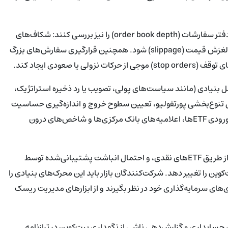
معامله‌گران باید علاوه بر سطوح قیمتی ثابت، نقدینگی بازار و عمق دفتر سفارشات (order book depth) را نیز بررسی کنند: شکاف‌های
نقدینگی در سطوح قیمتی مشخص می‌تواند باعث نوسانات سریع و لغزش قیمت (slippage) شود. همچنین قرارگیری سفارش‌های بزرگ
مل بنیادی (مانند سیاست‌های پولی، تصویب یا رد ذخیره استراتژیک،
 تنوع‌بخشی پورتفولیو، تعیین سطوح خروج و اندازه‌گیری حساسیت
پورتفوی به نوسانات BTC قرار دهند. همچنین نظارت بر جریان‌های ورودی ETFها، اعلامیه‌های بانک مرکزی‌ها و شاخص‌های درون
در مجموع، ترکیبی از سیگنال‌های کلان مساعد، رشد پذیرش نهادی از طریق ETFهای نقدی، و احتمال انباشت پشتیبانی‌شده توسط
وین را تغییر دهد. شرکت‌کنندگان بازار باید این محرک‌های بنیادی را
های سرمایه‌گذاری خود در نظر بگیرند و از ابزارهای مدیریت ریسک
، حسابداری و گزارش‌دهی ناشی از نگهداری بیت‌کوین در ترازنامه