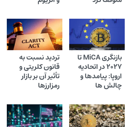
متوقف کرد
و اتریوم
بازنگری MiCA تا
تردید نسبت به
۲۰۲۷ در اتحادیه
قانون کلریتی و
اروپا: پیامدها و
تأثیر آن بر بازار
چالش ها
رمزارزها