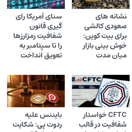
نشانه های
سنای آمریکا رای
صعودی کالشی
گیری قانون
برای بیت کوین:
شفافیت رمزارزها
خوش بینی بازار
را تا سپتامبر به
میان مدت
تعویق انداخت
CFTC خواستار
بایننس علیه
شفافیت در قالب
ردوت پی: شکایت