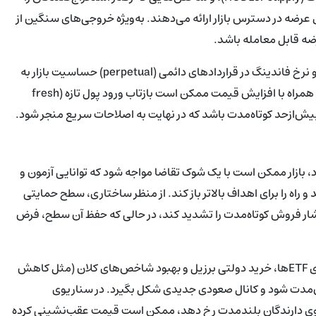
رضه در دسترس بازار ارائه می‌دهند. به‌ویژه خروجی‌های سنگین از
ضه قابل معامله باشد.
در بازار مشتقات، پارامترهایی مانند open interest در بازارهای آتی و نرخ فاندینگ در قراردادهای دائمی (perpetual) حساسیت بازار به
تغییرات قیمت را نشان می‌دهند. افزایش چشمگیر open interest همراه با افزایش قیمت ممکن است بازتاب ورود پول تازه (fresh
، بازار ممکن است با یک شوک تقاضا مواجه شود که توانایی آزمون و
۷۰٬۰۰۰ و ۷۵٬۰۰۰ دلار را داشته باشد و راه را برای اهداف بالاتر باز کند. از منظر ساختاری، سطح حمایتی
طح می‌تواند فشار فروش کوتاه‌مدت را تشدید کند، در حالی که حفظ آن سطح، فرض
تحلیل سناریویی مفید است: در سناریوی خوشبینانه، ترکیب تقاضای ETFها، خرید دولتی برزیل و بهبود شاخص‌های کلان (مثل کاهش
ن‌مدت شود و کانال صعودی جدیدی شکل بگیرد. در سناریوی
 سوی دارندگان بلندمدت رخ دهد، ممکن است قیمت عقب‌نشینی کرده