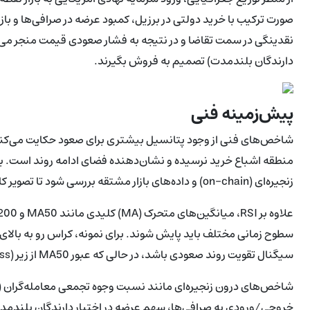
نقدینگی در سمت تقاضا و در نتیجه به فشار صعودی قیمت منجر می‌ش
دارندگان بلندمدت) تصمیم به فروش بگیرند.
پیش‌زمینه فنی
منطقه اشباع خرید نرسیده و نشان‌دهنده فضای ادامه روند است. با ای
زنجیره‌ای (on-chain) و داده‌های بازار مشتقه بررسی شود تا تصویر کامل‌تری از فشارهای خرید و فروش ارائه دهد.
سیگنال تقویت روند صعودی باشد، در حالی که عبور MA50 از زیر MA200 (death cross) می‌تواند هشداری برای تغییر روند فراهم کند.