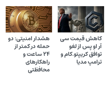
کاهش قیمت سی
هشدار امنیتی: دو
آر او پس از لغو
حمله در کمتر از
توافق کریپتو.کام و
۲۴ ساعت و
ترامپ مدیا
راهکارهای
محافظتی