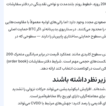
معامله‌گران اکنون میانگین‌های متحرک پراستفاده مثل 50، 100 و 200 روزه، خطوط روندِ بلندمدت و نواحی نقدینگی در دفتر سفارشات
صعودی مجدد وجود دارد؛ اما رالی‌های اولیه معمولاً با مقاومت‌هایی
مواجه خواهند شد که تا زمان تسلط دوبارهٔ خریداران، افزایش قیمت را محدود می‌کنند. در سناریوی بدبینانه‌تر، اگر BTC حمایت اصلی
مایش سطوح حمایتی ساختاری پایین‌تر را دارند — سطوحی که در
برای معامله‌گران فنی، بررسی هم‌زمان چندین تایم‌فریم و دنبال کردن سطوح کلیدی مانند عملکرد قیمت در برابر میانگین متحرک 200
روزه، محل قرارگیری کندل‌ها نسبت به سطوح فیبوناچی و ساختار شکست‌های حجمی مهم است. شرایط دفتر سفارشات (order book)
کن است در کوتاه‌مدت انتخاب کند ارائه دهد.
زیر نظر داشته باشند
ده‌اند. افزایش لیکوئیدیشن می‌تواند حرکات نزولی را تشدید
رای معامله‌گران دارای لوریج بالا مخاطره‌آمیز است.
سطح CVDD: جریان‌های آن‌چین و الگوهای خرج‌کردن سکه‌های قدیمی را رصد کنید؛ جهش‌های مرتبط با CVDD می‌تواند