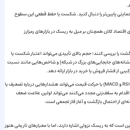
ده 68,000–70,000 دلار و سطوح حمایتی پایین‌تر را دنبال کنید. شکست یا حفظ قطعی این سطوح
ی اقتصاد کلان همچنان بر میل به ریسک در بازارهای رمزارز
ازگشت را بررسی کنند؛ حجم بالای تأییدی می‌تواند اعتبار شکست یا
شانه‌های جابجایی‌های بزرگ در شبکه) و شاخص‌هایی مانند نسبت
در کوتاه‌مدت، همگرایی یا واگرایی میان شاخص‌های مومنتوم (مثل RSI و MACD) با حرکت قیمت می‌تواند هشدارهایی درباره تضعیف یا
واگرایی نزولیِ RSI زمانی که قیمت‌ها اقدام به سقف‌زنی مجدد می‌کنند می‌تواند اولین علامت ضعف
 است که به ریسک نزولی اشاره دارند، اما با معیارهای تاریخی هنوز