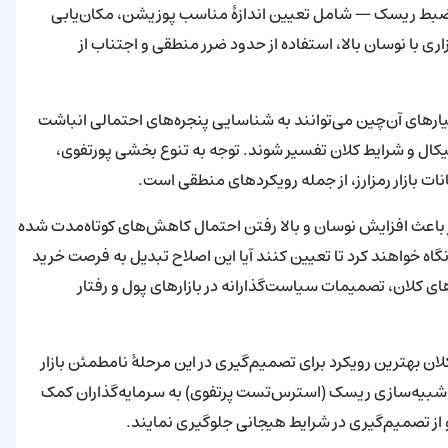
نضبط ریسک — شامل تعیین اندازهٔ مناسب پوزیشن، مکان‌یابی
 با نوسان بالا، استفاده از حدود ضرر منطقی و اجتناب از
ن بلندمدت، شاخص‌هایی مانند CVDD و دیگر معیارهای آن‌چین می‌توانند به شناسایی پنجره‌های احتمالی انباشت
نیکال و شرایط کلان تفسیر شوند. توجه به تنوع بخشی پورتفوی،
ات بازار رمزارز، از جمله رویکردهای منطقی است.
یزش بیت‌کوین به زیر محدوده 68 هزار تا 70 هزار دلار باعث افزایش نوسان و بالا رفتن احتمال کاهش‌های کوتاه‌مدت شده
 سطوح حمایتی نگاه خواهند کرد تا تعیین کنند آیا این اصلاح تبدیل به فرصت خرید
ای کلان، تصمیمات سیاست‌گذارانه در بازارهای پول و رفتار
ان بهترین رویکرد برای تصمیم‌گیری در این مرحلهٔ نامطمئن بازار
 شبیه‌سازی ریسک (استرس‌تست پرتفوی) به سرمایه‌گذاران کمک
و از تصمیم‌گیری در شرایط هیجانی جلوگیری نمایند.