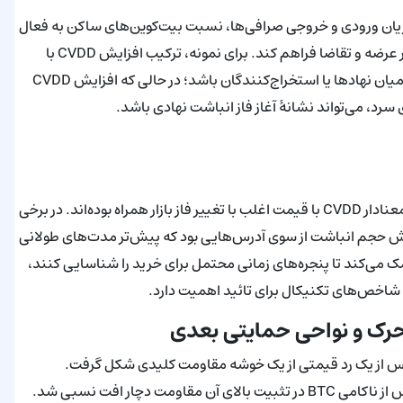
ن—از جمله جریان ورودی و خروجی صرافی‌ها، نسبت بیت‌کوین‌های ساکن به فعال
و الگوی جابجایی نهادهای بزرگ—می‌تواند تصویر دقیق‌تری از ساختار عرضه و تقاضا فراهم کند. برای نمونه، ترکیب افزایش CVDD با
جریان خروجی بالای صرافی‌ها ممکن است نشان‌دهندهٔ توزیع بزرگ میان نهادها یا استخراج‌کنندگان باشد؛ در حالی که افزایش CVDD
سرد، می‌تواند نشانهٔ آغاز فاز انباشت نهادی باشد.
نگاهی به چرخه‌های گذشته بیت‌کوین نشان می‌دهد که تقاطع‌های معنادار CVDD با قیمت اغلب با تغییر فاز بازار همراه بوده‌اند. در برخی
 نزدیکی خط تجمع CVDD مصادف با افزایش حجم انباشت از سوی آدرس‌هایی بود که پیش‌تر مدت‌های طولانی
مک می‌کند تا پنجره‌های زمانی محتمل برای خرید را شناسایی کنند،
حرک و نواحی حمایتی بعدی
 پس از یک رد قیمتی از یک خوشه مقاومت کلیدی شکل گرفت.
شاخص‌های مومنتوم و میانگین‌های متحرک نشان می‌دهند بازار پس از ناکامی BTC در تثبیت بالای آن مقاومت دچار افت نسبی شد.