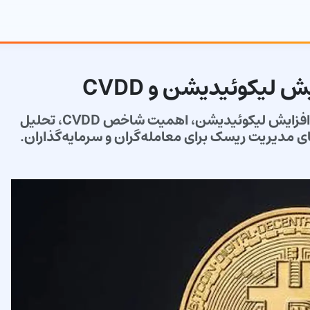
 لیکوئیدیشن و CVDD
تحلیل جامع از افت بیت‌کوین زیر محدوده 68K–70K: افزایش لیکوئیدیشن، اهمیت شاخص CVDD، تحلیل
ی مدیریت ریسک برای معامله‌گران و سرمایه‌گذاران.