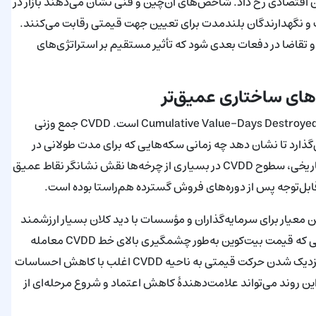
اقتصادی رخ داد. شاخص‌های آن‌چین و فنی نشان می‌دهند بازار در
دت و نگهدارندگان بلندمدت برای تعیین جهت قیمتی رقابت می‌کنند.
تقاضا در دفعات بعدی شود که تأثیر مستقیم بر استراتژی‌های
یکی از معیارهای کلیدی که توجه بازار را جلب کرده، شاخص Cumulative Value-Days Destroyed (CVDD) است. CVDD جمع وزنی
را در طول زمان روی هم می‌گذارد تا نشان دهد چه زمانی سکه‌هایی که برای مدت طولانی در
کیف پول‌ها نگهداری شده‌اند، خرج یا انتقال پیدا می‌کنند. از منظر تاریخی، سطوح CVDD در بسیاری از چرخه‌ها نقش نشانگر نقاط عمیق
قابل‌توجه پس از دوره‌های فروش گسترده هم‌راستا بوده است.
ما این معیار برای سرمایه‌گذاران و مؤسسات با دید کلان بسیار ارزشمند
است چون رفتار خرج‌کردن سکه‌های قدیمی‌تر را بازتاب می‌دهد. زمانی که قیمت بیت‌کوین به‌طور چشمگیری بالای خط CVDD معامله
می‌شود، وضعیت ماکرو بازار معمولاً قوی‌تر دیده می‌شود. برعکس، نزدیک شدن حرکت قیمتی به ناحیه CVDD اغلب با کاهش احساسات
ن روند می‌تواند علامت‌دهندهٔ کاهش اعتماد و شروع مرحله‌ای از