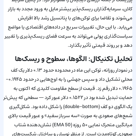
کلان، سرمایه‌گذاران ریسک‌پذیر بیشتر مایل به ورود مجدد به بازار
می‌شوند و تقاضا برای توکن‌های با پتانسیل رشد بالا افزایش
می‌یابد. با این حال، تغییرات سریع در داده‌های اقتصادی یا مواضع
سیاست‌گذاری پولی می‌تواند به سرعت فضای ریسک‌پذیری را تغییر
دهد و بر روند قیمتی تأثیر بگذارد.
تحلیل تکنیکال: الگوها، سطوح و ریسک‌ها
در نمودار روزانه، توکن این ماه در محدوده حدود ۰.۱۳ دلار یک کف
محلی تشکیل داد و سپس جهشی را به اوج‌هایی در حدود ۰.۱۹۴۵–
۰.۱۹۶۵ دلار رقم زد. قیمت از سطح مقاومت کلیدی که اکنون به
حمایت تبدیل شده بود در ۰.۱۵۲۲ دلار عبور کرد — سطحی که پیش‌تر
یک الگوی دو کف (double-bottom) را شکل داده بود. شکل‌گیری
شمع‌های صعودی به صورت «سه سرباز سفید» و عبور قیمت بالای
میانگین متحرک نمایی ۵۰ روزه (EMA 50) نشان‌دهنده شتاب
صعودی کوتاه‌مدت است. از منظر نوسان و ساختار، شکست‌های