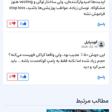
آپدیت‌ها امیدوارکننده‌ان، ولی ساختار توکن و vesting هنوز 
مشکوکه. نوسان زیاده، مواظب پوزیشن‌ها باشید، stop loss 
فراموش نشه
0
0
پاسخ
کوینپایل
2026-02-15
این جهش ۵۰٪ عجیب بود، ولی واقعا کراکن فهرست می‌کنه؟ 
حجم زیاد شده اما نکنه فقط یه پامپ کوتاه‌مدت باشه... باید 
صبر کرد و دید
0
0
پاسخ
مطالب مرتبط