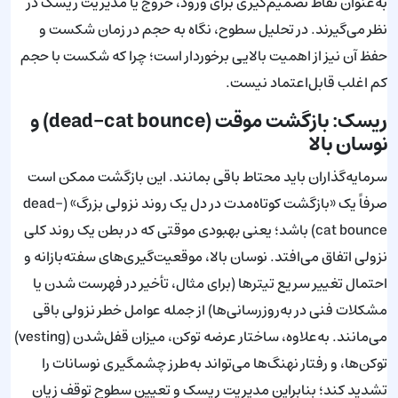
به‌عنوان نقاط تصمیم‌گیری برای ورود، خروج یا مدیریت ریسک در
نظر می‌گیرند. در تحلیل سطوح، نگاه به حجم در زمان شکست و
حفظ آن نیز از اهمیت بالایی برخوردار است؛ چرا که شکست با حجم
کم اغلب قابل‌اعتماد نیست.
ریسک: بازگشت موقت (dead-cat bounce) و
نوسان بالا
سرمایه‌گذاران باید محتاط باقی بمانند. این بازگشت ممکن است
صرفاً یک «بازگشت کوتاه‌مدت در دل یک روند نزولی بزرگ» (dead-
cat bounce) باشد؛ یعنی بهبودی موقتی که در بطن یک روند کلی
نزولی اتفاق می‌افتد. نوسان بالا، موقعیت‌گیری‌های سفته‌بازانه و
احتمال تغییر سریع تیترها (برای مثال، تأخیر در فهرست شدن یا
مشکلات فنی در به‌روزرسانی‌ها) از جمله عوامل خطر نزولی باقی
می‌مانند. به‌علاوه، ساختار عرضه توکن، میزان قفل‌شدن (vesting)
توکن‌ها، و رفتار نهنگ‌ها می‌تواند به‌طرز چشمگیری نوسانات را
تشدید کند؛ بنابراین مدیریت ریسک و تعیین سطوح توقف زیان