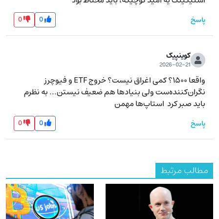
0
0
پاسخ
کوینپیک
2026-02-21
واقعا ۱۵۰۰؟ کمی اغراق نیست؟ خروج ETF و فیوچرز 
نگران‌کننده‌ست ولی بنیادها هم ضعیف نیستن... به نظرم 
باید صبر کرد  استاپ‌ها مهمن
0
0
پاسخ
مطالب مرتبط