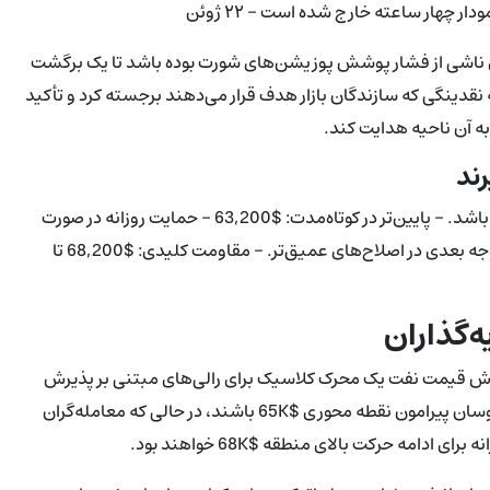
ر چهار ساعته خارج شده است - ۲۲ ژوئن
ی ناشی از فشار پوشش پوزیشن‌های شورت بوده باشد تا یک برگشت
ا $70 هزار را به‌عنوان یک خوشه نقدینگی که سازندگان بازار هدف قرار می‌دهند برجسته کرد و تأکید
به آن ناحیه هدایت کند.
ند
- حمایت فوری: $65,000 - باید حفظ شود تا ادامه صعودی محتمل باشد. - پایین‌تر در کوتاه‌مدت: $63,200 - حمایت روزانه در صورت
عدم دفاع خریداران از $65K. - حمایت مهم: $62,000 - کف قابل‌توجه بعدی در اصلاح‌های عمیق‌تر. - مقاومت کلیدی: $68,200 تا
ه‌گذاران
هش قیمت نفت یک محرک کلاسیک برای رالی‌های مبتنی بر پذیرش
ریسک است. معامله‌گران کوتاه‌مدت ممکن است به دنبال معامله نوسان پیرامون نقطه محوری $65K باشند، در حالی که معامله‌گران
امه حرکت بالای منطقه $68K خواهند بود.