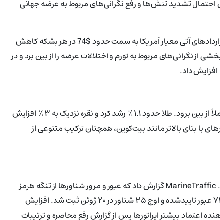
 احتمال تشدید تنش‌ها و رفع نگرانی‌های مربوط به عرضه جهانی
این نشانه‌های دیپلماتیک به کاهش قیمت نفت خام کمک کردند: قراردادهای آتی معیار آمریکا به سمت حدود $74 در هر بشکه کاهش
از نگرانی‌های مربوط به تورم و اختلالات عرضه را از بین برد و در
 افزایش داد.
بهبود تمایل به ریسک باعث نشد تقاضا برای محافظت‌های سنتی کاملاً از بین برود. طلا حدود ۱.۱٪ رشد کرد و نقره نزدیک به ۳٪ افزایش
های با بتای بالاتر مانند بیت‌کوین، همچنان ترکیب متنوعی از
داده‌های حمل‌ونقل روایت آرام‌تر شدن فضای ژئوپلیتیکی را تأیید کرد. MarineTraffic گزارش داد که عبور و مرور شناورها از تنگه هرمز
بین ۱۹ تا ۲۱ ژوئن به‌طور چشمگیری افزایش یافته است و در مجموع ۷۱ عبور تاییدشده و اوج ۳۵ شناور در ۲۰ ژوئن ثبت شد. افزایش
ه اعتماد بیشتر اپراتورها پس از گزارش رفع محاصره و ترتیبات