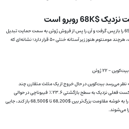
68 روبرو است
در تایم‌فریم روزانه، بیت‌کوین منطقه مقاومت پیشین نزدیک $65,150 را بازپس گرفت و آن را پس از فروش ژوئن به سمت حمایت تبدیل
کرد. شاخص قدرت نسبی روزانه از ناحیه اشباع فروش بازگشته است، هرچند مومنتوم هنوز زیر آستانه خنثی ۵۰ قرار دارد؛ نشانه‌ای که
کوین - ۲۲ ژوئن
 نظر می‌رسد بیت‌کوین در حال خروج از یک مثلث متقارن چند
هفته‌ای است که پس از روند نزولی ماه مه شکل گرفت، و منطقه شکست فعلی نزدیک به سطح بازگشتی ۲۳.۶٪ فیبوناچی در حوالی
$64,768 قرار دارد. یک حرکت تاییدشده بالای $65,000 می‌تواند راه را به خوشه مقاومت بزرگ‌تر بین $68,200 تا $68,500 باز کند، جایی