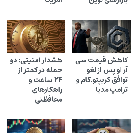
بازارهای نوین
آمریکا
کاهش قیمت سی
هشدار امنیتی: دو
آر او پس از لغو
حمله در کمتر از
توافق کریپتو.کام و
۲۴ ساعت و
ترامپ مدیا
راهکارهای
محافظتی