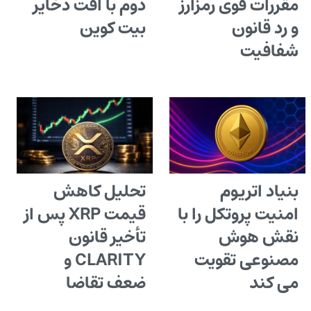
مقررات قوی رمزارز
دوم با افت ذخایر
و رد قانون
بیت کوین
شفافیت
بنیاد اتریوم
تحلیل کاهش
امنیت پروتکل را با
قیمت XRP پس از
نقش هوش
تأخیر قانون
مصنوعی تقویت
CLARITY و
می کند
ضعف تقاضا