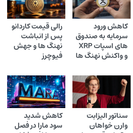
کاهش ورود
رالی قیمت کاردانو
سرمایه به صندوق
پس از انباشت
های اسپات XRP
نهنگ ها و جهش
و واکنش نهنگ ها
فیوچرز
سناتور الیزابت
کاهش شدید
وارن خواهان
سود مارا در فصل