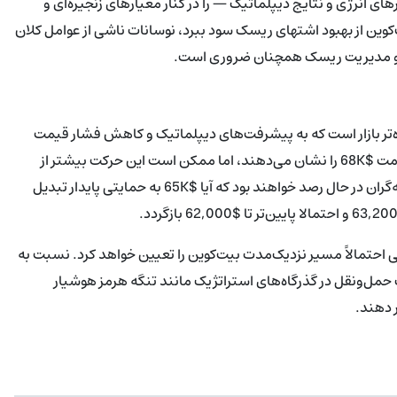
ای انرژی و نتایج دیپلماتیک — را در کنار معیارهای زنجیره‌ای و
وین از بهبود اشتهای ریسک سود ببرد، نوسانات ناشی از عوامل کلان
یت و مدیریت ریسک همچنان ضروری است.
 رالی تسکینی گسترده‌تر بازار است که به پیشرفت‌های دیپلماتیک و کاهش فشار قیمت
انرژی مرتبط است. مطالعات تکنیکال مسیر احتمالی به خوشه مقاومت $68K را نشان می‌دهند، اما ممکن است این حرکت بیشتر از
پوشش شورت‌ها تغذیه شده باشد تا یک برگشت روند واضح. معامله‌گران در حال رصد خواهند بود که آیا $65K به حمایتی پایدار تبدیل
گی احتمالاً مسیر نزدیک‌مدت بیت‌کوین را تعیین خواهد کرد. نسبت به
ت حمل‌ونقل در گذرگاه‌های استراتژیک مانند تنگه هرمز هوشیار
ر دهند.