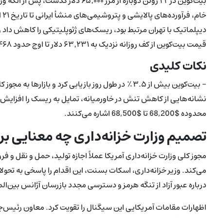
بیت‌کوین در ۲۲ ژوئن دوباره از مرز ۰۰۰
دیپلماتیک با تهران مرتبط بود، ریسک‌های ژئوپلیتیکی را کاهش داد 
قیمت بیت‌کوین از کف روزانه نزدیک به ۶۳٬۲۳۱ دلار تا اوج حدود ۶۵٬۴۶۸ دلار صعود کرد.
نکات کلیدی
- بیت‌کوین بیش از ۳.۵٪ در طول روز بازیابی کرد و ب
نشانه‌هایی از کاهش تنش در خاورمیانه، تمایل به ریسک را افزایش 
محدوده $68,200 تا $68,500 اشاره می‌کنند.
تصمیم وزارت خزانه‌داری چه معنایی برای
مجوز کلی وزارت خزانه‌داری آمریکا عملاً اجازه تولید، حمل و نقل 
می‌کند. وزیر خزانه‌داری، اسکات بسنت، این اقدام را پاسخی به تح
درباره عبور آزاد از تنگه هرمز و دسترسی مجدد بازرسان آژانس بین‌الم
اظهارات مقامات آمریکایی این سیگنال را تقویت کرد. معاون رئیس‌ج