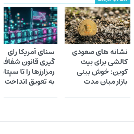
نشانه های صعودی
سنای آمریکا رای
کالشی برای بیت
گیری قانون شفافی
کوین: خوش بینی
رمزارزها را تا سپتامب
بازار میان مدت
به تعویق انداخت