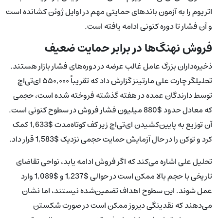
اتریوم را به آزمون باندهای حمایتی مهم در اوایل ژوئن کشانده است
و آن فشار تا دوره کنونی ادامه یافته است.
فروش نهنگ‌ها در برابر حمایت ضعیف
ذخیره‌داران بزرگ عامل غالب عرضه در دوره‌های فشار بازار هستند.
تحلیلگر چارت علی مارتینز گزارش داد که تقریباً ۵۵۰,۰۰۰ ای‌تی‌اچ
توسط دارندگان عمده در هفته گذشته فروخته شده است، حجمی
که معادل حدود $880 میلیون فشار فروش در سطوح کنونی است.
آن توزیع به پایین‌کشیدن ای‌تی‌اچ زیر کف کوتاه‌مدت $1,633 کمک
کرد و توکن را در حال آزمایش حمایت حجمی نزدیک $1,583 قرار داد.
تحلیل علی اشاره می‌کند که اگر فروش ادامه یابد، نواحی تقاضای
تاریخی با حجم بالا ممکن است در حوالی $1,237 و $1,089 وارد
عمل شوند. این سطوح اهداف تضمین‌شده نیستند، اما نشان
می‌دهند که نقدینگی دیروز ممکن است در صورت شکستن