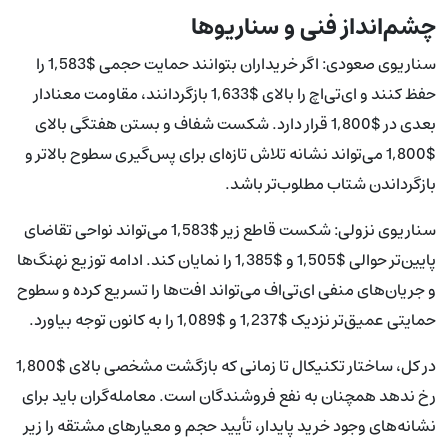
چشم‌انداز فنی و سناریوها
سناریوی صعودی: اگر خریداران بتوانند حمایت حجمی $1,583 را
حفظ کنند و ای‌تی‌اچ را بالای $1,633 بازگردانند، مقاومت معنادار
بعدی در $1,800 قرار دارد. شکست شفاف و بستن هفتگی بالای
$1,800 می‌تواند نشانه تلاش تازه‌ای برای پس‌گیری سطوح بالاتر و
بازگرداندن شتاب مطلوب‌تر باشد.
سناریوی نزولی: شکست قاطع زیر $1,583 می‌تواند نواحی تقاضای
پایین‌تر حوالی $1,505 و $1,385 را نمایان کند. ادامه توزیع نهنگ‌ها
و جریان‌های منفی ای‌تی‌اف می‌تواند افت‌ها را تسریع کرده و سطوح
حمایتی عمیق‌تر نزدیک $1,237 و $1,089 را به کانون توجه بیاورد.
در کل، ساختار تکنیکال تا زمانی که بازگشت مشخصی بالای $1,800
رخ ندهد همچنان به نفع فروشندگان است. معامله‌گران باید برای
نشانه‌های وجود خرید پایدار، تأیید حجم و معیارهای مشتقه را زیر