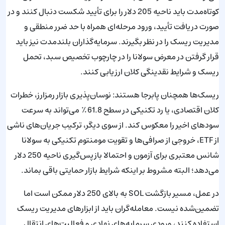
کوتاه‌مدت باید ناحیه 205 دلار را برای تأیید شکست دنبال کنند و در
صورت دریافت تأیید، ورود مرحله‌ای همراه با حد ضرر منطقی و
مدیریت ریسک را در نظر بگیرند. سرمایه‌گذاران بلندمدت نیز باید
قرار گرفتن در معرض سولانا را در چارچوب تخصیص سبد، تحمل
ریسک و شرایط نقدینگی کلان ارزیابی کنند.
ریسک‌ها همچنان پابرجا هستند: نوسان‌پذیری بازار رمزارز، خطرات
کلان اقتصادی، یا رد تکنیکی در سطح 61.8٪ می‌تواند به سرعت
سودهای اخیر را معکوس کند. از سوی دیگر، ترکیب جریان‌های ناشی
از ETF، خروجی از صرافی‌ها و تقویت مومنتوم تکنیکی به سولانا
شانس معتبری برای آزمون و احتمالا بازپس‌گیری ناحیه 250 دلار
می‌دهد؛ البته مشروط بر اینکه شرایط بازار حمایتی باقی بماند.
در عمل، مسیر بازگشت SOL به بالای 250 دلار ممکن است اما
تضمین‌شده نیست. معامله‌گران باید از ابزارهای مدیریت ریسک
استفاده کنند، ورودی سرمایه‌های نهادی و فعالیت‌های انتقال