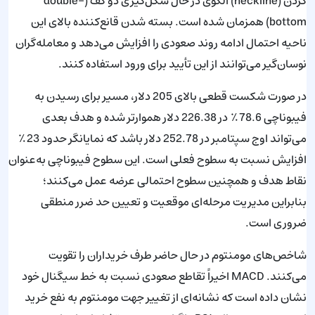
گردن (neckline) الگوی در حال شکل‌گیری دو کف (double-
bottom) همزمان شده است. بسته شدن قانع‌کننده بالای این
ناحیه احتمال ادامه روند صعودی را افزایش می‌دهد و معامله‌گران
نوسان‌گیر می‌توانند از این تأیید برای ورود استفاده کنند.
در صورت شکست قطعی بالای 205 دلار، مسیر برای رسیدن به
فیبوناچی 78.6٪ در 226.38 دلار هموارتر شده و هدف بعدی
می‌تواند اوج سپتامبر در 252.78 دلار باشد که نمایانگر حدود 23٪
افزایش نسبت به سطوح فعلی است. این سطوح فیبوناچی به‌عنوان
نقاط هدف و همچنین سطوح احتمالی عرضه عمل می‌کنند؛
بنابراین مدیریت مرحله‌ای موقعیت و تعیین حد ضرر منطقی
ضروری است.
شاخص‌های مومنتوم در حال حاضر طرف خریداران را تقویت
می‌کنند. MACD اخیراً تقاطع صعودی نسبت به خط سیگنال خود
نشان داده است که نشانه‌ای از تغییر جهت مومنتوم به نفع خرید