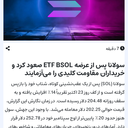
7
دقیقه
سولانا پس از عرضه ETF BSOL صعود کرد و
خریداران مقاومت کلیدی را می‌آزمایند
سولانا (SOL) پس از یک عقب‌نشینی کوتاه، شتاب خود را بازپس
گرفته است و از کف روز 23 اکتبر تقریباً 14٪ افزایش یافته و به
سقف روزانه 204.48 دلار رسیده است. در زمان نگارش این گزارش،
قیمت حوالی 202.25 دلار معامله می‌شد. با وجود این جهش، سول
هنوز حدود 20٪ پایین‌تر از اوج سپتامبر خود در 252.78 دلار قرار
دارد. آمارهای درون‌زنجیره‌ای، جریان‌های معاملاتی و شاخص‌های