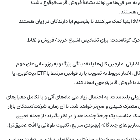
ه صرافی‌ها می‌تواند نشانهٔ فروش قریب‌الوقوع باشد؛
ش هستند.
رفتار هولدرهای بلندمدت و شاخص‌هایی مانند SOPR و MVRV: اینها کمک می‌کنند تا بفهمیم آیا دارندگان در زیان هستند
ت مانند RSI و میانگین‌های متحرک کوتاه‌مدت: برای تشخیص اشباع خرید/فروش و نقاط
ظارتی، مارجین کال‌ها یا نقدینگی بزرگ و به‌روزرسانی‌های مهم
آن‌چین می‌توانند معادله ریسک‌پاداش را سریعاً تغییر دهند. برای مثال، اخبار مربوط به تصویب یا رد قوانین مرتبط با ETF بیت‌کوین، یا
 یا فروش قابل‌توجهی ایجاد کند.
ً میانهٔ یک بازار نزولی بلندمدت، به احتمال زیاد طی ماه‌های آتی و با تکامل معیارهای
تحرک کلیدی واضح‌تر خواهد شد. تا آن زمان، شرکت‌کنندگان بازار
ریسک مناسب یک چرخهٔ چندماهه را در نظر بگیرند؛ از جمله تعیین
ناریوهای چندگانه (بهبودی سریع، تثبیت طولانی یا افت عمیق‌تر).
ست: از یک سو محرک‌های ساختاری و تقاضای نهادی می‌توانند حمایت