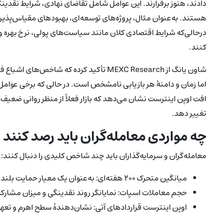
دادند، هنوز برقرارند. این عوامل شامل تقاضای نهادی، شرایط نقدینگ
هستند. به‌عنوان مثال، پروژه‌های توسعه‌ای، بهبود‌های مقیاس‌پذی
درحالی‌که شرایط اقتصادی کلان مانند سیاست‌های پولی، نرخ بهره 
کنند.
شاون یانگ از MEXC Research تأکید کرده که
اما زمان و دامنهٔ هر بازیابی نامشخص است. در حالی که برخی عوا
افت اوپن اینترست نشان می‌دهد که بازار فعلاً از منظر روانی ضعیف‌ت
تغییر دهد.
چه مواردی معامله‌گران باید رصد کنند
معامله‌گران و سرمایه‌گذاران باید چند شاخص کلیدی را دنبال کنند:
میانگین متحرک ۲۰۰ هفته‌ای: به‌عنوان یک معیار حمایت بلندمدت و نشانه‌ای از تمایل بازار به نگهداری.
حجم معاملات اسپات: نمایانگر روند نقدینگی و میزان مشار
اوپن اینترست قراردادهای آتی: نشان‌دهندهٔ سطح اهرم و تعهدا