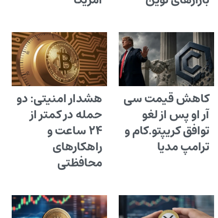
بازارهای نوین
آمریکا
کاهش قیمت سی
هشدار امنیتی: دو
آر او پس از لغو
حمله در کمتر از
توافق کریپتو.کام و
۲۴ ساعت و
ترامپ مدیا
راهکارهای
محافظتی