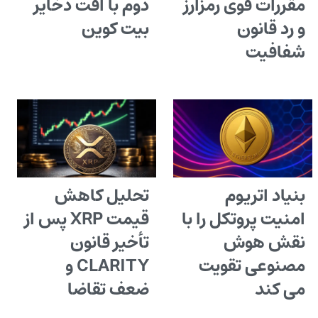
مقررات قوی رمزارز
دوم با افت ذخایر
و رد قانون
بیت کوین
شفافیت
بنیاد اتریوم
تحلیل کاهش
امنیت پروتکل را با
قیمت XRP پس از
نقش هوش
تأخیر قانون
مصنوعی تقویت
CLARITY و
می کند
ضعف تقاضا