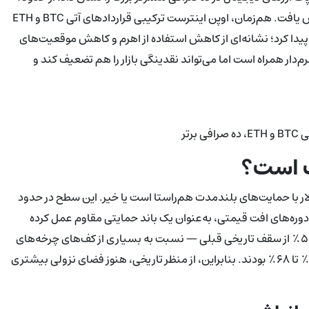
تریلیون دلار در اکتبر ۲۰۲۵ به تقریباً ۷۰۰ میلیارد دلار در نوامبر کاهش یافت. هم‌زمان، اوپن اینترست ترکیبی قراردادهای آتی BTC و ETH
 عرض یک هفته کاهش پیدا کرد؛ نشانه‌ای از کاهش استفاده از اهرم و کاهش موقعیت‌های
دار همراه است اما می‌تواند نقدینگی بازار را هم تضعیف کند و
برتر
ز محورهای اصلی سرمایه‌گذاران این است که آیا ناحیهٔ ۶۰٬۰۰۰ دلار با حمایت‌های بلندمدت هم‌راستا است یا خیر. این سطح در حدود
ور تاریخی در دوره‌های افت قیمتی، به‌عنوان یک باند حمایتی مقاوم عمل کرده
است. با این حال، Kaiko یادآور می‌شود که بازگشت فعلی — حدود ۵۲٪ از سقف تاریخی قبلی — نسبت به بسیاری از کف‌های چرخه‌های
گذشته سطحی‌تر است؛ در چرخه‌های قبلی کاهش‌ها معمولاً بین ۶۰٪ تا ۶۸٪ بودند. بنابراین، از منظر تاریخی، هنوز فضای نزولی بیشتری