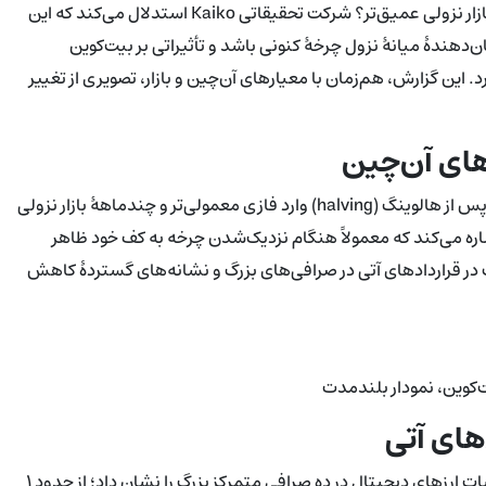
آیا این کاهش صرفاً یک مکث موقتی است یا نشان‌دهندهٔ نیمهٔ یک بازار نزولی عمیق‌تر؟ شرکت تحقیقاتی Kaiko استدلال می‌کند که این
 نشان‌دهندهٔ میانهٔ نزول چرخهٔ کنونی باشد و تأثیراتی بر بیت‌کوین
ر جای بگذارد. این گزارش، هم‌زمان با معیارهای آن‌چین و بازار، تصویری از تغییر
تحقیقات Kaiko شواهدی را نشان می‌دهد که بازار از دوران شیدایی پس از هالوینگ (halving) وارد فازی معمولی‌تر و چندماههٔ بازار نزولی
اره می‌کند که معمولاً هنگام نزدیک‌شدن چرخه به کف خود ظاهر
 قراردادهای آتی در صرافی‌های بزرگ و نشانه‌های گستردهٔ کاهش
‌کوین، نمودار بلندمدت
های آتی
گزارش Kaiko ثبت کاهش تقریباً ۳۰٪ در حجم تجمعی معاملات اسپات ارزهای دیجیتال در ده صرافی متمرکز بزرگ را نشان داد؛ از حدود ۱