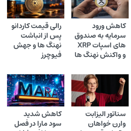
کاهش ورود
رالی قیمت کاردانو
سرمایه به صندوق
پس از انباشت
های اسپات XRP
نهنگ ها و جهش
و واکنش نهنگ ها
فیوچرز
سناتور الیزابت
کاهش شدید
وارن خواهان
سود مارا در فصل