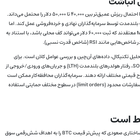
ی انباشت
اگر بیت‌کوین از الگوی متوسط چرخهٔ نزولی تاریخی پیروی کند، Kaiko احتمال ریزش عمیق‌تر بین ۴۰٬۰۰۰ تا ۵۰٬۰۰۰ دلار را محتمل می‌داند.
شت بلندمدت توسط سرمایه‌گذاران نهادی و خرده‌فروشی عمل کند. اما
باید توجه داشت که تحلیلگران دیگری مانند Michael van de Poppe معتقدند که ثبت ۶۰٬۰۰۰ دلار می‌تواند کف محلی باشد، با استناد به
ند RSI (شاخص قدرت نسبی).
لیل تکنیکال، داده‌های آن‌چین و بررسی عوامل کلان است. برای
نمونه، معیارهایی مانند SOPR (Spent Output Profit Ratio)، MVRV، رفتار هولدرهای بلندمدت (LTH) و جریان‌های ورودی/خروجی از
وح قیمتی مختلف ارائه دهند. سرمایه‌گذاران محافظه‌کار ممکن است
از استراتژی‌های تدریجی خرید (dollar-cost averaging) یا تعیین سفارشات محدود (limit orders) در سطوح مختلف حمایتی استفاده
لط است
شرکت‌کنندگان بازار همچنان دچار اختلاف نظرند زیرا چندین محرک ساختاری صعودی که پیش‌تر قیمت BTC را به اهداف شش‌رقمی سوق