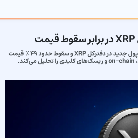
ت
این مقاله واگرایی میان رشد بیش از نیم میلیون کیف‌پول جدید در دفترکل XRP و سقوط حدود ۴۹٪ قیمت