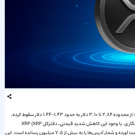
قیمت بازار XRP از فصل چهارم ۲۰۲۵ حدوداً ۴۹٪ کاهش یافته است؛ از محدوده ۲.۸۴ تا ۳.۱۰ دلار به حدود ۱.۴۳–۱.۴۴ دلار سقوط کرده،
هم‌زمان با یک افت گسترده حدود ۱.۴۳ تریلیون دلار در بازارهای رمزنگاری. با وجود این کاهش شدید قیمتی، دفترکل XRP (XRP
Ledger) در کمتر از پنج ماه بیش از نیم میلیون کیف‌پول جدید به‌دست آورده و شمار آدرس‌ها را به بیش از ۷.۵ میلیون رسانده است. این