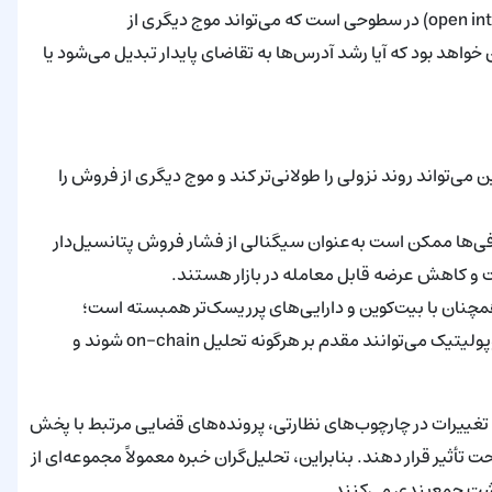
فشار فروش باشد)؟ آیا حجم معاملات مشتقه و نرخ بهره باز (open interest) در سطوحی است که می‌تواند موج دیگری از
واهد بود که آیا رشد آدرس‌ها به تقاضای پایدار تبدیل می‌شود یا
‌تواند روند نزولی را طولانی‌تر کند و موج دیگری از فروش را
E): واریزهای بزرگ به صرافی‌ها ممکن است به‌عنوان سیگنالی از فشار فروش پتانسیل‌دار
ت و کاهش عرضه قابل معامله در بازار هستند.
تگی کلان (Macro correlation): حرکت قیمت XRP همچنان با بیت‌کوین و دارایی‌های پرریسک‌تر همبسته است؛
شوک‌های کلان اقتصادی، تغییر نرخ‌های بهره یا رویدادهای ژئوپولیتیک می‌توانند مقدم بر هرگونه تحلیل on-chain شوند و
تغییرات در چارچوب‌های نظارتی، پرونده‌های قضایی مرتبط با پخش
ت تأثیر قرار دهند. بنابراین، تحلیل‌گران خبره معمولاً مجموعه‌ای از
گشت جمع‌بندی می‌کنند.