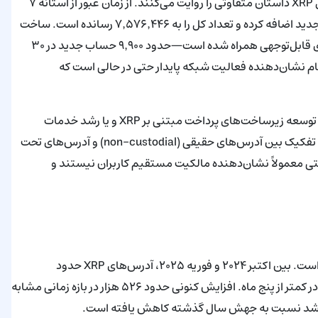
در تضاد با روایت قیمت، شاخص‌های پذیرش on-chain برای دفترکل XRP داستان متفاوتی را روایت می‌کنند. از زمان عبور از آستانه ۷
میلیون آدرس در سپتامبر ۲۰۲۵، دفترکل حدود ۵۲۶٬۴۴۶ کیف‌پول جدید اضافه کرده و تعداد کل را به ۷٬۵۷۶٬۴۴۶ رسانده است. ساخت
کیف‌پول روزانه معمولاً بین ۲٬۵۰۰ تا ۵٬۰۰۰ متغیر بوده و با جهش‌های قابل‌توجهی همراه شده است—حدود ۹٬۹۰۰ حساب جدید در ۳۰
۱۳٬۳۰ در ۱۱ نوامبر ثبت شد. این ارقام نشان‌دهنده فعالیت شبکه پایدار حتی در حالی است که
افزایش تعداد آدرس‌ها می‌تواند نشانگر افزایش پذیرش تکنولوژیک، توسعه زیرساخت‌های پرداخت مبتنی بر XRP و یا رشد خدمات
نگهداری و صرافی‌ها باشد. برای تحلیل دقیق‌تر کیفیت این رشد باید تفکیک بین آدرس‌های حقیقی (non-custodial) و آدرس‌های تحت
تی معمولاً نشان‌دهنده مالکیت مستقیم کاربران نیستند و
با این حال، رشد کیف‌پول‌ها نسبت به چرخه قبلی در حال کند شدن است. بین اکتبر ۲۰۲۴ و فوریه ۲۰۲۵، آدرس‌های XRP حدود
۷۷۴٬۵۹۸ افزایش یافت—از حدود ۵.۳۳ میلیون به ۶.۱۱ میلیون—در کمتر از پنج ماه. افزایش کنونی حدود ۵۲۶ هزار در بازه زمانی مشابه
ب رشد نسبت به جهش سال گذشته کاهش یافته است.