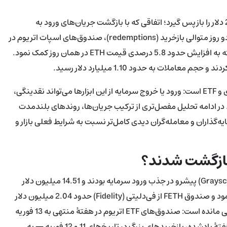
اتریوم (ETH) در تاریخ 13 فوریه توانست سطح حمایتی حیاتی 2,000 دلار را بازپس گیرد؛ اتفاقی که با بازگشت جریان‌های ورود به
صندوق‌های قابل معامله در بورسِ اسپات (ETF) همراه شد. پس از دو روز متوالی بازخرید (redemptions)، صندوق‌های اسپات اتریوم در
آن روز خالص ورود سرمایه‌ای معادل 10.26 میلیون دلار ثبت کردند که به افزایش حدود 5.8 درصدی قیمت ETH در همان روز کمک نمود.
این بازگشتِ قیمتی نشان‌دهندهٔ حساسیت بازار به جریان‌های نهادی و ETF است: ورود یا خروج سرمایه از این ابزارها می‌تواند نقدینگی،
. در ادامه تحلیل مفصل‌تری از ترکیب جریان‌ها، روندهای بلندمدت
یه‌گذاران و معامله‌گران دیدی کامل‌تر نسبت به شرایط فعلی بازار و
در آن روزِ بازگشت، صندوق‌های کوچک مینی اتریومِ گری‌اسکیل (Grayscale) پیشرو در جذب ورود سرمایه بودند و 14.51 میلیون دلار
ثبت کردند. صندوق ETHV از VanEck نیز 3.00 میلیون دلار جذب نمود و صندوق FETH از فی‌دلیتی (Fidelity) حدود 2.04 میلیون دلار
افزود. اگرچه جهش تک‌روزه مثبت بود، اما آمار هفتگی همچنان منفی مانده است: صندوق‌های ETF اتریوم در هفتهٔ منتهی به 13 فوریه
خالص خروج سرمایه‌ای معادل 161.15 میلیون دلار تجربه کردند. در هفتهٔ یادشده، بازخریدهای بزرگ در تاریخ‌های 11 و 12 فوریه — به