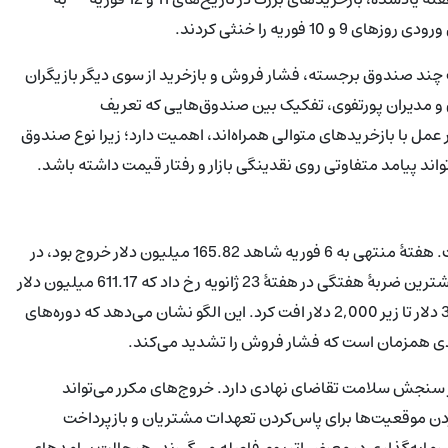
ب چند صندوق برجسته، فشار فروش و بازخرید از سوی دیگر بازیگران
ن و مدیران پورتفوی، تفکیک بین صندوق‌هایی که تعریف
ل با بازخریدهای متوالی همراه‌اند، اهمیت دارد؛ زیرا نوع صندوق
واند پیامد متفاوتی روی نقدینگی بازار و رفتار قیمت داشته باشد.
خروج سرمایهٔ گسترده‌تر از ETFها طی هفته‌های اخیر تکرار شده است. هفتهٔ منتهی به 6 فوریه شاهد 165.82 میلیون دلار خروج بود، در
حالی که هفتهٔ منتهی به 30 ژانویه 326.93 میلیون دلار ثبت شد. بیشترین ضربهٔ هفتگی در هفتهٔ 23 ژانویه رخ داد که 611.17 میلیون دلار
از صندوق‌های اتریوم خارج شد؛ همزمان اتریوم از کانال بالای 3,000 دلار تا زیر 2,000 دلار افت کرد. این الگو نشان می‌دهد که دوره‌های
ادی همزمان است که فشار فروش را تشدید می‌کند.
به جریان‌های خالص ETF، نقش مهمی در سنجش سلامت تقاضای نهادی دارد. خروج‌های مکرر می‌تواند
ردن موقعیت‌ها برای پاس‌کردن تعهدات مشتریان و بازپرداخت
ز سرمایه‌گذاری در معرض اتریوم فاصله می‌گیرند. هر حالت پیامدهای