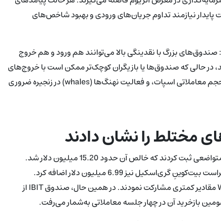
 پایدار نیازمند تداوم جریان‌های ورودی و بهبود شاخص‌های
 صندوق‌های بزرگ با نقدینگی بالا می‌توانند هم ورود و هم خروج
د، در حالی که صندوق‌ها یا بازیگران کوچک‌تر ممکن است با خروج‌های
بزرگ بازار را ناپایدارتر کنند. بنابراین رصد ترکیبی از جریان‌های ETF، حجم معاملاتی اسپات، و فعالیت نهنگ‌ها (whales) در زنجیره ضروری
ای مختلط را نشان دادند
در همان روز، صندوق‌های اسپات بیت‌کوین نیز ورود سرمایهٔ نسبتاً متواضعی ثبت کردند که خالص آن حدود 15.20 میلیون دلار شد.
صندوق FBTC از فی‌دلیتی با 11.99 میلیون دلار پیشتاز بود و مینی تراست بیت‌کوینِ گری‌اسکیل نیز 6.99 میلیون دلار اضافه کرد.
صندوق‌های دیگر مانند HODL از VanEck و BTCW از WisdomTree مقادیر کمتری مشارکت نمودند. در همین حال، صندوق IBIT از