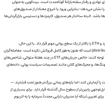
نهادی و رفتار سفته‌بازانهٔ کوتاه‌مدت است. بیت‌کوین به‌عنوان
را نشان می‌دهد؛ بنابراین ورود یا خروج معنادار از صندوق‌های
ها باشد. البته ساختار هر صندوق، کارمزدها و دسترسی بازارگردان‌ها
علاقهٔ تازه به صندوق‌های ETF اتریوم پشتیبانی فنیِ فوری فراهم کرد و ETH را بالاتر از یک سطح روانی مهم قرار داد. با این حال،
خروج‌های هفتگی مداوم نشان‌دهندهٔ فشار توزیع (distribution pressure) است که هنوز به‌طور کامل فروکش نکرده است. معامله‌گران
و سرمایه‌گذاران باید برای تأیید بازیابی پایدار به چند سیگنال کلیدی توجه کنند: خالص جریان‌های ETF در چند هفتهٔ متوالی، شاخص‌های
هنگ‌ها، و محرک‌های کلان مانند تصمیمات سیاست پولی، داده‌های
را آزمایش کند؛ اما بازه‌های زمانی بزرگ‌تر هنوز تحت فشارند —
 کرده و به‌طور قابل‌توجهی پایین‌تر از سطوح سال گذشته قرار دارد. برای بسیاری از
به‌عنوان یک متریک پیشرو برای تعیین اینکه آیا مدیران دارایی مجدداً سرمایه را به اتریوم