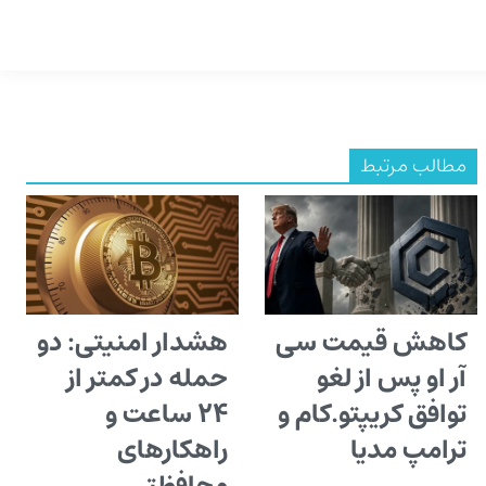
مطالب مرتبط
کاهش قیمت سی
هشدار امنیتی: دو
آر او پس از لغو
حمله در کمتر از
توافق کریپتو.کام و
۲۴ ساعت و
ترامپ مدیا
راهکارهای