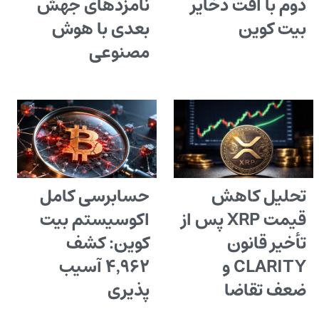
دوم با افت ذخایر
نامزدهای جهش
بیت کوین
بعدی با هوش
مصنوعی
تحلیل کاهش
حسابرسی کامل
قیمت XRP پس از
اکوسیستم بیت
تأخیر قانون
کوین: کشف
CLARITY و
۴٬۹۶۲ آسیب
ضعف تقاضا
پذیری