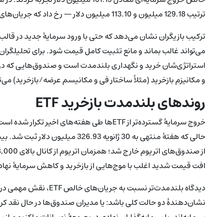
ترتیب 129.18 میلیون و 113.10 میلیون دلار — رخ داد که جریان‌های ورودی روزهای 9 و 10 فوریه را خنثی کردند.
ترکیب بازیگران نشان می‌دهد که حتی با ورود سرمایهٔ جدید در قال
می‌تواند غالب بماند و مانع تثبیت کامل قیمت شود. برای تحلیلگرا
استراتژی‌شان خرید و نگهداری بلندمدت است و صندوق‌هایی که در عم
و مکانیزم بازخرید (مثلاً ساختار فی و مکانیسم عرضه/بازخرید) می‌ت
روندهای بلندمدت بازخرید ETF
افت قیمت شدید اغلب با موج‌هایی از بازخرید و کاهش سرمایهٔ نه
دیدگاه بلندمدت‌تر نسبت 
نشان‌دهندهٔ دو حالت کلی باشد: یا مدیران صندوق‌ها در حال نقد ک
سرمایه‌اند، یا سرمایه‌گذاران نهادی در بحبوحهٔ نوسانات ماکزیمم ا