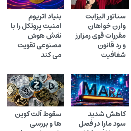
سناتور الیزابت
بنیاد اتریوم
وارن خواهان
امنیت پروتکل را با
مقررات قوی رمزارز
نقش هوش
و رد قانون
مصنوعی تقویت
شفافیت
می کند
کاهش شدید
سقوط آلت کوین
سود مارا در فصل
ها و بررسی