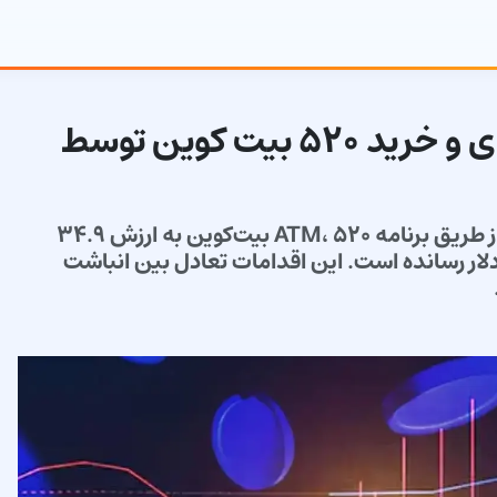
استراتژی ذخیره دلاری ۱.۴ میلیاردی و خرید ۵۲۰ بیت کوین توسط
گزارش 8-K نشان می‌دهد Strategy با فروش سهام از طریق برنامه ATM، ۵۲۰ بیت‌کوین به ارزش ۳۴.۹
د و ذخیره دلاری خود را به ۱.۴ میلیارد دلار رسانده است. این اقدامات تعادل بین انباشت