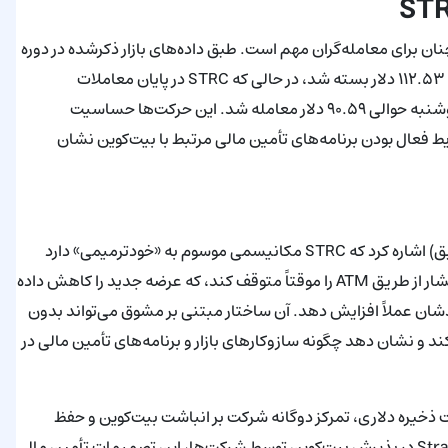
مت سهام MSTR و نیز سهام ممتاز همیشگی STRC همچنان برای معامله‌گران مهم است. طبق داده‌های بازار ذکرشده در دوره
گزارش‌دهی، MSTR در روز پنج‌شنبه حدود ۳.۴۶ درصد افت کرد و به ۱۱۲.۵۳ دلار بسته شد، در حالی که STRC در پایان معاملات
پنج‌شنبه تا ۸۸.۵۹ دلار کاهش یافت و در معاملات قبل از بازار روز دوشنبه حوالی ۹۰.۵۹ دلار معامله شد. این حرکت‌ها حساسیت
ایط فعال بودن برنامه‌های تأمین مالی مرتبط با بیت‌کوین نشان
سامسون مو، مدافع بیت‌کوین، در شبکه اجتماعی ایکس (توئیتر سابق) اشاره کرد که STRC مکانیسمی موسوم به «خودترمیمی» دارد
وقتی که زیر سطح مرجع ۱۰۰ دلار معامله می‌شود: شرکت می‌تواند انتشار از طریق ATM را موقتاً متوقف کند، که عرضه جدید را کاهش داده
دشان عملاً افزایش دهد. آن ساختار مبتنی بر مشوق می‌تواند بدون
سطح مرجع هدایت کند و نشان دهد چگونه سازوکارهای بازار و برنامه‌های تأمین مالی در
Strat در افزودن ۵۲۰ بیت‌کوین و تقویت ذخیره دلاری، تمرکز دوگانه شرکت بر انباشت بیت‌کوین و حفظ
نقدینگی کوتاه‌مدت را تقویت می‌کند. با توجه به نقش برجسته Strategy در پذیرش بیت‌کوین توسط شرکت‌ها، این تصمیمات تأمین مالی