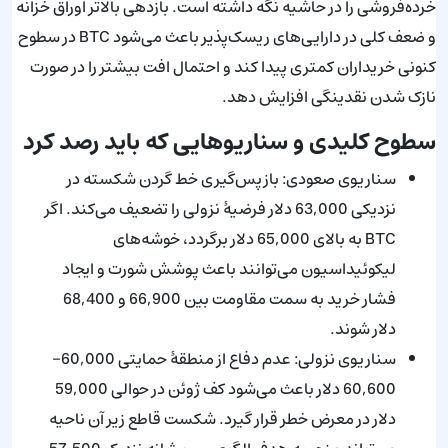
خرده‌فروشی را در حاشیه نگه داشته است. بازدهی بالاتر اوراق خزانه
و ضعف کلی در دارایی‌های ریسک‌پذیر باعث می‌شود BTC در سطوح
کنونی خریداران کمتری پیدا کند و احتمال افت بیشتر را در صورت
نازک شدن نقدینگی افزایش دهد.
سطوح کلیدی و سناریوهایی که باید رصد کرد
سناریوی صعودی: بازپس‌گیری خط گردن شکسته در
نزدیکی 63,000 دلار فرضیهٔ نزولی را تضعیف می‌کند. اگر
BTC به بالای 65,000 دلار برگردد، خوشه‌های
لیکوئیداسیون می‌توانند باعث پوشش شورت و ایجاد
فشار خرید به سمت مقاومت بین 66,900 و 68,400
دلار شوند.
سناریوی نزولی: عدم دفاع از منطقهٔ حمایتی 60,000–
60,600 دلار باعث می‌شود کف ژوئن در حوالی 59,000
دلار در معرض خطر قرار گیرد. شکست قاطع زیر آن ناحیه