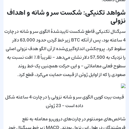
شواهد تکنیکی: شکست سر و شانه و اهداف
نزولی
سیگنال تکنیکی قاطع شکست تاییدشدهٔ الگوی سر و شانه در چارت
4 ساعته بود، پس از آنکه BTC زیر خط گردن حدود 63,000 دلار
سقوط کرد. پروجکشن اندازه‌گیری‌شده از آن الگو هدف نزولی اصلی
را نزدیک به 57,500 دلار نشان می‌دهد - تقریباً 8٪ افت نسبت به
سطوح فعلی معاملاتی - و این حرکت همچنین یک خط روند
صعودی را که از اوایل ژوئن از قیمت حمایت می‌کرد، قطع کرد.
قیمت بیت کوین الگوی سر و شانه نزولی را در چارت 4 ساعته شکل
داده است - 23 ژوئن
شاخص‌های مومنتوم در چارت‌های درون‌رو معامله به نفع
فروشندگان در طول این نزول بودند. MACD زیر خط سیگنال خود