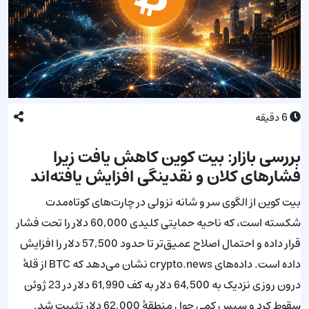
6
دقیقه
بررسی بازار: بیت کوین کاهش یافت زیرا
فشارهای کلان و نقدینگی افزایش یافته‌اند
بیت کوین از الگوی سر و شانه نزولی در چارت‌های کوتاه‌مدت
شکسته است، که ناحیه حمایتی کلیدی 60,000 دلار را تحت فشار
قرار داده و احتمال اصلاح عمیق‌تر تا حدود 57,500 دلار را افزایش
داده است. داده‌های crypto.news نشان می‌دهد که BTC از قلهٔ
درون روزی نزدیک به 64,500 دلار به کف 61,990 دلار در 23 ژوئن
سقوط کرد و سپس کمی حول منطقهٔ 62,000 دلار تثبیت شد.