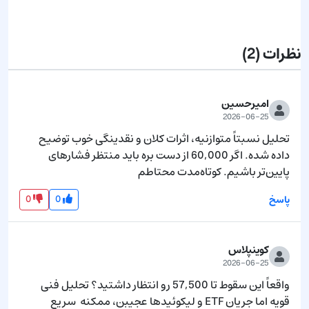
ارسال نظر
نظرات
(2)
امیرحسین
2026-06-25
تحلیل نسبتاً متوازنیه، اثرات کلان و نقدینگی خوب توضیح 
داده شده. اگر 60,000 از دست بره باید منتظر فشارهای 
پایین‌تر باشیم. کوتاه‌مدت محتاطم
0
0
پاسخ
کوینپلاس
2026-06-25
واقعاً این سقوط تا 57,500 رو انتظار داشتید؟ تحلیل فنی 
قویه اما جریان ETF و لیکوئیدها عجیبن، ممکنه  سریع 