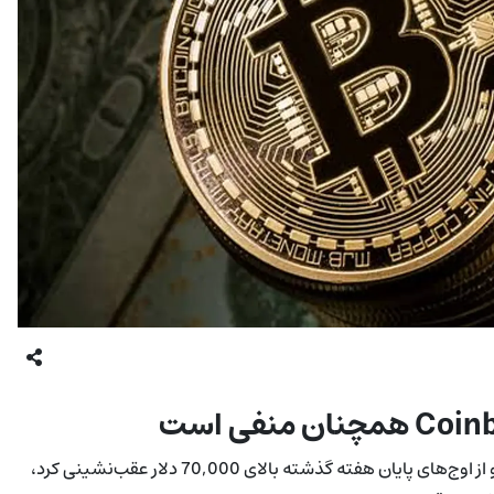
بیت‌کوین در میانه هفته در محدوده حدود 67,420 دلار معامله شد و از اوج‌های پایان هفته گذشته بالای 70,000 دلار عقب‌نشینی کرد،