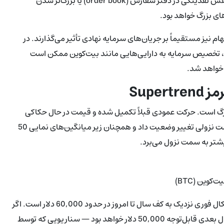
دوره‌های نزولی، سرعت افت قیمت را افزایش دهد. علاوه بر این، کاهش نقدینگی در دفتر سفارش (order book) یا بزرگ‌تر شدن
 نیز مستقیماً بر جریان‌های سرمایه نهادی تأثیر می‌گذارند. در
ود، تخصیص سرمایه به دارایی‌هایی مانند بیت‌کوین ممکن است
Supe
بزرگ است. حرکت عمودی قبلاً تکمیل شده و قیمت در حال حکاکی
الگوی تثبیتی مثلثی است. اندیکاتور Supertrend در 19 ژانویه به حالت نزولی تغییر وضعیت داد و همچنان زیر میانگین‌های نمایی 50
کوین (BTC)
تحلیل‌گران تکنیکال و مدل‌های کمی پیش‌بینی می‌کنند هدف تکنیکال فوری نزدیک به کف سال تا امروز در حدود 60,000 دلار است. اگر
بیت‌کوین نتواند این سطح حمایتی را حفظ کند، سطح روانی و تکنیکال بعدی قابل‌توجه 50,000 دلار خواهد بود — سناریویی که توسط