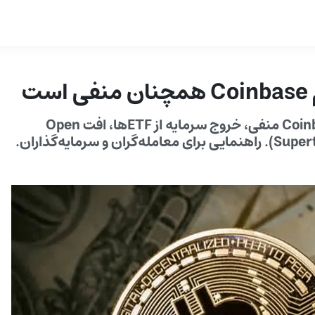
ت
تحلیل جامع از کاهش شتاب بیت‌کوین: پریمیوم Coinbase منفی، خروج سرمایه از ETFها، افت Open