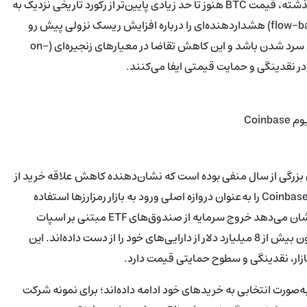
زیرا شرایط بازار در حال تغییر است. پس از صعود قابل توجه در سال گذشته، قیمت BTC هنوز تا حد زیادی پایین‌تر از رکورد تاریخی نزدیک به
126,300 دلار قرار دارد و نشانگرهای تکنیکال و جریان سرمایه (flow-based) هشداردهنده‌ای را درباره افزایش ریسک نزولی پیش رو
نشان می‌دهند. تمایل نهادی در ایالات متحده به نظر می‌رسد در حال سرد شدن باشد و این کاهش تقاضا در معیارهای زنجیره‌ای (on-
Coin
Coinbase (Coinbase Premium Index) در بخش بزرگی از سال منفی بوده است که نشان‌دهنده کاهش علاقه خرید از
سوی سرمایه‌گذاران مستقر در ایالات متحده است؛ گروهی که اغلب Coinbase را به‌عنوان دروازه اصلی ورود به بازار رمزارزها استفاده
می‌کنند. در همین حال، داده‌های منتشرشده توسط SoSoValue نشان می‌دهد خروج سرمایه از صندوق‌های ETF مبتنی بر اسپات
بیت‌کوین در ماه‌های اخیر تسریع شده است؛ صندوق‌ها از اکتبر تاکنون بیش از 8 میلیارد دلار از دارایی‌های خود را از دست داده‌اند. این
ار، نقدینگی و سطوح حمایتی قیمت دارد.
‌صورت انتخابی به خریدهای خود ادامه داده‌اند؛ برای نمونه شرکت