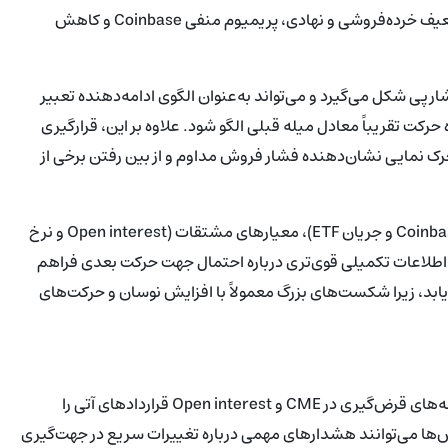
Standard Chartered علامت‌گذاری شده و با ترکیب جریان‌های ضعیف خرده‌فروشی و نهادی، پریمیوم منفی Coinbase و کاهش
Pe معمولاً پس از یک حرکت شارپی شکل می‌گیرد و می‌تواند به‌عنوان الگوی ادامه‌دهنده تعبیر
رکت تقریباً معادل میله قبلی الگو شود. علاوه بر این، قرارگیری
ی متحرک نمایی نشان‌دهنده فشار فروش مداوم و از بین رفتن برخی از
برای تحلیل‌گران تکنیکال، ترکیب داده‌های جریان (مانند پریمیوم Coinbase و جریان ETF)، معیارهای مشتقات (Open interest و نرخ
اندینگ) و سیگنال‌های چارت مانند پرچم و اندیکاتور Supertrend اطلاعات تکمیلی قوی‌تری درباره احتمال جهت حرکت بعدی فراهم
د، زیرا شکست‌های بزرگ معمولاً با افزایش نوسان و حرکت‌های
معامله‌گران باید به‌دقت جریان‌های ETF، پریمیوم Coinbase، هزینه‌های قرض‌گیری در CME و Open interest قراردادهای آتی را
ها می‌توانند هشدارهای مهمی درباره تغییرات سریع در جهت‌گیری