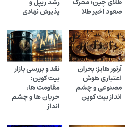
طلای چین؛ محرک
رشد ریپل و
صعود اخیر طلا
پذیرش نهادی
آرتور هایز: بحران
نقد و بررسی بازار
اعتباری هوش
بیت کوین:
مصنوعی و چشم
مقاومت ها،
انداز بیت کوین
جریان ها و چشم
انداز