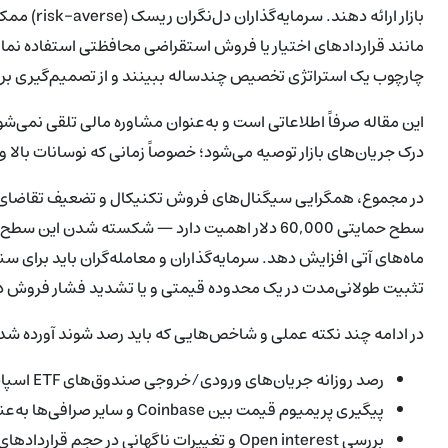
بازار ارائ
مانند قراردادهای اختیار یا فروش استقراضی محافظتی استفاده نماین
چارچوب یک استراتژی تخصیص چندساله ببینند و از تصمیم‌گیری بر پ
این مقاله صرفاً اطلاعاتی است و به‌عنوان مشاوره مالی تلقی نمی‌شو
درک جریان‌های بازار توصیه می‌شود؛ خصوصاً زمانی که نوسانات بالا 
در مجموع، همگرایی سیگنال‌های فروش تکنیکال و تضعیف تقاضای ن
ماه‌های آتی افزایش دهد. سرمایه‌گذاران و معامله‌گران باید برای 
تثبیت طولانی‌مدت در یک محدوده قیمتی و یا تشدید فشار فروش در
در ادامه چند نکته عملی و شاخص‌هایی که باید رصد شوند آورده شد
رصد روزانه جریان‌های ورودی/خروجی صندوق‌های ETF اسپات بیت‌کوین و میزان خالص دارایی‌ها (AUM).
پیگیری پریمیوم قیمت بین Coinbase و سایر صرافی‌ها به‌عنوان نشانگری از تقاضای خرید خرد و نهادی ایالات متحده.
بررسی Open interest و تغییرات ناگهانی در حج