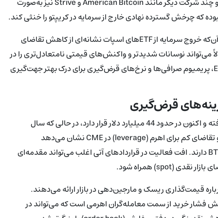
Strategy دارایی‌های خود را به بیش از 717,000 BTC افزایش داده و چند شرکت دیگر مانند American Bitcoin و Strive نیز به‌صورت
نبوده که چرخش گسترده نهادی خارج از سرمایه در کریپتو را خنثی کند.
در تحلیل جریان‌های نهادی و ETF، دو نکته مهم قابل ذکر است: اول آن‌که خروج سرمایه از ETFهای اسپات نشانه‌ای از کاهش تقاضای
می‌تواند نوسانات شدیدتر و واکنش‌های قیمتی نامتعادل‌تری را در
بازار اسپات و مشتقات موجب شود. بنابراین نظارت بر جریان‌های ETF، پریمیوم صرافی‌ها و نرخ‌های قرض‌گیری برای درک بهتر جهت‌گیری
Open interest در بازار قراردادهای آتی به‌طور قابل توجهی کاهش یافته و اکنون در حدود 44 میلیارد دلار قرار دارد، در حالی که سال
گذشته به بالای 95 میلیارد دلار رسیده بود. کاهش open interest و تقاضای کم برای اهرم (leverage) در CME نشان می‌دهد
معامله‌گران کمتر تمایل به گرفتن پوزیشن‌های جهت‌دار بزرگ روی BTC دارند. افت فعالیت در قراردادهای آتی اغلب می‌تواند مقدمه‌ای
(spot) همراه شود.
ره قیمت‌گذاری ریسک و مارجین‌دهی در بازار ارائه می‌دهند.
Open intere معمولاً به معنی کاهش فشار خرید از سمت معامله‌گران اهرمی است که می‌تواند در