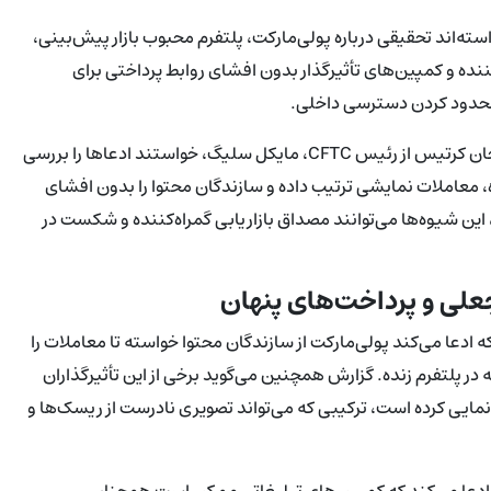
ر آمریکایی رسماً از کمیسیون معاملات آتی کالا (CFTC) خواسته‌اند تحقیقی درباره پولی‌مارکت، پلتفرم محبوب بازار پیش‌بینی،
کننده و کمپین‌های تأثیرگذار بدون افشای روابط پرداختی برای
محدود کردن دسترسی داخلی.
در نامه‌ای که وال استریت ژورنال منتشر کرد، سناتورها آدم شیف و جان کرتیس از رئیس CFTC، مایکل سلیگ، خواستند ادعاها را بررسی
ه، معاملات نمایشی ترتیب داده و سازندگان محتوا را بدون افشای
 این شیوه‌ها می‌توانند مصداق بازاریابی گمراه‌کننده و شکست در
جعلی و پرداخت‌های پنهان
ادعا می‌کند پولی‌مارکت از سازندگان محتوا خواسته تا معاملات را
ر پلتفرم زنده. گزارش همچنین می‌گوید برخی از این تأثیرگذاران
رگ‌نمایی کرده است، ترکیبی که می‌تواند تصویری نادرست از ریسک‌ها و
ه ادعا می‌کند که کمپین‌های تبلیغاتی ممکن است همچنان