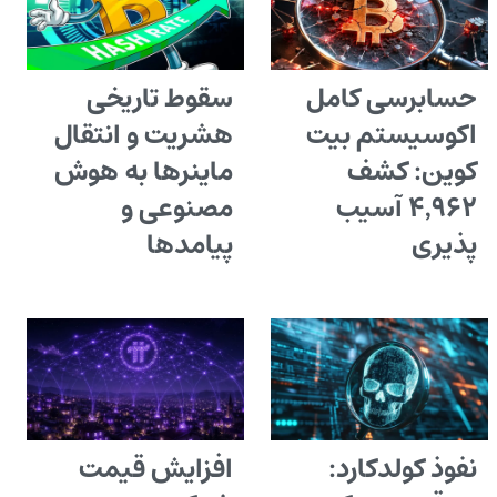
حسابرسی کامل
سقوط تاریخی
اکوسیستم بیت
هشریت و انتقال
کوین: کشف
ماینرها به هوش
۴٬۹۶۲ آسیب
مصنوعی و
پذیری
پیامدها
نفوذ کولدکارد:
افزایش قیمت