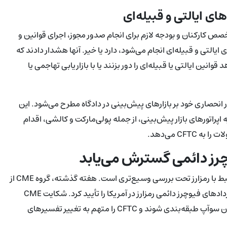
ای ایالتی و قبیله‌ای
کردند که آیا CFTC اختیار قانونی، تخصص کارکنان و بودجه لازم برای انجام صدور مجوز، اجرای قوانین و
یالتی و قبیله‌ای انجام می‌شود، دارد یا خیر. آنها هشدار دادند که
وانین ایالتی یا قبیله‌ای را دور بزنند یا با بازاریابی تهاجمی یا
یت همزمان با دفاع CFTC از ادعای اختیار انحصاری خود بر بازارهای پیش‌بینی در دادگاه مطرح می‌شود. این
ه اپراتورهای بازار پیش‌بینی، از جمله پولی‌مارکت و کالشی، اقدام
CF می‌دهد.
چرز دائمی گسترش می‌یابد
این نامه در حالی منتشر شد که نقش CFTC در تنظیم مشتقات مرتبط با رمزارز تحت بررسی وسیع‌تری است. هفته گذشته، گروه CME از
CFTC و رئیس آن مایکل سلیگ شکایت کرد پس از آنکه این نهاد قراردادهای فیوچرز دائمی رمزارز در آمریکا را تأیید کرد. شکایت CME
استدلال می‌کند که این قراردادها باید تحت قانون داد-فرانک به‌عنوان سوآپ طبقه‌بندی شوند و CFTC را متهم به تغییر تفسیرهای