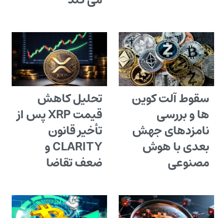
می کند
سقوط آلت کوین
تحلیل کاهش
ها و بررسی
قیمت XRP پس از
نامزدهای جهش
تأخیر قانون
بعدی با هوش
CLARITY و
مصنوعی
ضعف تقاضا