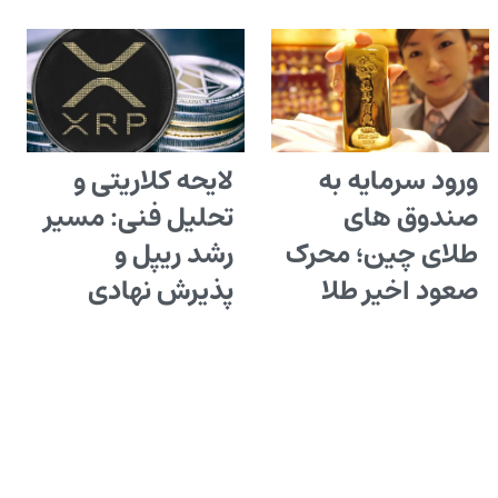
ورود سرمایه به
لایحه کلاریتی و
صندوق های
تحلیل فنی: مسیر
طلای چین؛ محرک
رشد ریپل و
صعود اخیر طلا
پذیرش نهادی