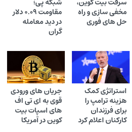
سرقت بیت کوین،
شبکه پی؛
مخفی سازی و راه
مقاومت ۰.۰۹ دلار
حل های فوری
در دید معامله
گران
استراتژی کمک
جریان های ورودی
هزینه ترامپ را
قوی به ای تی اف
برای فرزندان
های اسپات بیت
کارکنان اعلام کرد
کوین در آمریکا