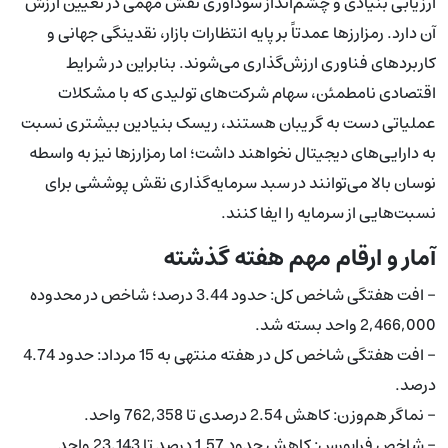
ارزیابی بنیادی و چشم‌انداز سودآوری نقش مهمی در تعیین ارزش
آن دارد. رمزارزها عمدتاً بر پایه انتظارات بازار، نقدینگی جهانی و
کاربردهای فناوری ارزش‌گذاری می‌شوند. بنابراین در شرایط
اقتصادی نامطمئن، سهام شرکت‌های تولیدی که با مشکلات
عملیاتی دست به گریبان هستند، ریسک بنیادین بیشتری نسبت
به دارایی‌های دیجیتال نخواهند داشت؛ اما رمزارزها نیز به واسطه
نوسان بالا می‌توانند در سبد سرمایه‌گذاری نقش پوششی برای
نسبت‌هایی از سرمایه را ایفا کنند.
آمار و ارقام مهم هفته گذشته
- افت هفتگی شاخص کل: حدود 3.44 درصد؛ شاخص در محدوده
2,466,000 واحد بسته شد.
- افت هفتگی شاخص کل در هفته منتهی به 15 مرداد: حدود 4.74
درصد.
- نماگر هم‌وزن: کاهش 2.54 درصدی تا 762,358 واحد.
- شاخص فرابورس: کاهش حدود 1.57 درصد تا 23,143 واحد.