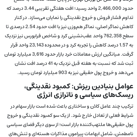
حدود 2,466,000 واحد رسید؛ افت هفتگی تقریبی 3.44 درصد که
تداوم فشار فروش و خروج نقدینگی را نمایان می‌سازد. در کنار
کاهش نماگر اصلی، نماگر هم‌وزن نیز با افت حدود 2.54 درصدی تا
سطح 762,358 واحد عقب‌نشینی کرد و شاخص فرابورس نیز نزدیک
به 1.57 درصد کاهش را تجربه کرد و در محدوده 23,143 واحد قرار
گرفت. میانگین ارزش معاملات خرد بازار حدود 3,616 میلیارد تومان
ثبت شد که نسبت به هفته قبل نزدیک به 41 درصد افت نشان
می‌دهد و خروج پول حقیقی نیز به 903 میلیارد تومان رسید.
عوامل بنیادین ریزش: کمبود نقدینگی،
ریسک‌های سیاسی و ناترازی انرژی
ترکیب چند عامل کلان و ساختاری باعث شده است بازار سهام در
شرایط فعلی از تعادل خارج شود. از یک سو کمبود نقدینگی و خروج
پول حقیقی‌ها ملتهب‌کننده بازار است؛ از سوی دیگر فضای سیاسی
نامطمئن، شامل ابهامات پیرامون مذاکرات هسته‌ای و تنش‌های