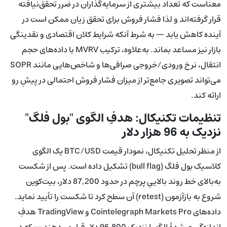
معناست که تعداد بیشتری از سرمایه‌گذاران در ضرر تحقق‌نیافته
قرار گرفته‌اند و لذا فشار فروش برای تحقق زیان ممکن است در
آینده کاهش یابد — به شرط آنکه شرایط کلان اقتصادی و نقدینگی
بازار نیز مساعد بماند. به‌علاوه، ترکیب MVRV با داده‌های حجم
انتقال، نرخ ورودی/خروجی صرافی‌ها و شاخص‌هایی مانند SOPR
می‌تواند تصویری جامع‌تر از میزان فشار فروش احتمالی در پیشِ رو
ارائه کند.
تنظیمات تکنیکال: هدفِ الگوی "بول فلگ"
نزدیک به 96 هزار دلار
از منظر تحلیل تکنیکال، نمودار قیمت BTC/USD یک الگوی
کلاسیک بول فلگ (bull flag) تشکیل داده است. پس از شکست
به‌بالای خط روند بالاییِ پرچم در حدود 87,200 دلار، بیت‌کوین
شروع به بازآزمون (retest) آن سطح کرد تا شکست را تأیید نماید.
داده‌های Cointelegraph Markets Pro و TradingView هدفِ
اندازه‌گیری شدهٔ الگو را نزدیک 96,800 دلار قرار می‌دهند — که در