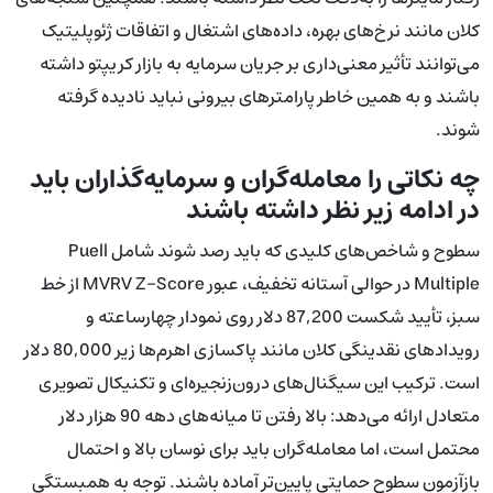
کلان مانند نرخ‌های بهره، داده‌های اشتغال و اتفاقات ژئوپلیتیک
می‌توانند تأثیر معنی‌داری بر جریان سرمایه به بازار کریپتو داشته
باشند و به همین خاطر پارامترهای بیرونی نباید نادیده گرفته
شوند.
چه نکاتی را معامله‌گران و سرمایه‌گذاران باید
در ادامه زیر نظر داشته باشند
سطوح و شاخص‌های کلیدی که باید رصد شوند شامل Puell
Multiple در حوالی آستانه تخفیف، عبور MVRV Z-Score از خط
سبز، تأیید شکست 87,200 دلار روی نمودار چهارساعته و
رویدادهای نقدینگی کلان مانند پاکسازی اهرم‌ها زیر 80,000 دلار
است. ترکیب این سیگنال‌های درون‌زنجیره‌ای و تکنیکال تصویری
متعادل ارائه می‌دهد: بالا رفتن تا میانه‌های دهه 90 هزار دلار
محتمل است، اما معامله‌گران باید برای نوسان بالا و احتمال
بازآزمون سطوح حمایتی پایین‌تر آماده باشند. توجه به همبستگی