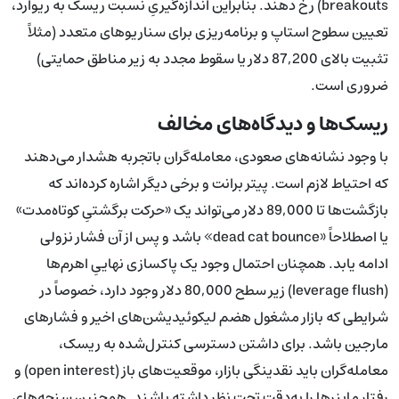
breakouts) رخ دهند. بنابراین اندازه‌گیریِ نسبت ریسک به ریوارد،
تعیین سطوح استاپ و برنامه‌ریزی برای سناریوهای متعدد (مثلاً
تثبیت بالای 87,200 دلار یا سقوط مجدد به زیر مناطق حمایتی)
ضروری است.
ریسک‌ها و دیدگاه‌های مخالف
با وجود نشانه‌های صعودی، معامله‌گران باتجربه هشدار می‌دهند
که احتیاط لازم است. پیتر برانت و برخی دیگر اشاره کرده‌اند که
بازگشت‌ها تا 89,000 دلار می‌تواند یک «حرکت برگشتیِ کوتاه‌مدت»
یا اصطلاحاً «dead cat bounce» باشد و پس از آن فشار نزولی
ادامه یابد. همچنان احتمال وجود یک پاکسازی نهاییِ اهرم‌ها
(leverage flush) زیر سطح 80,000 دلار وجود دارد، خصوصاً در
شرایطی که بازار مشغول هضم لیکوئیدیشن‌های اخیر و فشارهای
مارجین باشد. برای داشتن دسترسی کنترل‌شده به ریسک،
معامله‌گران باید نقدینگی بازار، موقعیت‌های باز (open interest) و
رفتار ماینرها را به‌دقت تحت نظر داشته باشند. همچنین سنجه‌های