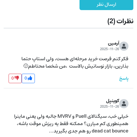
ارسال نظر
نظرات
(2)
آرمین
2025-11-26
فکر کنم فرصت خرید مرحله‌ای هست، ولی استاپ حتما 
بذارین، بازار نوسانیش بالاست  ،من شخصا محتاطم🙂
0
0
پاسخ
کوینپل
2025-11-26
خیلی خب، سیگنالای Puell و MVRV جالبه ولی یعنی ماینرا 
همینطوری کم میارن؟ ممکنه فقط یه ریزش موقت باشه، 
dead cat bounce رو هم جدی بگیرید...