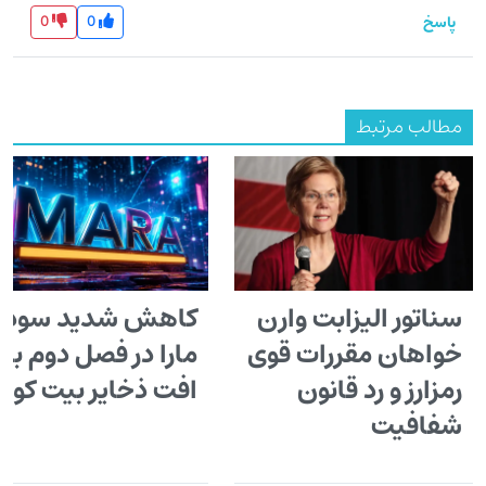
0
0
پاسخ
مطالب مرتبط
سناتور الیزابت وارن
کاهش شدید سود
خواهان مقررات قوی
مارا در فصل دوم با
رمزارز و رد قانون
افت ذخایر بیت کوی
شفافیت