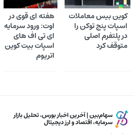
کوین بیس معاملات
هفته ای قوی در
اسپات پنج توکن را
اوت: ورود سرمایه ب
در پلتفرم اصلی
ای تی اف های
متوقف کرد
اسپات بیت کوین و
اتریوم
سهام‌بین | آخرین اخبار بورس، تحلیل بازار
سرمایه، اقتصاد و ارز دیجیتال