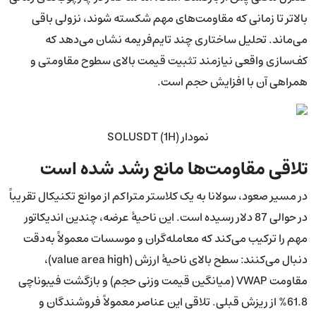
بالاتر تا زمانی که مقاومت‌های مهم شکسته شوند، نزولی باقی
می‌ماند. تحلیل ساختاری چند تایم‌فریمه نشان می‌دهد که
کف‌سازی واقعی نیازمند تثبیت قیمت بالای سطوح مقاومتی و
همراهی آن با افزایش حجم است.
نمودار SOLUSDT (1H)
تلاقی مقاومت‌ها مانع رشد شده است
در مسیر صعود، سولانا به یک کلاستر متراکم از موانع تکنیکال تقریباً
در حوالی 87 دلار رسیده است. این ناحیهٔ عرضه، چندین اندیکاتور
مهم را ترکیب می‌کند که معامله‌گران و موسسات معمولاً به‌دقت
دنبال می‌کنند: سطح بالای ناحیهٔ ارزش (value area high)،
مقاومت VWAP (میانگین قیمت وزنی حجم) و بازگشت فیبوناچی
61.8% از ریزش قبلی. تلاقی این عناصر معمولاً فروشندگان و